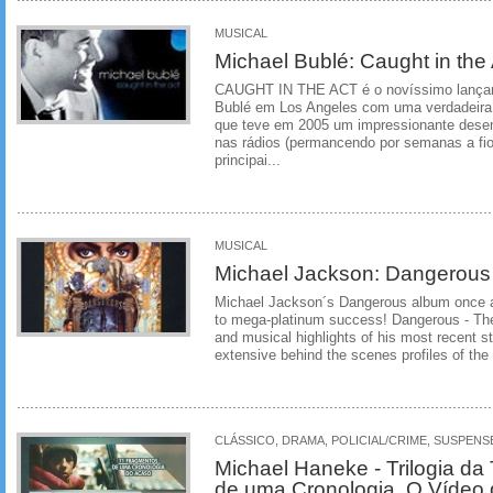
MUSICAL
Michael Bublé: Caught in the
CAUGHT IN THE ACT é o novíssimo lançame
Bublé em Los Angeles com uma verdadeira 
que teve em 2005 um impressionante des
nas rádios (permancendo por semanas a fi
principai...
MUSICAL
Michael Jackson: Dangerous 
Michael Jackson´s Dangerous album once ag
to mega-platinum success! Dangerous - The
and musical highlights of his most recent str
extensive behind the scenes profiles of the 
CLÁSSICO, DRAMA, POLICIAL/CRIME, SUSPENS
Michael Haneke - Trilogia da
de uma Cronologia, O Vídeo