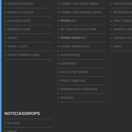
GRANDES ASTROS
CINEMA COM FELIPE BRIDA
EASTER EGG
MERECIA O OSCAR
CINEMA COM RUBENS EWALD
ENTREVISTA
FILHO
OS ESQUECIDOS
CINEMANIA
HEIN? COMO
PRIMEIRO FILME
DE TUDO UM POUCO POR
MEMÓRIA D
EDINHO PASQUALE
TEMAS
FILMES DA BIA
ONTEM E HO
TRASH: CULTS
FILMES IMPOSS?VEIS
TOPS
TRASH: PIORES FILMES
HISTORIANDO
LITERANDO
LOUCO POR SERIES
RARO E OBSCURO
REBOBINANDO CLÁSSICOS
REVENDO
NOTICIAS/DROPS
EM CASA
GENTE