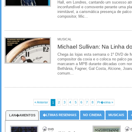
Hall, em Londres, cantando um sucesso atrá
inconfundível e comovente perante uma pla
inimitável, a carismática presença de palc
compositor, Mic...
MUSICAL
Michael Sullivan: Na Linha d
Chega às lojas esta semana o 1º DVD de Mic
compositor da coxia e o coloca no palco pa
marcaram a MPB durante décadas com no
Bethânia, Fagner, Gal Costa, Alcione, Joa
comum...
« Anterior
2
3
4
5
6
7
8
Pr�xima »
1
�LTIMAS RESENHAS
NO CINEMA
MUSICAIS
LAN�AMENTOS
DVD
D