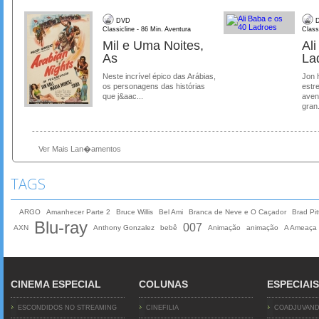
DVD
D
Classicline - 86 Min. Aventura
Class
Mil e Uma Noites,
Al
As
La
Neste incrível épico das Arábias,
Jon 
os personagens das histórias
estre
que j&aac...
aven
gran.
Ver Mais Lan�amentos
TAGS
ARGO
Amanhecer Parte 2
Bruce Willis
Bel Ami
Branca de Neve e O Caçador
Brad Pit
Blu-ray
007
AXN
Anthony Gonzalez
bebê
Animação
animação
A Ameaça 
CINEMA ESPECIAL
COLUNAS
ESPECIAIS
ESCONDIDOS NO STREAMING
CINEFILIA
COADJUVAN