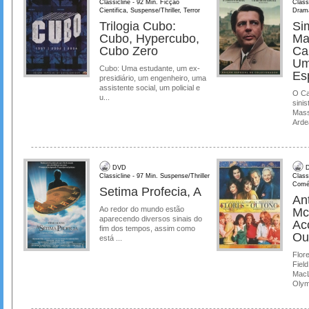
Classicline - 92 Min. Ficção
Class
Cientifica, Suspense/Thriller, Terror
Dram
Trilogia Cubo:
Si
Cubo, Hypercubo,
Ma
Cubo Zero
Ca
Um
Cubo: Uma estudante, um ex-
Es
presidiário, um engenheiro, uma
assistente social, um policial e
O Ca
u...
sinis
Mass
Ardea
DVD
D
Classicline - 97 Min. Suspense/Thriller
Class
Comé
Setima Profecia, A
Ant
Ao redor do mundo estão
Mc
aparecendo diversos sinais do
Ac
fim dos tempos, assim como
Ou
está ...
Flore
Field
MacL
Olymp