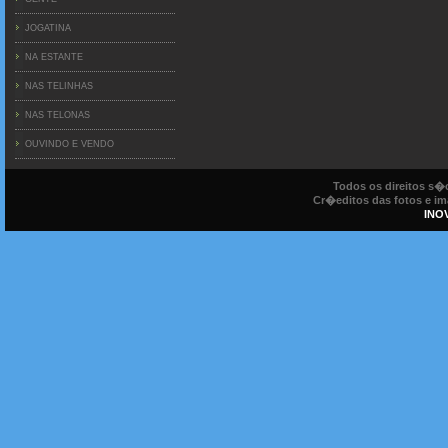
JOGATINA
NA ESTANTE
NAS TELINHAS
NAS TELONAS
OUVINDO E VENDO
Todos os direitos s
Cr�editos das fotos e ima
INO