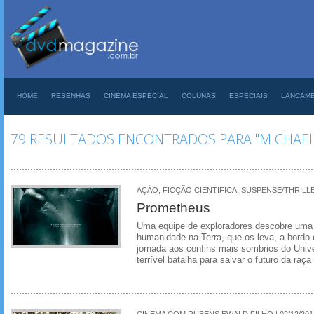
HOME
RESENHAS
CINEMA ESPECIAL
COLUNAS
ESPECIAIS
LANCAM
79 RESULTADOS ENCONTRADOS PARA "MICHAEL
AÇÃO, FICÇÃO CIENTIFICA, SUSPENSE/THRILLER 
Prometheus
Uma equipe de exploradores descobre uma 
humanidade na Terra, que os leva, a bord
jornada aos confins mais sombrios do Unive
terrível batalha para salvar o futuro da raç
CINEMA COM RUBENS EWALD FILHO | 02/12/201