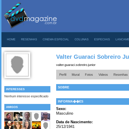
HOME
RESENHAS
CINEMA ESPECIAL
COLUNAS
ESPECIAIS
LANCAM
Valter Guaraci Sobreiro Ju
valter.guaraci.sobreiro.junior
Perfil
Mural
Fotos
Videos
Resenhas
SOBRE
INTERESSES
Nenhum interesse especificado
INFORMA��ES
AMIGOS
Sexo:
Masculino
Data de Nascimento:
25/12/1941