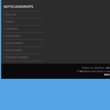
NOTICIAS/DROPS
EM CASA
GENTE
JOGATINA
NA ESTANTE
NAS TELINHAS
NAS TELONAS
OUVINDO E VENDO
Todos os direitos s
Cr�editos das fotos e ima
INO