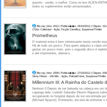
quesito - senão, o melhor. Como no box ALIEN ANTH
todos os suplementos estão armazenados...
Blu-ray | Ano: 2012 | Publica��o: 28/10/2012 | Cliques: 111
3 Disc Collection - Ação, Ficção Cientifica, Suspense/Thriller
Prometheus
O material extra é bem interessante nesta versão esp
Há de tudo um pouco. Para quem adquiriu a cópia simp
gastar um pouco mais, pois o segundo disco é repleto
e até importantes, at&eacu...
Blu-ray | Ano: 2009 | Publica��o: 27/10/2012 | Cliques: 636
Vinny Filmes - 146 Min. - Ação, Policial/Crime, Suspense/Thriller
Millennium III: A Rainha do Castelo 
Nenhum 0 Depois de ser baleada na cabeça em um ti
capanga dele, Lisbeth Salander (Noomi Rapace) sobre
recuperando no hospital depois de ser encontrada por
(Michael Nyqvist). Entretanto, ela terá de enfrentar o t