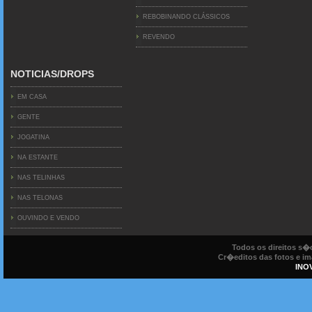
REBOBINANDO CLÁSSICOS
REVENDO
NOTICIAS/DROPS
EM CASA
GENTE
JOGATINA
NA ESTANTE
NAS TELINHAS
NAS TELONAS
OUVINDO E VENDO
Todos os direitos s
Cr�editos das fotos e ima
INO