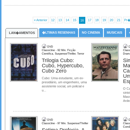
« Anterior
12
13
14
15
17
18
19
20
21
Pr�
16
�LTIMAS RESENHAS
NO CINEMA
MUSICAIS
LAN�AMENTOS
DVD
D
Classicline - 92 Min. Ficção
Class
Cientifica, Suspense/Thriller, Terror
Dram
Trilogia Cubo:
Si
Cubo, Hypercubo,
Ma
Cubo Zero
Ca
Um
Cubo: Uma estudante, um ex-
Es
presidiário, um engenheiro, uma
assistente social, um policial e
O Ca
u...
sinis
Mass
Ardea
DVD
D
Classicline - 97 Min. Suspense/Thriller
Class
Comé
Setima Profecia, A