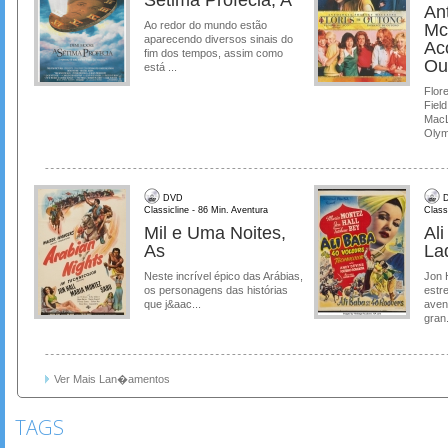
Ant
Ao redor do mundo estão
Mc
aparecendo diversos sinais do
Ac
fim dos tempos, assim como
Ou
está ...
Flore
Field
MacL
Olymp
DVD
D
Classicline - 86 Min. Aventura
Class
Mil e Uma Noites,
Al
As
La
Neste incrível épico das Arábias,
Jon 
os personagens das histórias
estre
que j&aac...
aven
gran.
Ver Mais Lan�amentos
TAGS