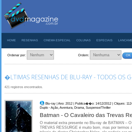
HOME
RESENHAS
CINEMA ESPECIAL
COLUNAS
ESPECIAIS
LANCAM
Ordenar por:
Ordem:
OK
�LTIMAS RESENHAS DE BLU-RAY - TODOS OS
421 registros encontrados.
Blu-ray | Ano: 2012 | Publica��o: 14/12/2012 | Cliques: 112
Duplo - Ação, Aventura, Drama, Suspense/Thriller
Batman - O Cavaleiro das Trevas R
O material extra presente no Blu-ray de BATMAN 
TREVAS RESSURGE é muito bom, mas por termos aqui