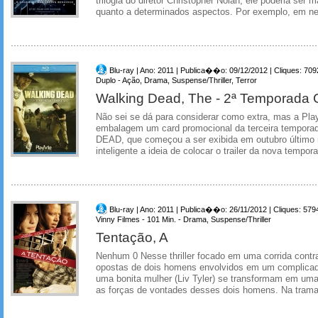
trilogia do diretor Christopher Nolan, ele poderia ser
quanto a determinados aspectos. Por exemplo, em n
Blu-ray | Ano: 2011 | Publica��o: 09/12/2012 | Cliques: 709
Duplo - Ação, Drama, Suspense/Thriller, Terror
Walking Dead, The - 2ª Temporada
Não sei se dá para considerar como extra, mas a Play
embalagem um card promocional da terceira tempo
DEAD, que começou a ser exibida em outubro último 
inteligente a ideia de colocar o trailer da nova tempora
Blu-ray | Ano: 2011 | Publica��o: 26/11/2012 | Cliques: 579
Vinny Filmes - 101 Min. - Drama, Suspense/Thriller
Tentação, A
Nenhum 0 Nesse thriller focado em uma corrida contra
opostas de dois homens envolvidos em um complicad
uma bonita mulher (Liv Tyler) se transformam em uma
as forças de vontades desses dois homens. Na trama,