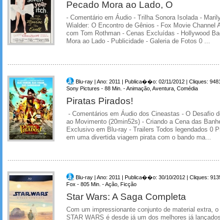
Pecado Mora ao Lado, O
- Comentário em Áudio - Trilha Sonora Isolada - Maril
Wialder: O Encontro de Gênios - Fox Movie Channel 
com Tom Rothman - Cenas Excluídas - Hollywood Ba
Mora ao Lado - Publicidade - Galeria de Fotos 0 ...
Blu-ray | Ano: 2011 | Publica��o: 02/11/2012 | Cliques: 948
Sony Pictures - 88 Min. - Animação, Aventura, Comédia
Piratas Pirados!
- Comentários em Áudio dos Cineastas - O Desafio do
ao Movimento (20min52s) - Criando a Cena das Banhe
Exclusivo em Blu-ray - Trailers Todos legendados 0 
em uma divertida viagem pirata com o bando ma...
Blu-ray | Ano: 2011 | Publica��o: 30/10/2012 | Cliques: 913
Fox - 805 Min. - Ação, Ficção
Star Wars: A Saga Completa
Com um impressionante conjunto de material extra, o
STAR WARS é desde já um dos melhores já lançados