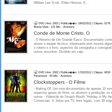
William Lee Scott, Elden Henson, E...
DVD | Ano: 2002 | Publica��o: 18/02/2012 | Cliques: 5278
Buena Vista - 131 Min. - Aventura
Conde de Monte Cristo, O
· O Retorno de Um Grande Épico: Documentário cont
atores e equipe técnica, interesante pois mostra algu
o roteiro e o livro, aspectos da cenografia e coreograf
outros assuntos. Dividido em capí...
DVD | Ano: 2002 | Publica��o: 17/02/2012 | Cliques: 6818
Paramount - 93 Min. - Aventura
Clockstoppers - O Filme
- Making Of; Um mini-documentário de apenas 10 min
aspectos gerais do filme, os atoresm a produção, os e
outros - Videoclip do Smash Mouth "Holiday in My He
Comerciais: 4, feitos pra TV, bem legais, com 30 seg