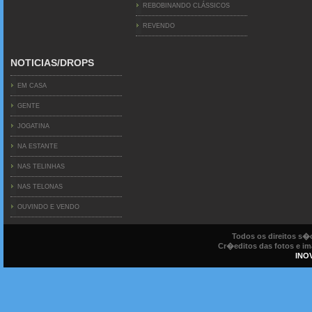
REBOBINANDO CLÁSSICOS
REVENDO
NOTICIAS/DROPS
EM CASA
GENTE
JOGATINA
NA ESTANTE
NAS TELINHAS
NAS TELONAS
OUVINDO E VENDO
Todos os direitos s
Cr�editos das fotos e ima
INO