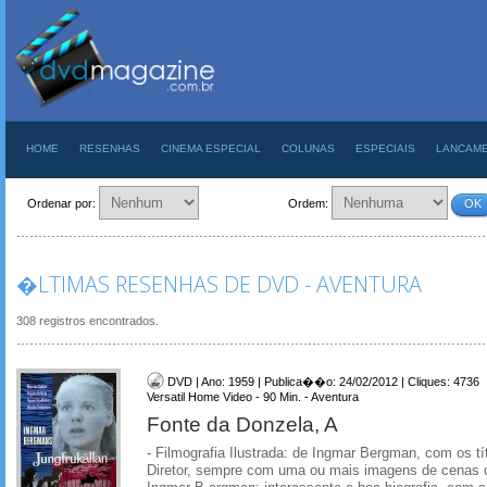
HOME
RESENHAS
CINEMA ESPECIAL
COLUNAS
ESPECIAIS
LANCAM
Ordenar por:
Ordem:
OK
�LTIMAS RESENHAS DE DVD - AVENTURA
308 registros encontrados.
DVD | Ano: 1959 | Publica��o: 24/02/2012 | Cliques: 4736
Versatil Home Video - 90 Min. - Aventura
Fonte da Donzela, A
- Filmografia Ilustrada: de Ingmar Bergman, com os tí
Diretor, sempre com uma ou mais imagens de cenas do