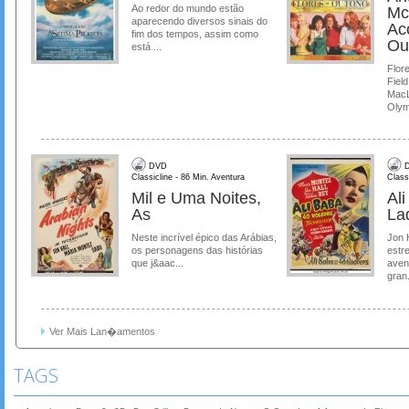
Ao redor do mundo estão
Mc
aparecendo diversos sinais do
Ac
fim dos tempos, assim como
Ou
está ...
Flore
Field
MacL
Olymp
DVD
D
Classicline - 86 Min. Aventura
Class
Mil e Uma Noites,
Al
As
La
Neste incrível épico das Arábias,
Jon 
os personagens das histórias
estre
que j&aac...
aven
gran.
Ver Mais Lan�amentos
TAGS