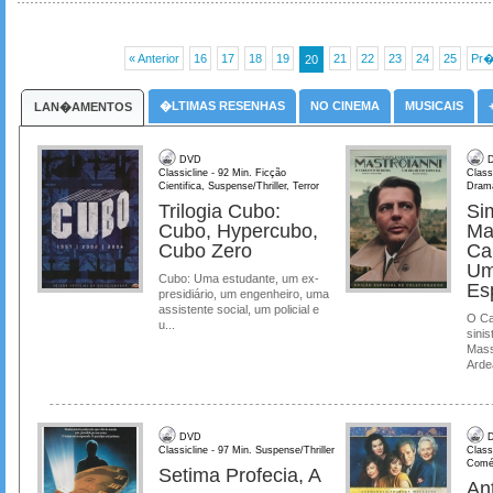
« Anterior
16
17
18
19
21
22
23
24
25
Pr�
20
�LTIMAS RESENHAS
NO CINEMA
MUSICAIS
LAN�AMENTOS
DVD
D
Classicline - 92 Min. Ficção
Class
Cientifica, Suspense/Thriller, Terror
Dram
Trilogia Cubo:
Si
Cubo, Hypercubo,
Ma
Cubo Zero
Ca
Um
Cubo: Uma estudante, um ex-
Es
presidiário, um engenheiro, uma
assistente social, um policial e
O Ca
u...
sinis
Mass
Ardea
DVD
D
Classicline - 97 Min. Suspense/Thriller
Class
Comé
Setima Profecia, A
Ant