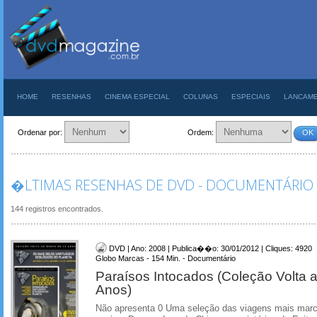
HOME
RESENHAS
CINEMA ESPECIAL
COLUNAS
ESPECIAIS
LANCAM
Ordenar por:
Ordem:
OK
�LTIMAS RESENHAS DE DVD - DOCUMENTÁRIO
144 registros encontrados.
DVD | Ano: 2008 | Publica��o: 30/01/2012 | Cliques: 4920
Globo Marcas - 154 Min. - Documentário
Paraísos Intocados (Coleção Volta
Anos)
Não apresenta 0 Uma seleção das viagens mais marca