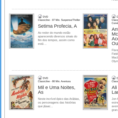
DVD
D
Classicline - 97 Min. Suspense/Thriller
Class
Comé
Setima Profecia, A
Ant
Ao redor do mundo estão
Mc
aparecendo diversos sinais do
Ac
fim dos tempos, assim como
Ou
está ...
Flore
Field
MacL
Olymp
DVD
D
Classicline - 86 Min. Aventura
Class
Mil e Uma Noites,
Al
As
La
Neste incrível épico das Arábias,
Jon 
os personagens das histórias
estre
que j&aac...
aven
gran.