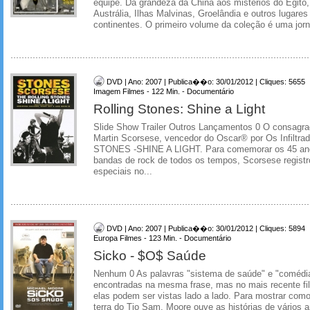
equipe. Da grandeza da China aos mistérios do Egito
Austrália, Ilhas Malvinas, Groelândia e outros lugares
continentes. O primeiro volume da coleção é uma jorn
DVD | Ano: 2007 | Publica��o: 30/01/2012 | Cliques: 5655
Imagem Filmes - 122 Min. - Documentário
Rolling Stones: Shine a Light
Slide Show Trailer Outros Lançamentos 0 O consagra
Martin Scorsese, vencedor do Oscar® por Os Infiltr
STONES -SHINE A LIGHT. Para comemorar os 45 an
bandas de rock de todos os tempos, Scorsese regist
especiais no...
DVD | Ano: 2007 | Publica��o: 30/01/2012 | Cliques: 5894
Europa Filmes - 123 Min. - Documentário
Sicko - $O$ Saúde
Nenhum 0 As palavras "sistema de saúde" e "comédia
encontradas na mesma frase, mas no mais recente fi
elas podem ser vistas lado a lado. Para mostrar com
terra do Tio Sam, Moore ouve as histórias de vários