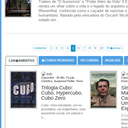
Trailers de "O Ilusionista" e "Poder Além da Vida" 0
retrata um olhar sobre a vida e o legado do arquiteto
Wiesenthal, conhecido como o caçador de nazistas
humanitário. Narrado pela vencedora do Oscar® Nicole
rodado em...
« Anterior
1
2
3
4
6
7
8
9
10
Pr�xima »
5
�LTIMAS RESENHAS
NO CINEMA
MUSICAIS
LAN�AMENTOS
DVD
D
Classicline - 92 Min. Ficção
Class
Cientifica, Suspense/Thriller, Terror
Dram
Trilogia Cubo:
Si
Cubo, Hypercubo,
Ma
Cubo Zero
Ca
Um
Cubo: Uma estudante, um ex-
Es
presidiário, um engenheiro, uma
assistente social, um policial e
O Ca
u...
sinis
Mass
Ardea