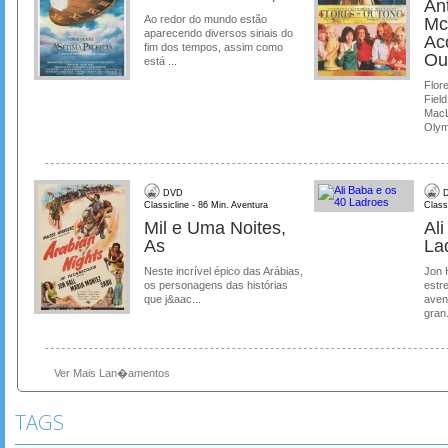
Ant
Ao redor do mundo estão
Mc
aparecendo diversos sinais do
Ac
fim dos tempos, assim como
Ou
está ...
Flore
Field
MacL
Olymp
DVD
D
Classicline - 86 Min. Aventura
Class
Mil e Uma Noites,
Al
As
La
Neste incrível épico das Arábias,
Jon 
os personagens das histórias
estre
que j&aac...
aven
gran.
Ver Mais Lan�amentos
TAGS