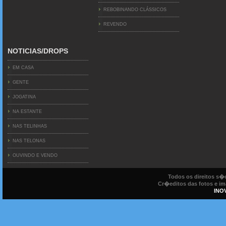
REBOBINANDO CLÁSSICOS
REVENDO
NOTICIAS/DROPS
EM CASA
GENTE
JOGATINA
NA ESTANTE
NAS TELINHAS
NAS TELONAS
OUVINDO E VENDO
Todos os direitos s
Cr�editos das fotos e ima
INO