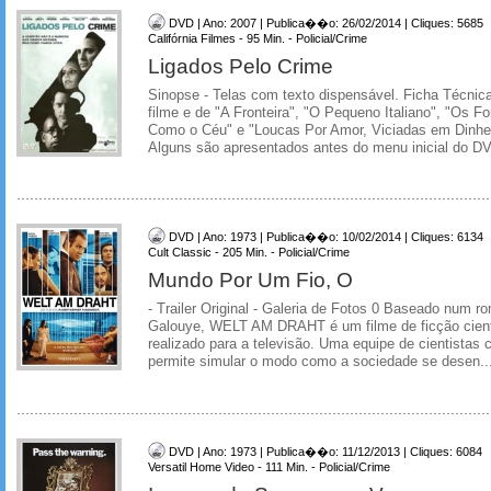
DVD | Ano: 2007 | Publica��o: 26/02/2014 | Cliques: 5685
Califórnia Filmes - 95 Min. - Policial/Crime
Ligados Pelo Crime
Sinopse - Telas com texto dispensável. Ficha Técnica 
filme e de "A Fronteira", "O Pequeno Italiano", "Os Fo
Como o Céu" e "Loucas Por Amor, Viciadas em Dinhei
Alguns são apresentados antes do menu inicial do DVD
DVD | Ano: 1973 | Publica��o: 10/02/2014 | Cliques: 6134
Cult Classic - 205 Min. - Policial/Crime
Mundo Por Um Fio, O
- Trailer Original - Galeria de Fotos 0 Baseado num r
Galouye, WELT AM DRAHT é um filme de ficção cient
realizado para a televisão. Uma equipe de cientistas
permite simular o modo como a sociedade se desen..
DVD | Ano: 1973 | Publica��o: 11/12/2013 | Cliques: 6084
Versatil Home Video - 111 Min. - Policial/Crime