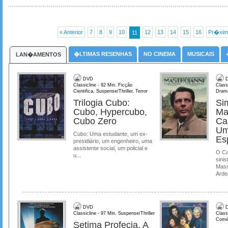
« Anterior
7
8
9
10
12
13
14
15
16
Pr�xim
11
�LTIMAS RESENHAS
NO CINEMA
MUSICAIS
LAN�AMENTOS
DVD
D
Classicline - 92 Min. Ficção
Class
Cientifica, Suspense/Thriller, Terror
Dram
Trilogia Cubo:
Si
Cubo, Hypercubo,
Ma
Cubo Zero
Ca
Um
Cubo: Uma estudante, um ex-
Es
presidiário, um engenheiro, uma
assistente social, um policial e
O Ca
u...
sinis
Mass
Ardea
DVD
D
Classicline - 97 Min. Suspense/Thriller
Class
Comé
Setima Profecia, A