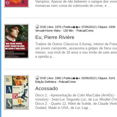
Vampiros. Apesar de não beberem o sangue dos vivo
monarcas sem coroa do submundo do crime, e ...
DVD | Ano: 1976 | Publica��o: 07/06/2013 | Cliques: 4339
Versatil Home Video - 130 Min. - Policial/Crime
Eu, Pierre Rivière
Trailers de Outros Clássicos 0 Aunay, interior da Fran
um jovem camponês, assassina a golpes de foice sua
meses, sua irmã de 18 anos e seu irmão de sete anos
a opinião p...
DVD | Ano: 1960 | Publica��o: 02/06/2013 | Cliques: 6141
Edição Definitiva - Policial/Crime
Acossado
Disco 1: - Apresentação de Colin MacCabe (4m42s) - 
minutos) - Jean-Luc Segundo Luc, de Luc Moullet (7m
Disco 2: - Quarto 12, Hôtel de Suède, de Claude Ventu
Godard, Made in USA, de Luc Lagi...