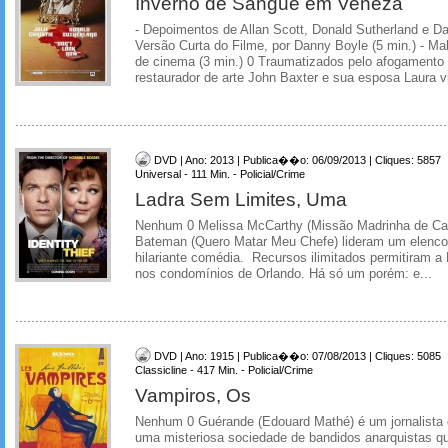
Inverno de Sangue em Veneza
- Depoimentos de Allan Scott, Donald Sutherland e Da
Versão Curta do Filme, por Danny Boyle (5 min.) - Maki
de cinema (3 min.) 0 Traumatizados pelo afogamento a
restaurador de arte John Baxter e sua esposa Laura v
DVD | Ano: 2013 | Publica��o: 06/09/2013 | Cliques: 5857
Universal - 111 Min. - Policial/Crime
Ladra Sem Limites, Uma
Nenhum 0 Melissa McCarthy (Missão Madrinha de Ca
Bateman (Quero Matar Meu Chefe) lideram um elenco
hilariante comédia. Recursos ilimitados permitiram a
nos condomínios de Orlando. Há só um porém: e...
DVD | Ano: 1915 | Publica��o: 07/08/2013 | Cliques: 5085
Classicline - 417 Min. - Policial/Crime
Vampiros, Os
Nenhum 0 Guérande (Edouard Mathé) é um jornalista 
uma misteriosa sociedade de bandidos anarquistas 