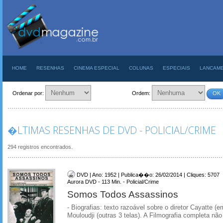
HOME
RESENHAS
CINEMA ESPECIAL
COLUNAS
ESPECIAIS
LANCAM
Ordenar por:
Ordem:
OK
�LTIMAS RESENHAS DE DVD - POLICIAL/CRIME
294 registros encontrados.
DVD | Ano: 1952 | Publica��o: 26/02/2014 | Cliques: 5707
Aurora DVD - 113 Min. - Policial/Crime
Somos Todos Assassinos
- Biografias: texto razoável sobre o diretor Cayatte (e
Mouloudji (outras 3 telas). A Filmografia completa não 