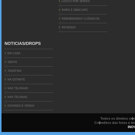
LOUCO POR SERIES
RARO E OBSCURO
REBOBINANDO CLÁSSICOS
REVENDO
NOTICIAS/DROPS
EM CASA
GENTE
JOGATINA
NA ESTANTE
NAS TELINHAS
NAS TELONAS
OUVINDO E VENDO
Todos os direitos s
Cr�editos das fotos e ima
INO