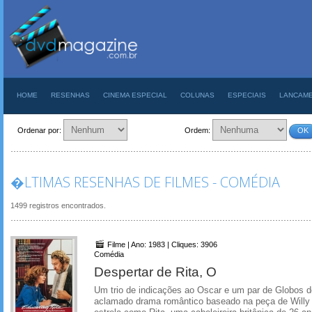
HOME
RESENHAS
CINEMA ESPECIAL
COLUNAS
ESPECIAIS
LANCAM
Ordenar por:
Ordem:
OK
�LTIMAS RESENHAS DE FILMES - COMÉDIA
1499 registros encontrados.
Filme | Ano: 1983 | Cliques: 3906
Comédia
Despertar de Rita, O
Um trio de indicações ao Oscar e um par de Globos de
aclamado drama romântico baseado na peça de Willy R