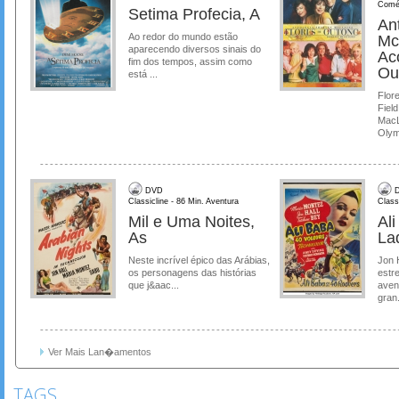
Comé
Setima Profecia, A
Ant
Ao redor do mundo estão
Mc
aparecendo diversos sinais do
Ac
fim dos tempos, assim como
Ou
está ...
Flore
Field
MacL
Olymp
DVD
D
Classicline - 86 Min. Aventura
Class
Mil e Uma Noites,
Al
As
La
Neste incrível épico das Arábias,
Jon 
os personagens das histórias
estre
que j&aac...
aven
gran.
Ver Mais Lan�amentos
TAGS