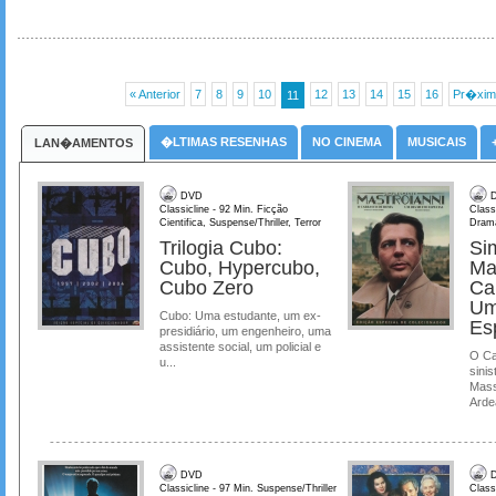
« Anterior
7
8
9
10
12
13
14
15
16
Pr�xim
11
�LTIMAS RESENHAS
NO CINEMA
MUSICAIS
LAN�AMENTOS
DVD
D
Classicline - 92 Min. Ficção
Class
Cientifica, Suspense/Thriller, Terror
Dram
Trilogia Cubo:
Si
Cubo, Hypercubo,
Ma
Cubo Zero
Ca
Um
Cubo: Uma estudante, um ex-
Es
presidiário, um engenheiro, uma
assistente social, um policial e
O Ca
u...
sinis
Mass
Ardea
DVD
D
Classicline - 97 Min. Suspense/Thriller
Class