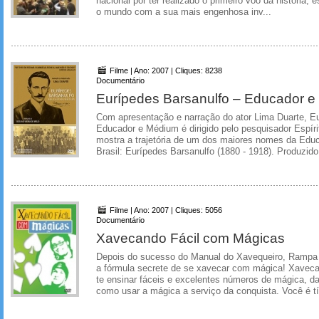
nacional por ter realizado o primeiro vôo da história, 
o mundo com a sua mais engenhosa inv...
Filme | Ano: 2007 | Cliques: 8238
Documentário
Eurípedes Barsanulfo – Educador 
Com apresentação e narração do ator Lima Duarte, E
Educador e Médium é dirigido pelo pesquisador Espíri
mostra a trajetória de um dos maiores nomes da Educ
Brasil: Eurípedes Barsanulfo (1880 - 1918). Produzido
Filme | Ano: 2007 | Cliques: 5056
Documentário
Xavecando Fácil com Mágicas
Depois do sucesso do Manual do Xavequeiro, Rampa
a fórmula secrete de se xavecar com mágica! Xaveca
te ensinar fáceis e excelentes números de mágica, d
como usar a mágica a serviço da conquista. Você é tí