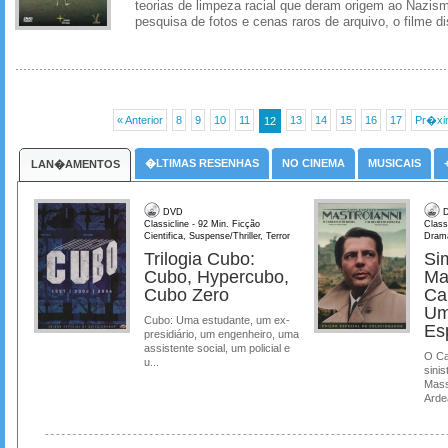
teorias de limpeza racial que deram origem ao Nazi
pesquisa de fotos e cenas raros de arquivo, o filme d
« Anterior
8
9
10
11
13
14
15
16
17
Pr�xi
12
�LTIMAS RESENHAS
NO CINEMA
MUSICAIS
LAN�AMENTOS
DVD
D
Classicline - 92 Min. Ficção
Class
Cientifica, Suspense/Thriller, Terror
Dram
Trilogia Cubo:
Si
Cubo, Hypercubo,
Ma
Cubo Zero
Ca
Um
Cubo: Uma estudante, um ex-
Es
presidiário, um engenheiro, uma
assistente social, um policial e
O Ca
u...
sinis
Mass
Ardea