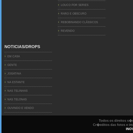
LOUCO POR SERIES
RARO E OBSCURO
REBOBINANDO CLÁSSICOS
REVENDO
NOTICIAS/DROPS
EM CASA
GENTE
JOGATINA
NA ESTANTE
NAS TELINHAS
NAS TELONAS
OUVINDO E VENDO
Todos os direitos s
Cr�editos das fotos e ima
INO