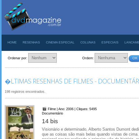
HOME
RESENHAS
CINEMA ESPECIAL
COLUNAS
ESPECIAIS
LANCAM
Ordenar por:
Ordem:
OK
�LTIMAS RESENHAS DE FILMES - DOCUMENTÁR
198 registros encontrados.
Filme | Ano: 2006 | Cliques: 5495
Documentário
14 bis
Visionário e determinado, Alberto Santos Dumont dedi
que as coisas são mais belas quando vistas de cima