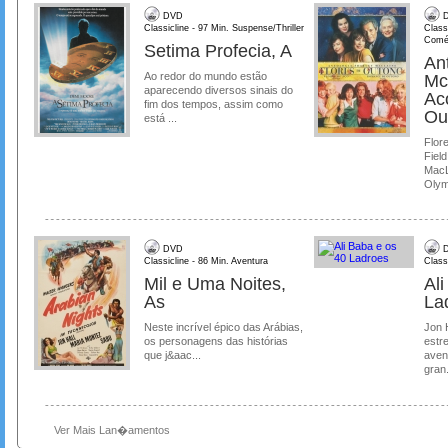
DVD
D
Classicline - 97 Min. Suspense/Thriller
Class
Comé
Setima Profecia, A
Ant
Ao redor do mundo estão
Mc
aparecendo diversos sinais do
Ac
fim dos tempos, assim como
Ou
está ...
Flore
Field
MacL
Olymp
DVD
D
Classicline - 86 Min. Aventura
Class
Mil e Uma Noites,
Al
As
La
Neste incrível épico das Arábias,
Jon 
os personagens das histórias
estre
que j&aac...
aven
gran.
Ver Mais Lan�amentos