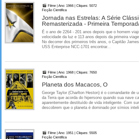
Filme | Ano: 1966 | Cliques: 5072
Ficção Cientifica
Jornada nas Estrelas: A Série Cláss
Remasterizada - Primeira Temporad
É o ano de 2264 - 201 anos depois que o homem viaj
velocidade da luz e 113 anos depois da primeira viag
No decorrer dos primeiros três anos, o Capitão James 
USS Enterprise NCC-1701 encontrar...
Filme | Ano: 1968 | Cliques: 7650
Ficção Cientifica
Planeta dos Macacos, O
George Taylor (Charlton Heston) é o comandante de 
da Terra que acorda do hipersono quando sua nave c
aparentemente destituído de vida inteligente. Com sur
descobrem que o planeta é dominado por símios inteli
Filme | Ano: 1951 | Cliques: 5505
Ficção Cientifica