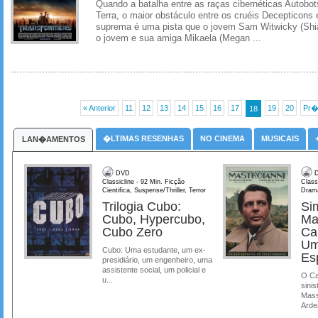
Quando a batalha entre as raças cibernéticas Autobo
Terra, o maior obstáculo entre os cruéis Decepticons 
suprema é uma pista que o jovem Sam Witwicky (Shi
o jovem e sua amiga Mikaela (Megan ...
« Anterior
11
12
13
14
15
16
17
19
20
Pr�
18
�LTIMAS RESENHAS
NO CINEMA
MUSICAIS
LAN�AMENTOS
DVD
D
Classicline - 92 Min. Ficção
Class
Cientifica, Suspense/Thriller, Terror
Dram
Trilogia Cubo:
Si
Cubo, Hypercubo,
Ma
Cubo Zero
Ca
Um
Cubo: Uma estudante, um ex-
Es
presidiário, um engenheiro, uma
assistente social, um policial e
O Ca
u...
sinis
Mass
Ardea