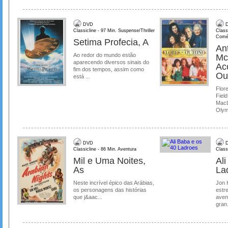
DVD
D
Classicline - 97 Min. Suspense/Thriller
Class
Comé
Setima Profecia, A
Ant
Ao redor do mundo estão
Mc
aparecendo diversos sinais do
Ac
fim dos tempos, assim como
Ou
está ...
Flore
Field
MacL
Olymp
DVD
D
Classicline - 86 Min. Aventura
Class
Mil e Uma Noites,
Al
As
La
Neste incrível épico das Arábias,
Jon 
os personagens das histórias
estre
que j&aac...
aven
gran.