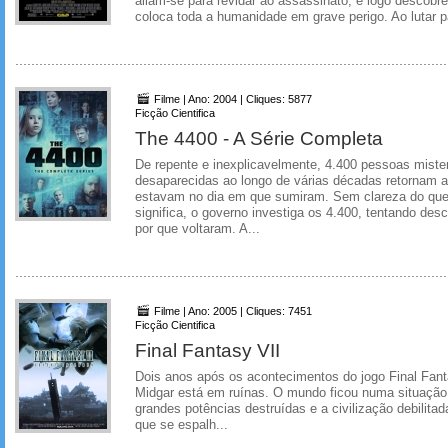
aliam-se para revidar ao assassinato, e logo descobr
coloca toda a humanidade em grave perigo. Ao lutar pa
Filme | Ano: 2004 | Cliques: 5877
Ficção Cientifica
The 4400 - A Série Completa
De repente e inexplicavelmente, 4.400 pessoas mist
desaparecidas ao longo de várias décadas retornam
estavam no dia em que sumiram. Sem clareza do qu
significa, o governo investiga os 4.400, tentando des
por que voltaram. A...
Filme | Ano: 2005 | Cliques: 7451
Ficção Cientifica
Final Fantasy VII
Dois anos após os acontecimentos do jogo Final Fant
Midgar está em ruínas. O mundo ficou numa situação
grandes potências destruídas e a civilização debilita
que se espalh...