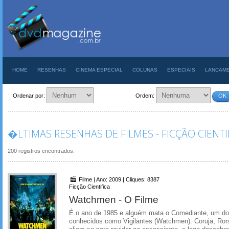
HOME
RESENHAS
CINEMA ESPECIAL
COLUNAS
ESPECIAIS
LANCAM
Ordenar por:
Ordem:
OK
�LTIMAS RESENHAS DE FILMES - FICÇÃO CIENTI
200 registros encontrados.
Filme | Ano: 2009 | Cliques: 8387
Ficção Cientifica
Watchmen - O Filme
É o ano de 1985 e alguém mata o Comediante, um do
conhecidos como Vigilantes (Watchmen). Coruja, Ror