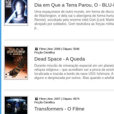
Dia em Que a Terra Parou, O - BLU
Uma espaçonave de outro mundo, em forma de disco,
de Washington, e dela sai o alienígena de forma hum
Rennie), escoltado pelo enorme robô Gort (Lock Marti
alvejado por soldados, Gort neutraliza as forças mili
p...
Filme | Ano: 2008 | Cliques: 5046
Ficção Cientifica
Dead Space - A Queda
Durante missão de mineração espacial em um planeta
relíquia religiosa – que acreditam ser a prova da exis
localizada e trazida a bordo da nave USG Ishimura. A
alguns e desprezada por outros. Mas quando o artefato
Filme | Ano: 2007 | Cliques: 8574
Ficção Cientifica
Transformers - O Filme