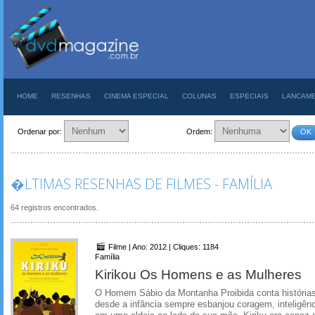
HOME
RESENHAS
CINEMA ESPECIAL
COLUNAS
ESPECIAIS
LANCAM
Ordenar por:
Ordem:
OK
�LTIMAS RESENHAS DE FILMES - FAMÍLIA
64 registros encontrados.
Filme | Ano: 2012 | Cliques: 1184
Família
Kirikou Os Homens e as Mulheres
O Homem Sábio da Montanha Proibida conta histórias 
desde a infância sempre esbanjou coragem, inteligênc