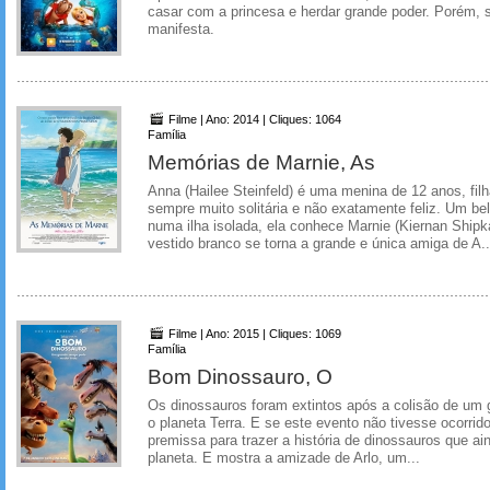
casar com a princesa e herdar grande poder. Porém, 
manifesta.
Filme | Ano: 2014 | Cliques: 1064
Família
Memórias de Marnie, As
Anna (Hailee Steinfeld) é uma menina de 12 anos, filh
sempre muito solitária e não exatamente feliz. Um be
numa ilha isolada, ela conhece Marnie (Kiernan Shipka
vestido branco se torna a grande e única amiga de A..
Filme | Ano: 2015 | Cliques: 1069
Família
Bom Dinossauro, O
Os dinossauros foram extintos após a colisão de um 
o planeta Terra. E se este evento não tivesse ocorrid
premissa para trazer a história de dinossauros que ai
planeta. E mostra a amizade de Arlo, um...