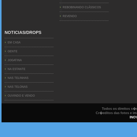
REBOBINANDO CLÁSSICOS
REVENDO
NOTICIAS/DROPS
EM CASA
GENTE
JOGATINA
NA ESTANTE
NAS TELINHAS
NAS TELONAS
OUVINDO E VENDO
Todos os direitos s
Cr�editos das fotos e ima
INO