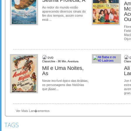
Ant
Ao redor do mundo estão
Mc
aparecendo diversos sinais do
Ac
fim dos tempos, assim como
Ou
está ...
Flore
Field
MacL
Olymp
DVD
D
Classicline - 86 Min. Aventura
Class
Mil e Uma Noites,
Al
As
La
Neste incrível épico das Arábias,
Jon 
os personagens das histórias
estre
que j&aac...
aven
gran.
Ver Mais Lan�amentos
TAGS