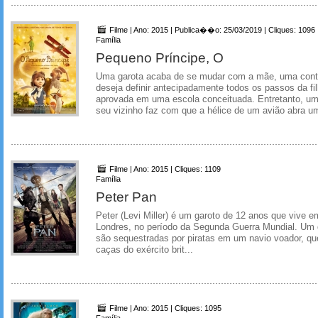
Filme | Ano: 2015 | Publica��o: 25/03/2019 | Cliques: 1096
Família
Pequeno Príncipe, O
Uma garota acaba de se mudar com a mãe, uma contr
deseja definir antecipadamente todos os passos da fil
aprovada em uma escola conceituada. Entretanto, um
seu vizinho faz com que a hélice de um avião abra u
Filme | Ano: 2015 | Cliques: 1109
Família
Peter Pan
Peter (Levi Miller) é um garoto de 12 anos que vive 
Londres, no período da Segunda Guerra Mundial. Um di
são sequestradas por piratas em um navio voador, qu
caças do exército brit...
Filme | Ano: 2015 | Cliques: 1095
Família