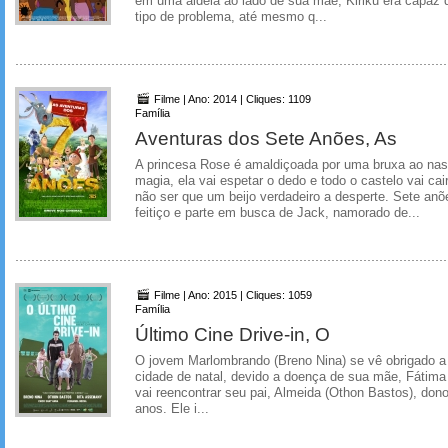
em uma aldeia ao lado de sua mãe, Kiriku era capaz d
tipo de problema, até mesmo q...
Filme | Ano: 2014 | Cliques: 1109
Família
Aventuras dos Sete Anões, As
A princesa Rose é amaldiçoada por uma bruxa ao nas
magia, ela vai espetar o dedo e todo o castelo vai ca
não ser que um beijo verdadeiro a desperte. Sete an
feitiço e parte em busca de Jack, namorado de...
Filme | Ano: 2015 | Cliques: 1059
Família
Último Cine Drive-in, O
O jovem Marlombrando (Breno Nina) se vê obrigado a v
cidade de natal, devido a doença de sua mãe, Fátima
vai reencontrar seu pai, Almeida (Othon Bastos), dono
anos. Ele i...