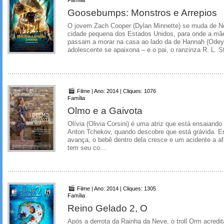
Goosebumps: Monstros e Arrepios
O jovem Zach Cooper (Dylan Minnette) se muda de N
cidade pequena dos Estados Unidos, para onde a mãe 
passam a morar na casa ao lado da de Hannah (Odey
adolescente se apaixona – e o pai, o ranzinza R. L. Sti
Filme | Ano: 2014 | Cliques: 1076
Família
Olmo e a Gaivota
Olívia (Olivia Corsini) é uma atriz que está ensaiando
Anton Tchekov, quando descobre que está grávida. E
avança, o bebê dentro dela cresce e um acidente a 
tem seu co...
Filme | Ano: 2014 | Cliques: 1305
Família
Reino Gelado 2, O
Após a derrota da Rainha da Neve, o troll Orm acredit