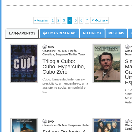
« Anterior
1
2
3
5
6
7
Pr�xima »
4
�LTIMAS RESENHAS
NO CINEMA
MUSICAIS
LAN�AMENTOS
DVD
D
Classicline - 92 Min. Ficção
Class
Cientifica, Suspense/Thriller, Terror
Dram
Trilogia Cubo:
Si
Cubo, Hypercubo,
Ma
Cubo Zero
Ca
Um
Cubo: Uma estudante, um ex-
Es
presidiário, um engenheiro, uma
assistente social, um policial e
O Ca
u...
sinis
Mass
Ardea
DVD
D
Classicline - 97 Min. Suspense/Thriller
Class
Comé
Setima Profecia, A