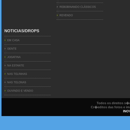
REBOBINANDO CLÁSSICOS
REVENDO
NOTICIAS/DROPS
EM CASA
GENTE
JOGATINA
NA ESTANTE
NAS TELINHAS
NAS TELONAS
OUVINDO E VENDO
Todos os direitos s
Cr�editos das fotos e ima
INO