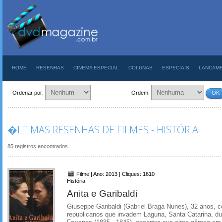
HOME
RESENHAS
CINEMA ESPECIAL
COLUNAS
ESPECIAIS
LANCAM
Ordenar por:
Ordem:
OK
�LTIMAS RESENHAS DE FILMES - HISTÓRIA
85 registros encontrados.
Filme | Ano: 2013 | Cliques: 1610
História
Anita e Garibaldi
Giuseppe Garibaldi (Gabriel Braga Nunes), 32 anos, 
republicanos que invadem Laguna, Santa Catarina, du