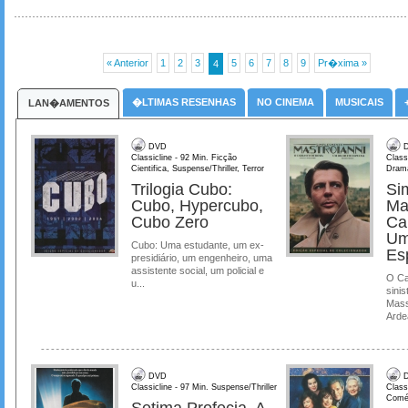
« Anterior
1
2
3
5
6
7
8
9
Pr�xima »
4
�LTIMAS RESENHAS
NO CINEMA
MUSICAIS
LAN�AMENTOS
DVD
D
Classicline - 92 Min. Ficção
Class
Cientifica, Suspense/Thriller, Terror
Dram
Trilogia Cubo:
Si
Cubo, Hypercubo,
Ma
Cubo Zero
Ca
Um
Cubo: Uma estudante, um ex-
Es
presidiário, um engenheiro, uma
assistente social, um policial e
O Ca
u...
sinis
Mass
Ardea
DVD
D
Classicline - 97 Min. Suspense/Thriller
Class
Comé
Setima Profecia, A