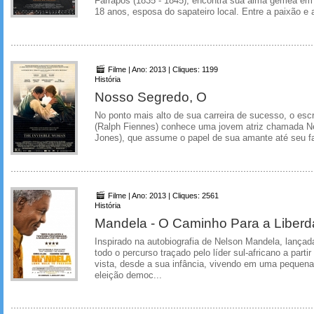
Farrapos (1835 - 1845), encontra sua alma gêmea em 
18 anos, esposa do sapateiro local. Entre a paixão e a
Filme | Ano: 2013 | Cliques: 1199
História
Nosso Segredo, O
No ponto mais alto de sua carreira de sucesso, o escr
(Ralph Fiennes) conhece uma jovem atriz chamada Nel
Jones), que assume o papel de sua amante até seu f
Filme | Ano: 2013 | Cliques: 2561
História
Mandela - O Caminho Para a Liber
Inspirado na autobiografia de Nelson Mandela, lançada
todo o percurso traçado pelo líder sul-africano a parti
vista, desde a sua infância, vivendo em uma pequena a
eleição democ...