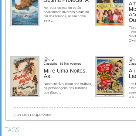
Ant
Ao redor do mundo estão
Mc
aparecendo diversos sinais do
Ac
fim dos tempos, assim como
Ou
está ...
Flore
Field
MacL
Olymp
DVD
D
Classicline - 86 Min. Aventura
Class
Mil e Uma Noites,
Al
As
La
Neste incrível épico das Arábias,
Jon 
os personagens das histórias
estre
que j&aac...
aven
gran.
Ver Mais Lan�amentos
TAGS