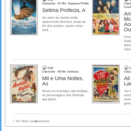
Classicline - 97 Min. Suspense/Thriller
Class
Comé
Setima Profecia, A
Ant
Ao redor do mundo estão
Mc
aparecendo diversos sinais do
Ac
fim dos tempos, assim como
Ou
está ...
Flore
Field
MacL
Olymp
DVD
D
Classicline - 86 Min. Aventura
Class
Mil e Uma Noites,
Al
As
La
Neste incrível épico das Arábias,
Jon 
os personagens das histórias
estre
que j&aac...
aven
gran.
Ver Mais Lan�amentos