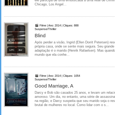
ele participa de uma emboscada a uma rede de crimino
Chicago, Los Angel...
Filme | Ano: 2014 | Cliques: 888
Suspense/Thriller
Blind
Após perder a visão, Ingrid (Ellen Dorrit Petersen) res
própria casa, onde se sente mais segura. Seu grande p
adaptação é o marido (Henrik Rafaelsen). Mas quand
mundo que ela conhe...
Filme | Ano: 2014 | Cliques: 1054
Suspense/Thriller
Good Marriage, A
Darcy e Bob são casados 25 anos, e levam um relaci
amoroso. Um dia, no entanto, uma série de assassin
na região, e Darcy suspeita que seu marido seja o re
brutal de mulheres no local. Como lidar com o s...