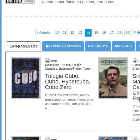
ganha importância na polícia, seu parcei...
« Anterior
10
11
12
13
15
16
17
18
19
Pr�
14
�LTIMAS RESENHAS
NO CINEMA
MUSICAIS
LAN�AMENTOS
DVD
D
Classicline - 92 Min. Ficção
Class
Cientifica, Suspense/Thriller, Terror
Dram
Trilogia Cubo:
Si
Cubo, Hypercubo,
Ma
Cubo Zero
Ca
Um
Cubo: Uma estudante, um ex-
Es
presidiário, um engenheiro, uma
assistente social, um policial e
O Ca
u...
sinis
Mass
Ardea
DVD
D