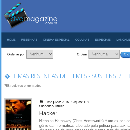
HOME
RESENHAS
CINEMA ESPECIAL
COLUNAS
ESPECIAIS
LANCAM
Ordenar por:
Ordem:
OK
�LTIMAS RESENHAS DE FILMES - SUSPENSE/TH
758 registros encontrados.
Filme | Ano: 2015 | Cliques: 1169
Suspense/Thriller
Hacker
Nicholas Hathaway (Chris Hemsworth) é um ex-prisi
gênio da informática. Liberado pela polícia para auxil