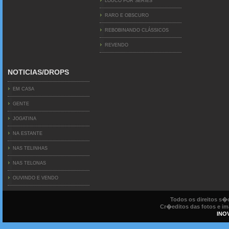
LOUCO POR SERIES
RARO E OBSCURO
REBOBINANDO CLÁSSICOS
REVENDO
NOTICIAS/DROPS
EM CASA
GENTE
JOGATINA
NA ESTANTE
NAS TELINHAS
NAS TELONAS
OUVINDO E VENDO
Todos os direitos s
Cr�editos das fotos e ima
INO