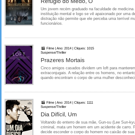
Refúgio do Medo, O
Um jovem recém graduado na faculdade de medicin
instituição mental e logo se vê apaixonado por uma de
distração não permite que ele perceba uma terrível 
funcionários.
Filme | Ano: 2014 | Cliques: 1015
Suspense/Thriller
Prazeres Mortais
Cinco amigos casados dividem um loft para mantere
extraconjugais. A relação entre os homens, no entanto
quando encontram o corpo de uma mulher desconheci
Filme | Ano: 2014 | Cliques: 1111
Suspense/Thriller
Dia Difícil, Um
Voltando do enterro de sua mãe, Gun-su (Lee Sun-kyun
criminal, mata um homem em um acidente de carro. Pa
decide esconder o corpo do homem no caixão de su