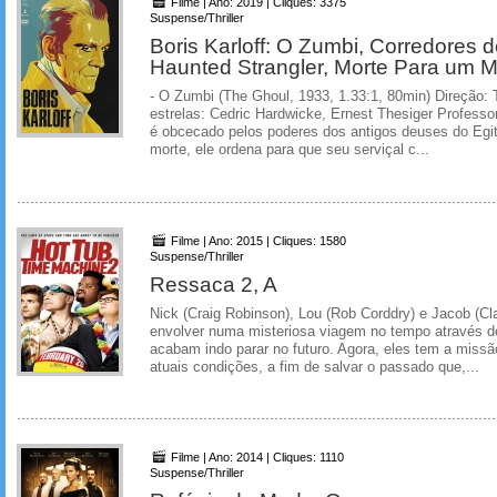
Filme | Ano: 2019 | Cliques: 3375
Suspense/Thriller
Boris Karloff: O Zumbi, Corredores
Haunted Strangler, Morte Para um M
- O Zumbi (The Ghoul, 1933, 1.33:1, 80min) Direção: 
estrelas: Cedric Hardwicke, Ernest Thesiger Professo
é obcecado pelos poderes dos antigos deuses do Egit
morte, ele ordena para que seu serviçal c...
Filme | Ano: 2015 | Cliques: 1580
Suspense/Thriller
Ressaca 2, A
Nick (Craig Robinson), Lou (Rob Corddry) e Jacob (Cl
envolver numa misteriosa viagem no tempo através d
acabam indo parar no futuro. Agora, eles tem a mis
atuais condições, a fim de salvar o passado que,...
Filme | Ano: 2014 | Cliques: 1110
Suspense/Thriller