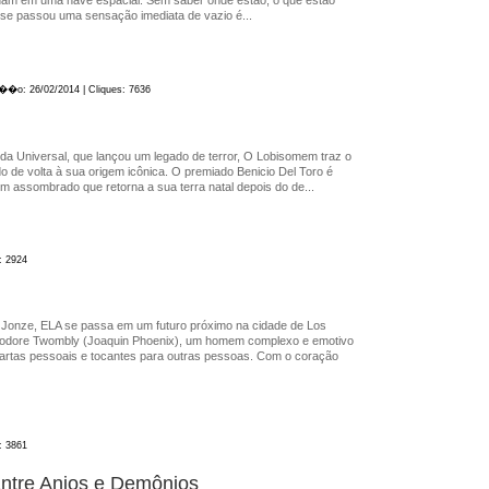
 se passou uma sensação imediata de vazio é...
a��o: 26/02/2014 | Cliques: 7636
e da Universal, que lançou um legado de terror, O Lobisomem traz o
 de volta à sua origem icônica. O premiado Benicio Del Toro é
 assombrado que retorna a sua terra natal depois do de...
: 2924
ke Jonze, ELA se passa em um futuro próximo na cidade de Los
odore Twombly (Joaquin Phoenix), um homem complexo e emotivo
artas pessoais e tocantes para outras pessoas. Com o coração
: 3861
Entre Anjos e Demônios