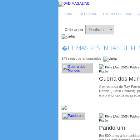
HOME
RESENHAS
CINEMA ESPECIAL
C
Ordenar por:
�LTIMAS RESENHAS DE FIL
149 registros encontrados.
Filme | Ano: 2005 | Public
Ficção
Guerra dos Mun
A ex-esposa de Ray Ferrie
Robbie (Justin Chatwin), 
é o prenúncio da invasão a
Filme | Ano: 2009 | Public
Ficção
Pandorum
Em 500 anos a humanidade 
quando dois homens acord