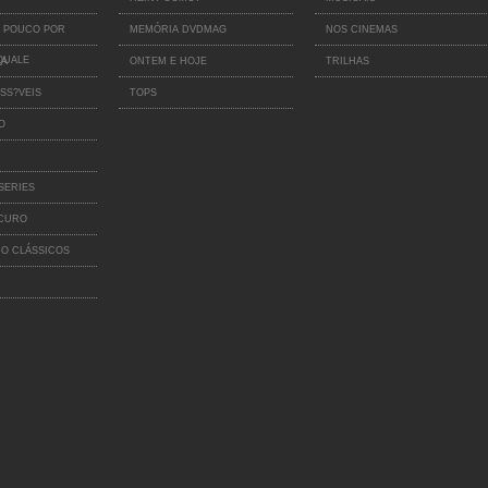
 POUCO POR
MEMÓRIA DVDMAG
NOS CINEMAS
QUALE
IA
ONTEM E HOJE
TRILHAS
SS?VEIS
TOPS
O
SERIES
SCURO
O CLÁSSICOS