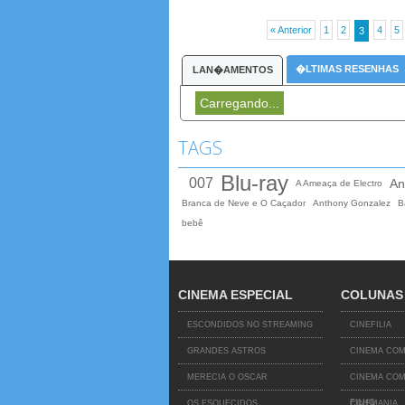
« Anterior
1
2
4
5
3
�LTIMAS RESENHAS
LAN�AMENTOS
Carregando...
TAGS
Blu-ray
007
An
A Ameaça de Electro
Branca de Neve e O Caçador
Anthony Gonzalez
B
bebê
CINEMA ESPECIAL
COLUNAS
ESCONDIDOS NO STREAMING
CINEFILIA
GRANDES ASTROS
CINEMA COM
MERECIA O OSCAR
CINEMA COM
FILHO
OS ESQUECIDOS
CINEMANIA