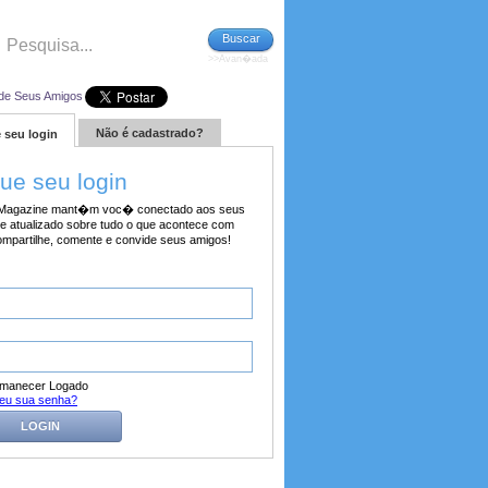
Buscar
>>Avan�ada
de Seus Amigos
Não é cadastrado?
 seu login
tue seu login
agazine mant�m voc� conectado aos seus
e atualizado sobre tudo o que acontece com
ompartilhe, comente e convide seus amigos!
manecer Logado
eu sua senha?
LOGIN