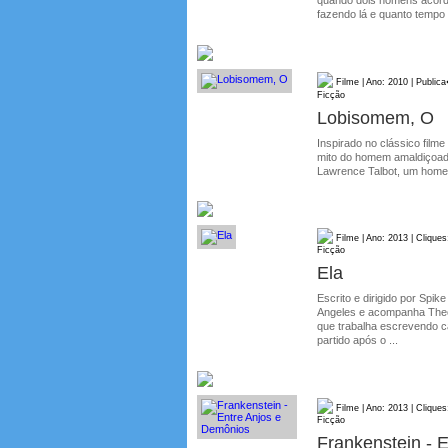
fazendo lá e quanto tempo
Filme | Ano: 2010 | Public
Ficção
Lobisomem, O
Inspirado no clássico film
mito do homem amaldiçoado
Lawrence Talbot, um homem
Filme | Ano: 2013 | Cliques
Ficção
Ela
Escrito e dirigido por Spi
Angeles e acompanha The
que trabalha escrevendo c
partido após o ...
Filme | Ano: 2013 | Cliques
Ficção
Frankenstein - 