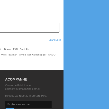
usar busca
ão
Bravo
AXN
Brad Pitt
 Willis
Batman
Arnold Schwarzenegger
ARGO
ACOMPANHE
Contato e Publicidade:
edinho@dvdmagazine.com.br
Receba as �ltimas informa��es.