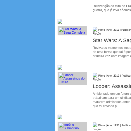
Reinvenção do mito do Fran
guerra, que já leva séculos,
Filme | Ano: 2011 | Public
Ficção
Star Wars: A S
Reviva os momentos inesq
de uma forma que só é pos
primeira vez com imagem e 
Filme | Ano: 2012 | Public
Ficção
Looper: Assassi
Ambientado em um futuro 
trabalham para um sindicat
matarem criminosos antes
que foi enviado p...
Filme | Ano: 1936 | Public
Ficção