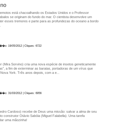
ino
rremotos está chacoalhando os Estados Unidos e o Professor
abalos se originam do fundo do mar. O cientista desenvolve um
ter esses tremores e parte para as profundezas do oceano a bordo
.
a��o: 19/05/2012 | Cliques: 6722
er (Mira Sorvino) cria uma nova espécie de insetos geneticamente
s”, a fim de exterminar as baratas, portadoras de um vírus que
Nova York. Três anos depois, com a e...
a��o: 31/03/2012 | Cliques: 6956
(Pedro Cardoso) recebe de Deus uma missão: salvar a alma de seu
to construtor Otávio Sabóia (Miguel Falabella). Uma tarefa
 dar uma mãozinha!