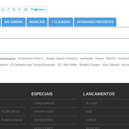
6
7
8
9
10
Pr�xima »
NO CINEMA
MUSICAIS
+ CLICADAS
ATIVIDADES RECENTES
iversário
Amanhecer Parte 2
Avatar, James Cameron
animação
Avatar
Bel Ami
Animaç
atman - O Cavaleiro das Trevas Ressurge
3D
Ben Stiller
Bradley Cooper
Alan Silvestri
Bruce
ESPECIAIS
LANCAMENTOS
COADJUVANDO
BLU-RAY
 FELIPE BRIDA
EASTER EGGS
DVD
 RUBENS EWALD
ENTREVISTAS
LIVROS
HEIN? COMO?
MUSICAIS