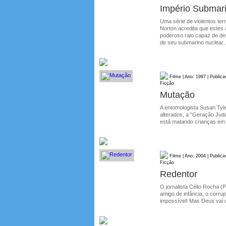
Império Submar
Uma série de violentos te
Norton acredita que estes 
poderoso raio capaz de de
de seu submarino nuclear..
Filme | Ano: 1997 | Public
Ficção
Mutação
A entomologista Susan Tyl
alterados, a “Geração Juda
está matando crianças em 
Filme | Ano: 2004 | Public
Ficção
Redentor
O jornalista Célio Rocha 
amigo de infância, o corrup
impossível! Mas Deus vai