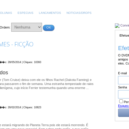
OLUNAS
ESPECIAIS
LANCAMENTOS
NOTICIAS/DROPS
Convi
Ordem:
OK
Efetue
MES - FICÇÃO
Efe
O DVDM
amigos 
a��o: 28/05/2014 | Cliques: 10393
eles. C
dos
E-mail
r (Tom Cruise) deixa com ele os filhos Rachel (Dakota Fanning) e
para passarem o fim de semana. Uma estranha tempestade de raios
Senha
lienígena, cujo início Ferrier testemunha quando uma enorme ...
Per
Esquec
a��o: 26/02/2014 | Cliques: 10823
estará migrando do Planeta Terra pois ele estará morrendo. É
am em uma nave espacial. Sem saber onde estão, o que estão