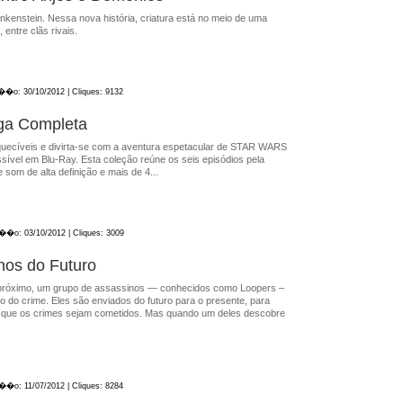
kenstein. Nessa nova história, criatura está no meio de uma
 entre clãs rivais.
a��o: 30/10/2012 | Cliques: 9132
aga Completa
uecíveis e divirta-se com a aventura espetacular de STAR WARS
sível em Blu-Ray. Esta coleção reúne os seis episódios pela
som de alta definição e mais de 4...
a��o: 03/10/2012 | Cliques: 3009
nos do Futuro
próximo, um grupo de assassinos — conhecidos como Loopers –
o do crime. Eles são enviados do futuro para o presente, para
 que os crimes sejam cometidos. Mas quando um deles descobre
a��o: 11/07/2012 | Cliques: 8284