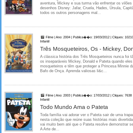
aventura, Mickey e sua turma vão enfrentar os vilõe
desenhos Disney: Jafar, Cruela, Hades, Úrsula, Capi
todos os outros personagens mal...
Filme | Ano: 2004 | Publica��o: 19/03/2012 | Cliques: 1021
Infantil
Três Mosqueteiros, Os - Mickey, Don
A clássica história dos Três Mosqueteiros nunca foi 
os inseparáveis Mickey, Donald e Pateta quando eles
mosqueteiros e têm que proteger a Princesa Minnie d
Bafo de Onça. Aprenda valiosas li&c...
Filme | Ano: 2003 | Publica��o: 17/03/2012 | Cliques: 7638
Infantil
Todo Mundo Ama o Pateta
Toda família vai adorar ver o Pateta sair de uma trapa
nesta coleção que reúne suas histórias mais divertida
vai muito bem até que o Pateta resolve demonstrar se
A Arte de...