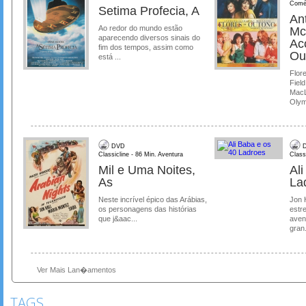
Comé
Setima Profecia, A
Ant
Ao redor do mundo estão
Mc
aparecendo diversos sinais do
Ac
fim dos tempos, assim como
Ou
está ...
Flore
Field
MacL
Olymp
DVD
D
Classicline - 86 Min. Aventura
Class
Mil e Uma Noites,
Al
As
La
Neste incrível épico das Arábias,
Jon 
os personagens das histórias
estre
que j&aac...
aven
gran.
Ver Mais Lan�amentos
TAGS