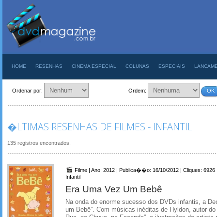
HOME
RESENHAS
CINEMA ESPECIAL
COLUNAS
ESPECIAIS
LANCAM
Ordenar por:
Ordem:
OK
�LTIMAS RESENHAS DE FILMES - INFANTIL
135 registros encontrados.
Filme | Ano: 2012 | Publica��o: 16/10/2012 | Cliques: 6926
Infantil
Era Uma Vez Um Bebê
Na onda do enorme sucesso dos DVDs infantis, a De
um Bebê”. Com músicas inéditas de Hyldon, autor do 