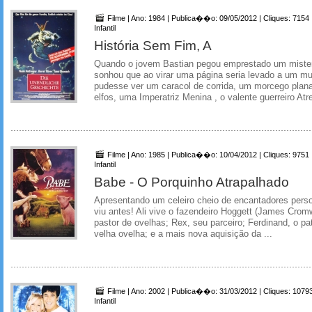
Filme | Ano: 1984 | Publica��o: 09/05/2012 | Cliques: 7154
Infantil
História Sem Fim, A
Quando o jovem Bastian pegou emprestado um misteri
sonhou que ao virar uma página seria levado a um mu
pudesse ver um caracol de corrida, um morcego plana
elfos, uma Imperatriz Menina , o valente guerreiro At
Filme | Ano: 1985 | Publica��o: 10/04/2012 | Cliques: 9751
Infantil
Babe - O Porquinho Atrapalhado
Apresentando um celeiro cheio de encantadores per
viu antes! Ali vive o fazendeiro Hoggett (James Cromw
pastor de ovelhas; Rex, seu parceiro; Ferdinand, o p
velha ovelha; e a mais nova aquisição da ...
Filme | Ano: 2002 | Publica��o: 31/03/2012 | Cliques: 1079
Infantil