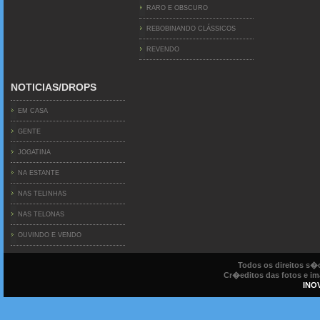
RARO E OBSCURO
REBOBINANDO CLÁSSICOS
REVENDO
NOTICIAS/DROPS
EM CASA
GENTE
JOGATINA
NA ESTANTE
NAS TELINHAS
NAS TELONAS
OUVINDO E VENDO
Todos os direitos s
Cr�editos das fotos e ima
INO