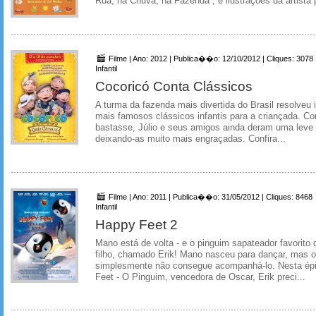
Rua, na Chuva, na Fazenda”, e ilustrações da artista 
Filme | Ano: 2012 | Publica��o: 12/10/2012 | Cliques: 3078
Infantil
Cocoricó Conta Clássicos
A turma da fazenda mais divertida do Brasil resolveu 
mais famosos clássicos infantis para a criançada. C
bastasse, Júlio e seus amigos ainda deram uma leve 
deixando-as muito mais engraçadas. Confira...
Filme | Ano: 2011 | Publica��o: 31/05/2012 | Cliques: 8468
Infantil
Happy Feet 2
Mano está de volta - e o pinguim sapateador favorito
filho, chamado Erik! Mano nasceu para dançar, mas 
simplesmente não consegue acompanhá-lo. Nesta ép
Feet - O Pinguim, vencedora de Oscar, Erik preci...