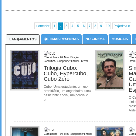
« Anterior
1
3
4
5
6
7
8
9
10
Pr�xima »
2
�LTIMAS RESENHAS
NO CINEMA
MUSICAIS
LAN�AMENTOS
DVD
D
Classicline - 92 Min. Ficção
Class
Cientifica, Suspense/Thriller, Terror
Dram
Trilogia Cubo:
Si
Cubo, Hypercubo,
Ma
Cubo Zero
Ca
Um
Cubo: Uma estudante, um ex-
Es
presidiário, um engenheiro, uma
assistente social, um policial e
O Ca
u...
sinis
Mass
Ardea
DVD
D
Classicline - 97 Min. Suspense/Thriller
Class