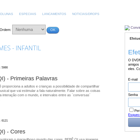
OLUNAS
ESPECIAIS
LANCAMENTOS
NOTICIAS/DROPS
Convi
Ordem:
OK
Efetue
ES - INFANTIL
Efe
O DVDM
amigos 
: 5986
eles. C
I) - Primeiras Palavras
E-mail
 proporciona a adultos e crianças a possibilidade de compartilhar
usical que vai estimular a fala naturalmente. Falar sobre as coisas
Senha
 interação com o mundo, e intervalos entre as ´conversas´
.
Per
Esquec
: 6121
I) - Cores
exploram o maravilhoso mundo das cores. BEBÊ QI usa imagens