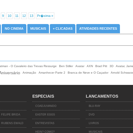
9
10
11
12
13
Pr�xima »
NO CINEMA
MUSICAIS
+ CLICADAS
ATIVIDADES RECENTES
atman - O Cavaleiro das Trevas Ressurge
Ben Stiller
Avatar
AXN
Brad Pitt
3D
Avatar, Jam
Aniversário
Animação
Amanhecer Parte 2
Branca de Neve e O Caçador
Arnold Schwarz
ESPECIAIS
LANCAMENTOS
COADJUVANDO
BLU-RAY
 FELIPE BRIDA
EASTER EGGS
DVD
 RUBENS EWALD
ENTREVISTAS
LIVROS
HEIN? COMO?
MUSICAIS