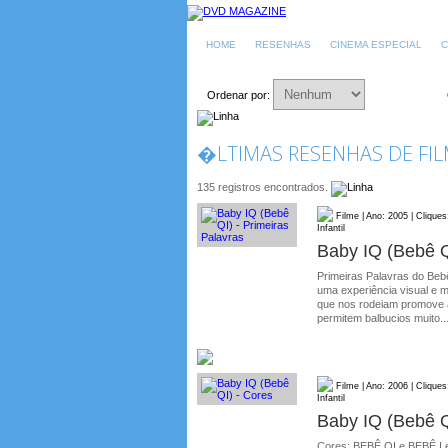
HOME
RESENHAS
CINEMA ESPECIAL
C
Ordenar por:
�LTIMAS RESENHAS DE FILM
135 registros encontrados.
Filme | Ano: 2005 | Cliques
Infantil
Baby IQ (Bebê Q
Primeiras Palavras do Bebê
uma experiência visual e m
que nos rodeiam promove a
permitem balbucios muito..
Filme | Ano: 2006 | Cliques
Infantil
Baby IQ (Bebê Q
Cores: BEBÊ QI e BEBÊ I 