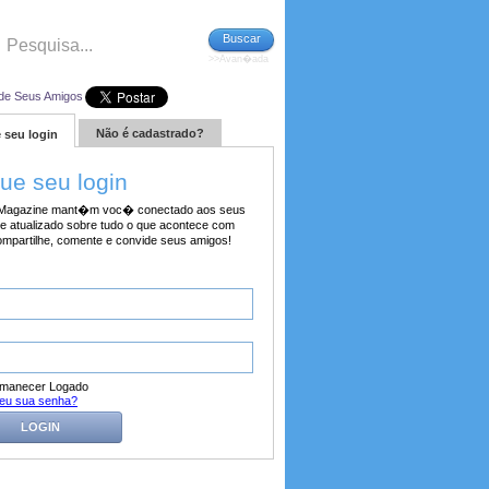
Buscar
>>Avan�ada
de Seus Amigos
Não é cadastrado?
 seu login
tue seu login
agazine mant�m voc� conectado aos seus
e atualizado sobre tudo o que acontece com
ompartilhe, comente e convide seus amigos!
manecer Logado
eu sua senha?
LOGIN