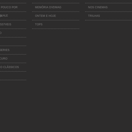
 POUCO POR
MEMÓRIA DVDMAG
NOS CINEMAS
QUALE
IA
ONTEM E HOJE
TRILHAS
SS?VEIS
TOPS
O
SERIES
SCURO
O CLÁSSICOS