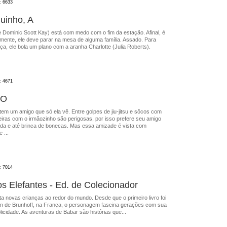
: 6633
uinho, A
 Dominic Scott Kay) está com medo com o fim da estação. Afinal, é
mente, ele deve parar na mesa de alguma família. Assado. Para
ça, ele bola um plano com a aranha Charlotte (Julia Roberts).
: 4671
 O
em um amigo que só ela vê. Entre golpes de jiu-jitsu e sôcos com
eiras com o irmãozinho são perigosas, por isso prefere seu amigo
da e até brinca de bonecas. Mas essa amizade é vista com
 ...
: 7014
os Elefantes - Ed. de Colecionador
a novas crianças ao redor do mundo. Desde que o primeiro livro foi
n de Brunhoff, na França, o personagem fascina gerações com sua
licidade. As aventuras de Babar são histórias que...