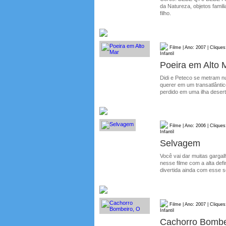
da Natureza, objetos famil
filho.
Filme | Ano: 2007 | Cliques
Infantil
Poeira em Alto 
Didi e Peteco se metram n
querer em um transatlântic
perdido em uma ilha deser
Filme | Ano: 2006 | Cliques
Infantil
Selvagem
Você vai dar muitas garga
nesse filme com a alta defi
divertida ainda com esse 
Filme | Ano: 2007 | Cliques
Infantil
Cachorro Bombe