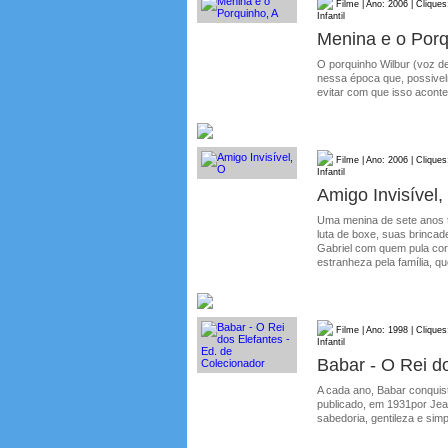
Filme | Ano: 2006 | Cliques
Infantil
Menina e o Porq
O porquinho Wilbur (voz de
nessa época que, possivel
evitar com que isso aconte
Filme | Ano: 2006 | Cliques
Infantil
Amigo Invisível,
Uma menina de sete anos t
luta de boxe, suas brincad
Gabriel com quem pula cor
estranheza pela família, que
Filme | Ano: 1998 | Cliques
Infantil
Babar - O Rei d
A cada ano, Babar conquist
publicado, em 1931por Jea
sabedoria, gentileza e simp