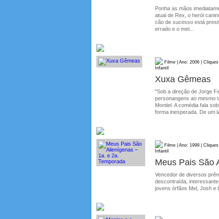
Ponha as mãos imediatamen
atual de Rex, o herói cani
cão de sucesso está pres
errado e o met...
Filme | Ano: 2006 | Cliques
Infantil
Xuxa Gêmeas
"Sob a direção de Jorge F
personangens ao mesmo te
Montiel. A comédia fala so
forma inesperada. De um la
Filme | Ano: 1999 | Cliques
Infantil
Meus Pais São A
Vencedor de diversos prêm
descontraída, interessante
jovens órfãos Mel, Josh e 