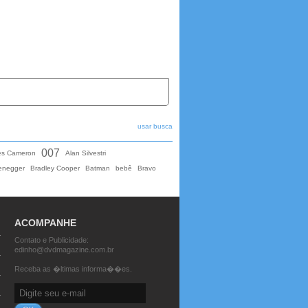
usar busca
007
es Cameron
Alan Silvestri
enegger
Bradley Cooper
Batman
bebê
Bravo
ACOMPANHE
Contato e Publicidade:
edinho@dvdmagazine.com.br
Receba as �ltimas informa��es.