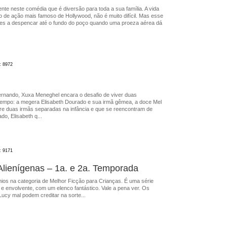
te neste comédia que é diversão para toda a sua família. A vida
no de ação mais famoso de Hollywood, não é muito difícil. Mas esse
tes a despencar até o fundo do poço quando uma proeza aérea dá
: 8972
ernando, Xuxa Meneghel encara o desafio de viver duas
mpo: a megera Elisabeth Dourado e sua irmã gêmea, a doce Mel
bre duas irmãs separadas na infância e que se reencontram de
do, Elisabeth q...
: 9171
lienígenas – 1a. e 2a. Temporada
ios na categoria de Melhor Ficção para Crianças. É uma série
 e envolvente, com um elenco fantástico. Vale a pena ver. Os
Lucy mal podem creditar na sorte...