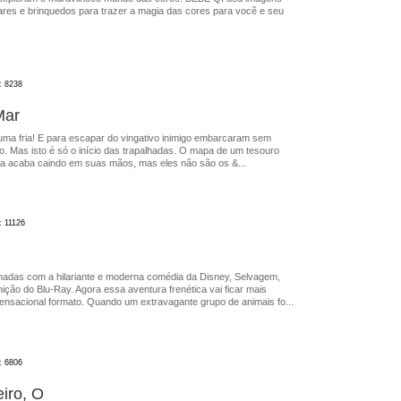
iares e brinquedos para trazer a magia das cores para você e seu
: 8238
Mar
uma fria! E para escapar do vingativo inimigo embarcaram sem
o. Mas isto é só o início das trapalhadas. O mapa de um tesouro
ta acaba caindo em suas mãos, mas eles não são os &...
: 11126
lhadas com a hilariante e moderna comédia da Disney, Selvagem,
nição do Blu-Ray. Agora essa aventura frenética vai ficar mais
sensacional formato. Quando um extravagante grupo de animais fo...
: 6806
iro, O