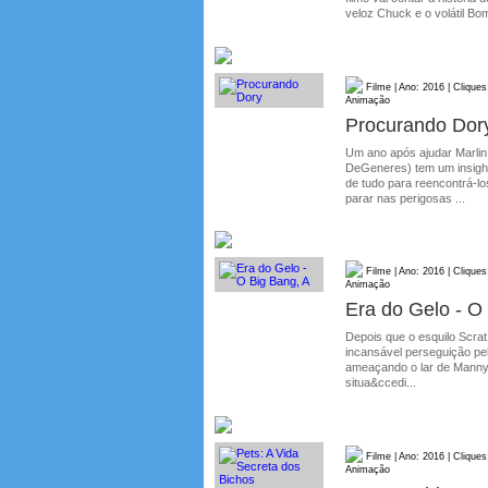
veloz Chuck e o volátil Bo
Filme | Ano: 2016 | Cliques
Animação
Procurando Dor
Um ano após ajudar Marlin 
DeGeneres) tem um insight
de tudo para reencontrá-l
parar nas perigosas ...
Filme | Ano: 2016 | Cliques
Animação
Era do Gelo - O
Depois que o esquilo Scrat
incansável perseguição pe
ameaçando o lar de Manny, 
situa&ccedi...
Filme | Ano: 2016 | Cliques
Animação