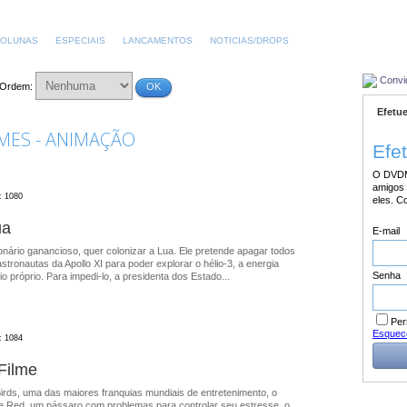
OLUNAS
ESPECIAIS
LANCAMENTOS
NOTICIAS/DROPS
Convi
Ordem:
OK
Efetue
MES - ANIMAÇÃO
Efe
O DVDM
amigos 
: 1080
eles. C
ua
E-mail
ionário ganancioso, quer colonizar a Lua. Ele pretende apagar todos
astronautas da Apollo XI para poder explorar o hélio-3, a energia
Senha
io próprio. Para impedi-lo, a presidenta dos Estado...
Per
Esquec
: 1084
 Filme
irds, uma das maiores franquias mundiais de entretenimento, o
a de Red, um pássaro com problemas para controlar seu estresse, o