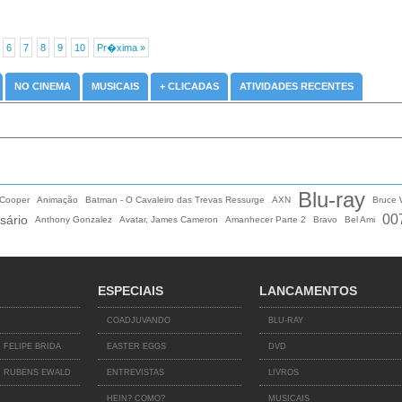
6
7
8
9
10
Pr�xima »
NO CINEMA
MUSICAIS
+ CLICADAS
ATIVIDADES RECENTES
Blu-ray
 Cooper
Animação
Batman - O Cavaleiro das Trevas Ressurge
AXN
Bruce W
00
sário
Anthony Gonzalez
Avatar, James Cameron
Amanhecer Parte 2
Bravo
Bel Ami
ESPECIAIS
LANCAMENTOS
COADJUVANDO
BLU-RAY
 FELIPE BRIDA
EASTER EGGS
DVD
 RUBENS EWALD
ENTREVISTAS
LIVROS
HEIN? COMO?
MUSICAIS