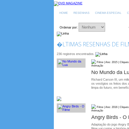
HOME
RESENHAS
CINEMA ESPECIAL
C
Ordenar por:
�LTIMAS RESENHAS DE FIL
236 registros encontrados.
Filme | Ano: 2015 | Cliques
Animação
No Mundo da L
Richard Carson III, um mil
os vestígios os feitos dos 
limpa do futuro, em benefíc
Filme | Ano: 2016 | Cliques
Animação
Angry Birds - O
Adaptação do jogo Angry B
filme vai contar a históri