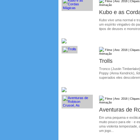
Filme | Ano: 2016 | Cliques
Animação
Kubo e as Cord
Kubo vive uma normal e tr
um espírito vingativo do 
tipos de deuses e monstros
Filme | Ano: 2016 | Cliques
Animação
Trolls
Tronco (Justin Timberlake
Poppy (Anna Kendrick), líd
superados eles descobrem
Filme | Ano: 2016 | Cliques
Animação
Aventuras de Ro
Em uma pequena e exótica 
muito pouco para ele - e 
uma violenta tempestade, 
um jogo...