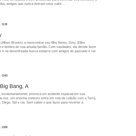
mba, amigos que nunca tiveram seus valor...
: 1138
y
(Albert Brooks) a reencontrar seu filho Nemo, Dory (Ellen
 e lembra de sua amada família. Com saudades, ela decide fazer
os e na desenfreada busca esbarra com amigos do passado e vai
: 1040
 Big Bang, A
, involuntariamente, provoca um acidente espacial em sua
la noz, um enorme meteoro entra em rota de colisão com a Terra,
Diego, Sid e cia. Sem saber o que fazer para reverter a
: 1086