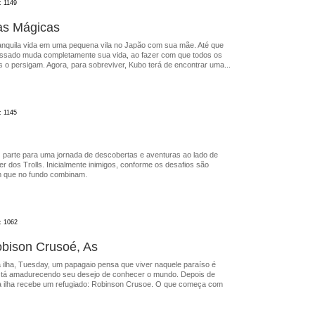
: 1149
as Mágicas
anquila vida em uma pequena vila no Japão com sua mãe. Até que
passado muda completamente sua vida, ao fazer com que todos os
 o persigam. Agora, para sobreviver, Kubo terá de encontrar uma...
: 1145
) parte para uma jornada de descobertas e aventuras ao lado de
er dos Trolls. Inicialmente inimigos, conforme os desafios são
 que no fundo combinam.
: 1062
bison Crusoé, As
ilha, Tuesday, um papagaio pensa que viver naquele paraíso é
está amadurecendo seu desejo de conhecer o mundo. Depois de
a ilha recebe um refugiado: Robinson Crusoe. O que começa com