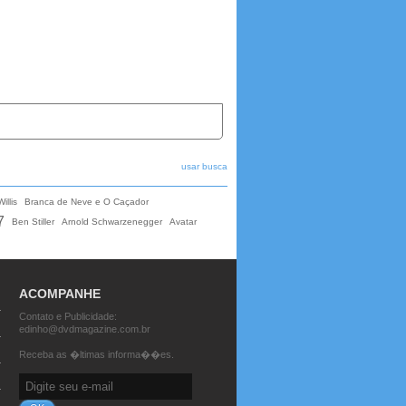
usar busca
illis
Branca de Neve e O Caçador
7
Ben Stiller
Arnold Schwarzenegger
Avatar
ACOMPANHE
Contato e Publicidade:
edinho@dvdmagazine.com.br
Receba as �ltimas informa��es.