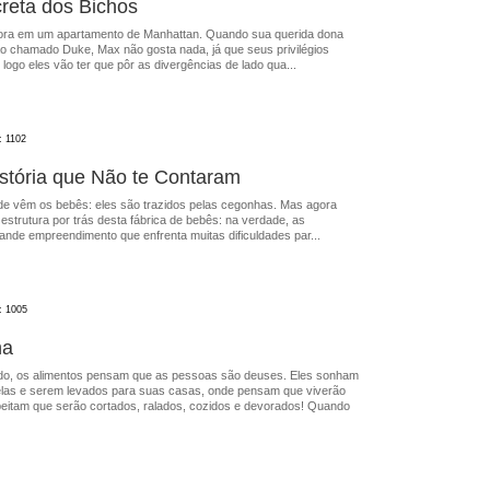
creta dos Bichos
ra em um apartamento de Manhattan. Quando sua querida dona
o chamado Duke, Max não gosta nada, já que seus privilégios
ogo eles vão ter que pôr as divergências de lado qua...
: 1102
stória que Não te Contaram
e vêm os bebês: eles são trazidos pelas cegonhas. Mas agora
strutura por trás desta fábrica de bebês: na verdade, as
nde empreendimento que enfrenta muitas dificuldades par...
: 1005
ha
o, os alimentos pensam que as pessoas são deuses. Eles sonham
elas e serem levados para suas casas, onde pensam que viverão
peitam que serão cortados, ralados, cozidos e devorados! Quando