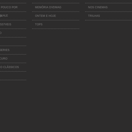
 POUCO POR
MEMÓRIA DVDMAG
NOS CINEMAS
QUALE
IA
ONTEM E HOJE
TRILHAS
SS?VEIS
TOPS
O
SERIES
SCURO
O CLÁSSICOS