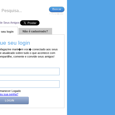
Buscar
>>Avan�ada
de Seus Amigos
Não é cadastrado?
 seu login
tue seu login
agazine mant�m voc� conectado aos seus
e atualizado sobre tudo o que acontece com
ompartilhe, comente e convide seus amigos!
manecer Logado
eu sua senha?
LOGIN