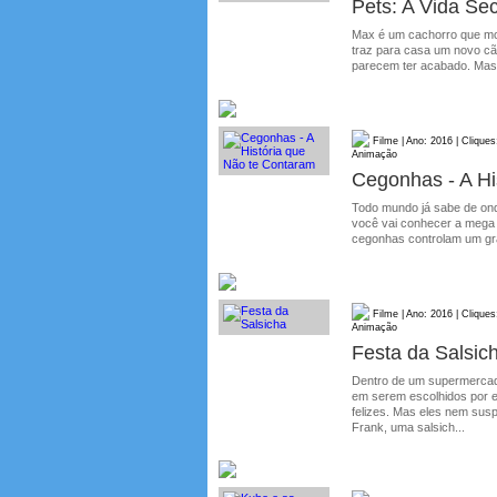
Pets: A Vida Se
Max é um cachorro que mo
traz para casa um novo cã
parecem ter acabado. Mas l
Filme | Ano: 2016 | Cliques
Animação
Cegonhas - A Hi
Todo mundo já sabe de ond
você vai conhecer a mega e
cegonhas controlam um gra
Filme | Ano: 2016 | Cliques
Animação
Festa da Salsic
Dentro de um supermercad
em serem escolhidos por 
felizes. Mas eles nem sus
Frank, uma salsich...