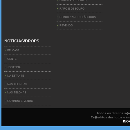
LOUCO POR SERIES
RARO E OBSCURO
REBOBINANDO CLÁSSICOS
REVENDO
NOTICIAS/DROPS
EM CASA
GENTE
JOGATINA
NA ESTANTE
NAS TELINHAS
NAS TELONAS
OUVINDO E VENDO
Todos os direitos s
Cr�editos das fotos e ima
INO