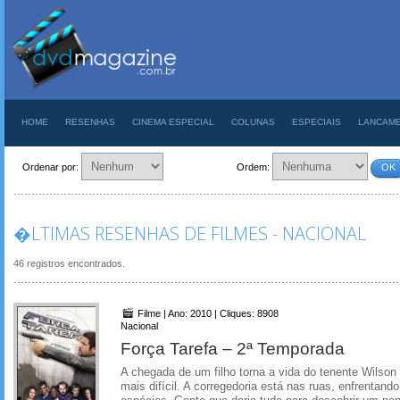
HOME
RESENHAS
CINEMA ESPECIAL
COLUNAS
ESPECIAIS
LANCAM
Ordenar por:
Ordem:
OK
�LTIMAS RESENHAS DE FILMES - NACIONAL
46 registros encontrados.
Filme | Ano: 2010 | Cliques: 8908
Nacional
Força Tarefa – 2ª Temporada
A chegada de um filho torna a vida do tenente Wilson 
mais difícil. A corregedoria está nas ruas, enfrentand