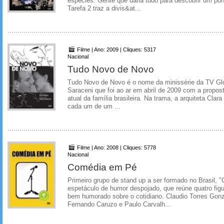
espécies. Gente que daria tudo para descobrir um pon
Tarefa 2 traz a divis&at...
Filme | Ano: 2009 | Cliques: 5317
Nacional
Tudo Novo de Novo
Tudo Novo de Novo é o nome da minissérie da TV Glo
Saraceni que foi ao ar em abril de 2009 com a propost
atual da família brasileira. Na trama, a arquiteta Clar
cada um de um ...
Filme | Ano: 2008 | Cliques: 5778
Nacional
Comédia em Pé
Primeiro grupo de stand up a ser formado no Brasil,
espetáculo de humor despojado, que reúne quatro fig
bem humorado sobre o cotidiano. Claudio Torres Gonz
Fernando Caruzo e Paulo Carvalh...