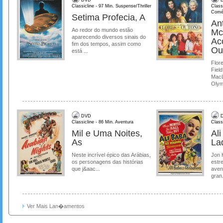
Classicline - 97 Min. Suspense/Thriller
Class
Comé
Setima Profecia, A
Ant
Ao redor do mundo estão
Mc
aparecendo diversos sinais do
Ac
fim dos tempos, assim como
Ou
está ...
Flore
Field
MacL
Olymp
DVD
D
Classicline - 86 Min. Aventura
Class
Mil e Uma Noites,
Al
As
La
Neste incrível épico das Arábias,
Jon 
os personagens das histórias
estre
que j&aac...
aven
gran.
Ver Mais Lan�amentos