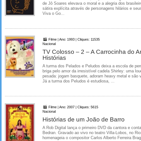
de Jô Soares elevava o moral e a alegria dos brasil
sátira explícita através de personagens hilários e seus
Viva o Go...
Filme | Ano: 1993 | Cliques: 11535
Nacional
TV Colosso – 2 – A Carrocinha do A
Histórias
A turma dos Pelados e Peludos deixa a escola de pern
briga pelo amor da irresistível cadela Shirley: uma l
pesada: jogam basquete, adoram heavy metal e são v
Já a turma dos Peludos é estudiosa, ...
Filme | Ano: 2007 | Cliques: 5615
Nacional
Histórias de um João de Barro
A Rob Digital lança o primeiro DVD da cantora e conta
Bedran. Gravado ao vivo no teatro Villa-Lobos, no Rio
homenageia o compositor Carlos Alberto Ferreira Brag