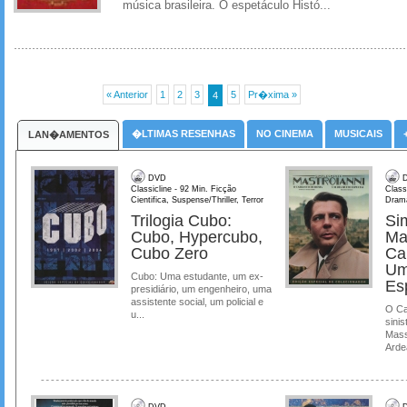
música brasileira. O espetáculo Histó...
« Anterior
1
2
3
5
Pr�xima »
4
�LTIMAS RESENHAS
NO CINEMA
MUSICAIS
LAN�AMENTOS
DVD
D
Classicline - 92 Min. Ficção
Class
Cientifica, Suspense/Thriller, Terror
Dram
Trilogia Cubo:
Si
Cubo, Hypercubo,
Ma
Cubo Zero
Ca
Um
Cubo: Uma estudante, um ex-
Es
presidiário, um engenheiro, uma
assistente social, um policial e
O Ca
u...
sinis
Mass
Ardea
DVD
D