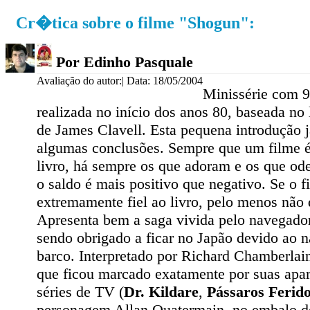
Cr�tica sobre o filme "Shogun":
Por Edinho Pasquale
Avaliação do autor:
| Data: 18/05/2004
Minissérie com 9
realizada no início dos anos 80, baseada n
de James Clavell. Esta pequena introdução j
algumas conclusões. Sempre que um filme 
livro, há sempre os que adoram e os que od
o saldo é mais positivo que negativo. Se o f
extremamente fiel ao livro, pelo menos não
Apresenta bem a saga vivida pelo navegador
sendo obrigado a ficar no Japão devido ao n
barco. Interpretado por Richard Chamberlai
que ficou marcado exatamente por suas apar
séries de TV (
Dr. Kildare
,
Pássaros Ferid
personagem Allan Quatermain, no embalo 