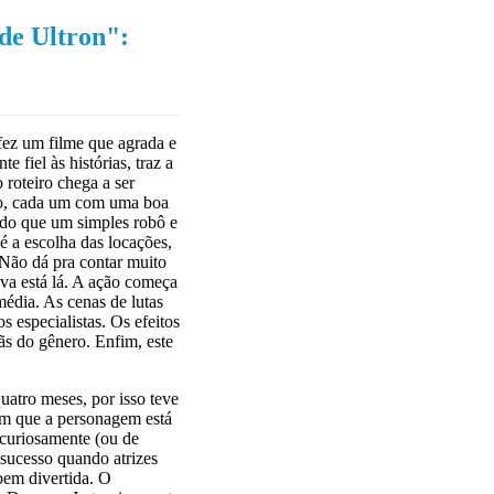
de Ultron":
ez um filme que agrada e
 fiel às histórias, traz a
 roteiro chega a ser
aço, cada um com uma boa
s do que um simples robô e
é a escolha das locações,
 Não dá pra contar muito
ava está lá. A ação começa
édia. As cenas de lutas
 especialistas. Os efeitos
fãs do gênero. Enfim, este
uatro meses, por isso teve
 em que a personagem está
curiosamente (ou de
 sucesso quando atrizes
bem divertida. O