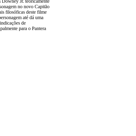
 Downey Jr. teoricamente
personagem no novo Capitão
s filosóficas deste filme
o personagem até dá uma
 indicações de
ipalmente para o Pantera