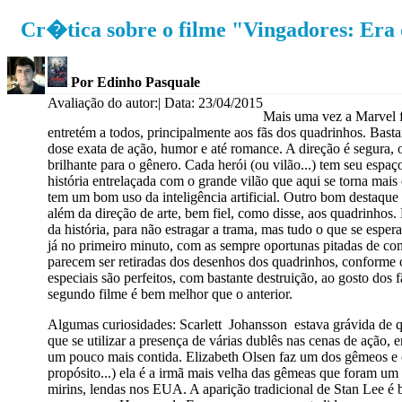
Cr�tica sobre o filme "Vingadores: Era 
Por Edinho Pasquale
Avaliação do autor:
| Data: 23/04/2015
Mais uma vez a Marvel f
entretém a todos, principalmente aos fãs dos quadrinhos. Bastante
dose exata de ação, humor e até romance. A direção é segura, o
brilhante para o gênero. Cada herói (ou vilão...) tem seu esp
história entrelaçada com o grande vilão que aqui se torna mai
tem um bom uso da inteligência artificial. Outro bom destaque 
além da direção de arte, bem fiel, como disse, aos quadrinhos.
da história, para não estragar a trama, mas tudo o que se esper
já no primeiro minuto, com as sempre oportunas pitadas de com
parecem ser retiradas dos desenhos dos quadrinhos, conforme os
especiais são perfeitos, com bastante destruição, ao gosto dos 
segundo filme é bem melhor que o anterior.
Algumas curiosidades: Scarlett Johansson estava grávida de q
que se utilizar a presença de várias dublês nas cenas de ação,
um pouco mais contida. Elizabeth Olsen faz um dos gêmeos e 
propósito...) ela é a irmã mais velha das gêmeas que foram um
mirins, lendas nos EUA. A aparição tradicional de Stan Lee é 