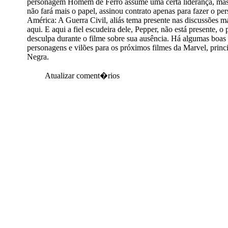
personagem Homem de Ferro assume uma certa liderança, mas
não fará mais o papel, assinou contrato apenas para fazer o 
América: A Guerra Civil, aliás tema presente nas discussões mai
aqui. E aqui a fiel escudeira dele, Pepper, não está presente, 
desculpa durante o filme sobre sua ausência. Há algumas boas
personagens e vilões para os próximos filmes da Marvel, princ
Negra.
Atualizar coment�rios