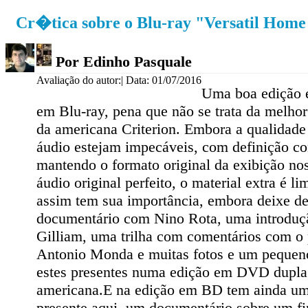
Cr�tica sobre o Blu-ray "Versatil Home V
Por Edinho Pasquale
Avaliação do autor:
| Data: 01/07/2016
Uma boa edição e
em Blu-ray, pena que não se trata da melho
da americana Criterion. Embora a qualidad
áudio estejam impecáveis, com definição co
mantendo o formato original da exibição n
áudio original perfeito, o material extra é 
assim tem sua importância, embora deixe d
documentário com Nino Rota, uma introduç
Gilliam, uma trilha com comentários com o
Antonio Monda e muitas fotos e um pequeno
estes presentes numa edição em DVD dupla 
americana.E na edição em BD tem ainda u
presente aqui, um documentário sobre um fin