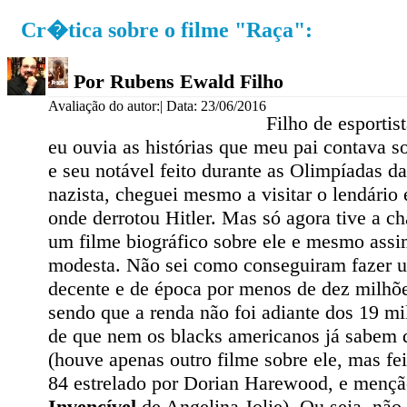
Cr�tica sobre o filme "Raça":
Por Rubens Ewald Filho
Avaliação do autor:
| Data: 23/06/2016
Filho de esportis
eu ouvia as histórias que meu pai contava 
e seu notável feito durante as Olimpíadas 
nazista, cheguei mesmo a visitar o lendário
onde derrotou Hitler. Mas só agora tive a ch
um filme biográfico sobre ele e mesmo ass
modesta. Não sei como conseguiram fazer 
decente e de época por menos de dez milhõe
sendo que a renda não foi adiante dos 19 milh
de que nem os blacks americanos já sabem di
(houve apenas outro filme sobre ele, mas fe
84 estrelado por Dorian Harewood, e mençã
Invencível
de Angelina Jolie). Ou seja, não