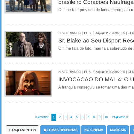
brasileiro Coracoes Naufrag
O filme tem previsao de lancamento para 
HISTORIANDO | PUBLICA��O: 20/09/2025 | CLI
Sr. Blake ao Seu Dispor: Res
O filme fala de luto, mas fala sobretudo de 
HISTORIANDO | PUBLICA��O: 09/09/2025 | CLI
INVOCACAO DO MAL 4: O 
A franquia conseguiu se tornar uma das m
« Anterior
2
3
4
5
6
7
8
9
10
Pr�xima »
1
�LTIMAS RESENHAS
NO CINEMA
MUSICAIS
LAN�AMENTOS