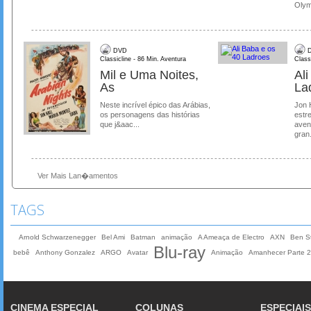
Olymp
DVD
D
Classicline - 86 Min. Aventura
Class
Mil e Uma Noites,
Al
As
La
Neste incrível épico das Arábias,
Jon 
os personagens das histórias
estre
que j&aac...
aven
gran.
Ver Mais Lan�amentos
TAGS
Arnold Schwarzenegger
Bel Ami
Batman
animação
A Ameaça de Electro
AXN
Ben Sti
Blu-ray
bebê
Anthony Gonzalez
ARGO
Avatar
Animação
Amanhecer Parte 2
CINEMA ESPECIAL
COLUNAS
ESPECIAIS