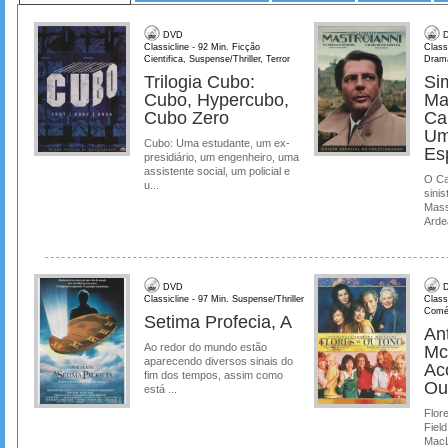
DVD
D
Classicline - 92 Min. Ficção
Class
Cientifica, Suspense/Thriller, Terror
Dram
Trilogia Cubo:
Si
Cubo, Hypercubo,
Ma
Cubo Zero
Ca
Um
Cubo: Uma estudante, um ex-
Es
presidiário, um engenheiro, uma
assistente social, um policial e
O Ca
u...
sinis
Mass
Ardea
DVD
D
Classicline - 97 Min. Suspense/Thriller
Class
Comé
Setima Profecia, A
Ant
Ao redor do mundo estão
Mc
aparecendo diversos sinais do
Ac
fim dos tempos, assim como
Ou
está ...
Flore
Field
MacL