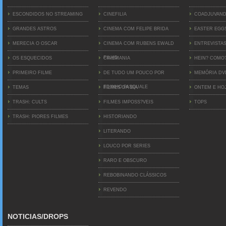
ESCONDIDOS NO STREAMING
CINEFILIA
COADJUVAN
GRANDES ASTROS
CINEMA COM FELIPE BRIDA
EASTER EGG
MERECIA O OSCAR
CINEMA COM RUBENS EWALD
ENTREVISTA
FILHO
OS ESQUECIDOS
CINEMANIA
HEIN? COMO
PRIMEIRO FILME
DE TUDO UM POUCO POR
MEMÓRIA D
EDINHO PASQUALE
TEMAS
FILMES DA BIA
ONTEM E HO
TRASH: CULTS
FILMES IMPOSS?VEIS
TOPS
TRASH: PIORES FILMES
HISTORIANDO
LITERANDO
LOUCO POR SERIES
RARO E OBSCURO
REBOBINANDO CLÁSSICOS
REVENDO
NOTICIAS/DROPS