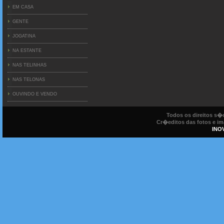
EM CASA
GENTE
JOGATINA
NA ESTANTE
NAS TELINHAS
NAS TELONAS
OUVINDO E VENDO
Todos os direitos s
Cr�editos das fotos e ima
INO