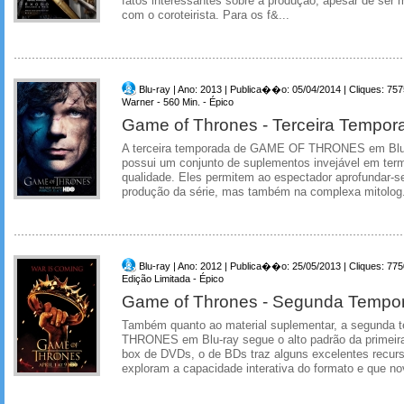
fatos interessantes sobre a produção, apesar de ser m
com o coroteirista. Para os f&...
Blu-ray | Ano: 2013 | Publica��o: 05/04/2014 | Cliques: 757
Warner - 560 Min. - Épico
Game of Thrones - Terceira Tempo
A terceira temporada de GAME OF THRONES em Blu-r
possui um conjunto de suplementos invejável em ter
qualidade. Eles permitem ao espectador aprofundar-s
produção da série, mas também na complexa mitolog.
Blu-ray | Ano: 2012 | Publica��o: 25/05/2013 | Cliques: 775
Edição Limitada - Épico
Game of Thrones - Segunda Tempo
Também quanto ao material suplementar, a segund
THRONES em Blu-ray segue o alto padrão da primei
box de DVDs, o de BDs traz alguns excelentes recurs
exploram a capacidade interativa do formato e que no