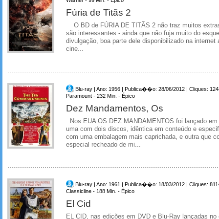
Fúria de Titãs 2
O BD de FÚRIA DE TITÃS 2 não traz muitos extra
são interessantes - ainda que não fuja muito do esqu
divulgação, boa parte dele disponibilizado na interne
cine...
Blu-ray | Ano: 1956 | Publica��o: 28/06/2012 | Cliques: 12
Paramount - 232 Min. - Épico
Dez Mandamentos, Os
Nos EUA OS DEZ MANDAMENTOS foi lançado em dua
uma com dois discos, idêntica em conteúdo e especi
com uma embalagem mais caprichada, e outra que con
especial recheado de mi...
Blu-ray | Ano: 1961 | Publica��o: 18/03/2012 | Cliques: 811
Classicline - 188 Min. - Épico
El Cid
EL CID, nas edições em DVD e Blu-Ray lançadas no ex