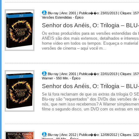
Blu-ray | Ano: 2001 | Publica��o: 23/01/2013 | Cliques: 15
Versões Estendidas - Épico
Senhor dos Anéis, O: Trilogia – BL
Os extras produzidos para as versões estendidas d
ANÉIS são dos mais extensos, detalhados e interessa
home video em todos os tempos. Esqueça o material
versões de cinema – aqui você m...
Blu-ray | Ano: 2001 | Publica��o: 22/01/2013 | Cliques: 15
Warner - 550 Min. - Épico
Senhor dos Anéis, O: Trilogia – BL
Se lá fora reclamam de que os extras da trilogia
Blu-ray são "requentados" dos DVDs das versões de 
nós, que nem isso recebemos? A Warner simplesmen
filme o segundo disco, um DVD com os extras em res
Blu-ray | Ano: 2012 | Publica��o: 12/08/2012 | Cliques: 12
Warner - 99 Min. - Épico