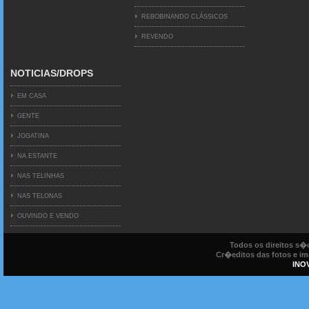
REBOBINANDO CLÁSSICOS
REVENDO
NOTICIAS/DROPS
EM CASA
GENTE
JOGATINA
NA ESTANTE
NAS TELINHAS
NAS TELONAS
OUVINDO E VENDO
Todos os direitos s
Cr�editos das fotos e ima
INO