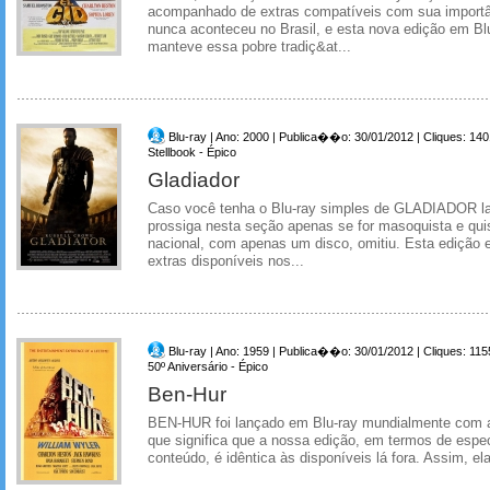
acompanhado de extras compatíveis com sua importânc
nunca aconteceu no Brasil, e esta nova edição em Bl
manteve essa pobre tradiç&at...
Blu-ray | Ano: 2000 | Publica��o: 30/01/2012 | Cliques: 14
Stellbook - Épico
Gladiador
Caso você tenha o Blu-ray simples de GLADIADOR la
prossiga nesta seção apenas se for masoquista e qui
nacional, com apenas um disco, omitiu. Esta edição e
extras disponíveis nos...
Blu-ray | Ano: 1959 | Publica��o: 30/01/2012 | Cliques: 115
50º Aniversário - Épico
Ben-Hur
BEN-HUR foi lançado em Blu-ray mundialmente com 
que significa que a nossa edição, em termos de espec
conteúdo, é idêntica às disponíveis lá fora. Assim, ela 