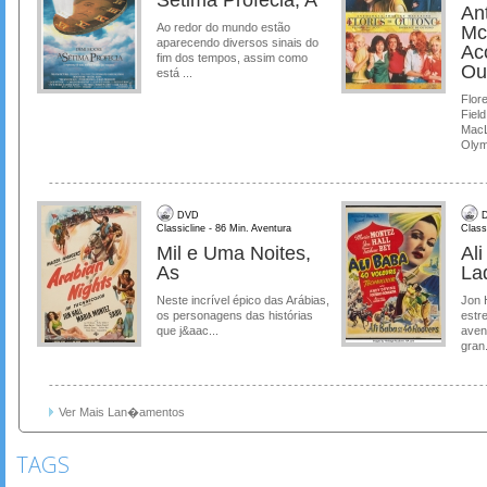
Ant
Ao redor do mundo estão
Mc
aparecendo diversos sinais do
Ac
fim dos tempos, assim como
Ou
está ...
Flore
Field
MacL
Olymp
DVD
D
Classicline - 86 Min. Aventura
Class
Mil e Uma Noites,
Al
As
La
Neste incrível épico das Arábias,
Jon 
os personagens das histórias
estre
que j&aac...
aven
gran.
Ver Mais Lan�amentos
TAGS