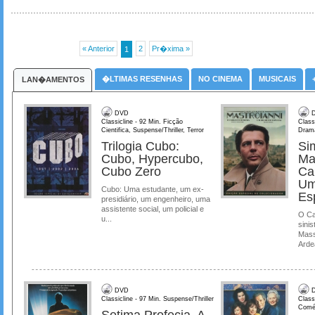
« Anterior
2
Pr�xima »
1
�LTIMAS RESENHAS
NO CINEMA
MUSICAIS
LAN�AMENTOS
DVD
D
Classicline - 92 Min. Ficção
Class
Cientifica, Suspense/Thriller, Terror
Dram
Trilogia Cubo:
Si
Cubo, Hypercubo,
Ma
Cubo Zero
Ca
Um
Cubo: Uma estudante, um ex-
Es
presidiário, um engenheiro, uma
assistente social, um policial e
O Ca
u...
sinis
Mass
Ardea
DVD
D
Classicline - 97 Min. Suspense/Thriller
Class
Comé
Setima Profecia, A