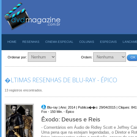
HOME
RESENHAS
CINEMA ESPECIAL
COLUNAS
ESPECIAIS
LANCAM
Ordenar por:
Ordem:
OK
�LTIMAS RESENHAS DE BLU-RAY - ÉPICO
13 registros encontrados.
Blu-ray | Ano: 2014 | Publica��o: 29/04/2015 | Cliques: 841
Fox - 150 Min. - Épico
Êxodo: Deuses e Reis
- Comentários em Áudio de Ridley Scott e Jeffrey Ca
Uma pena que na estejam legendadas, o Diretor e Rot