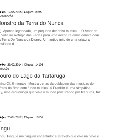
��o: 17/05/2015 | Cliques: 8965
l/Animação
 Monstro da Terra do Nunca
s): Apenas legendado, um pequeno desenho musical. - O Amor de
0 Volte ao Refúgio das Fadas para uma aventura emocionante com
a Terra Do Nunca da Disney. Um antigo mito de uma criatura
osidade d...
��o: 26/02/2014 | Cliques: 14103
Animação
souro do Lago da Tartaruga
 Making Of: 6 minutos. Mostra cenas da dublagem das músicas do
 fotos do filme com fundo musical. 0 Franklin é uma simpática
cy, uma arqueóloga que viaja o mundo procurando por tesouros, faz
��o: 25/04/2012 | Cliques: 10152
ão
ingu
gu. Pingu é um pinguim encantador e atrevido que vive na neve e