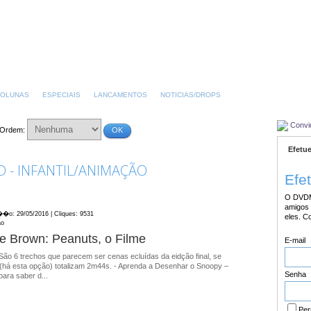
OLUNAS
ESPECIAIS
LANCAMENTOS
NOTICIAS/DROPS
Convi
Ordem:
OK
Efetue
 - INFANTIL/ANIMAÇÃO
Efe
O DVDM
amigos 
��o: 29/05/2016 | Cliques: 9531
eles. C
ão
e Brown: Peanuts, o Filme
E-mail
São 6 trechos que parecem ser cenas ecluídas da eidção final, se
(há esta opção) totalizam 2m44s. - Aprenda a Desenhar o Snoopy –
Senha
para saber d...
Per