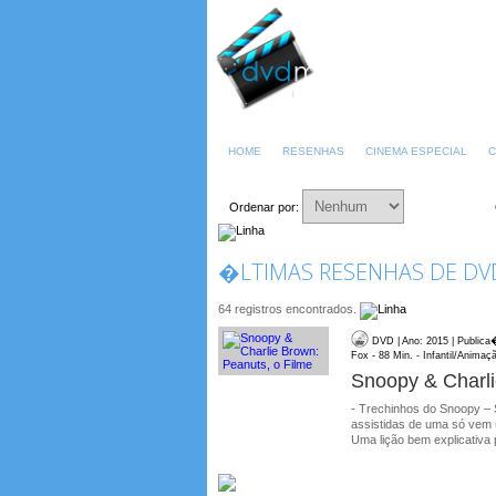
HOME
RESENHAS
CINEMA ESPECIAL
C
Ordenar por:
�LTIMAS RESENHAS DE DVD
64 registros encontrados.
DVD | Ano: 2015 | Publica
Fox - 88 Min. - Infantil/Animaç
Snoopy & Charli
- Trechinhos do Snoopy – 
assistidas de uma só vem 
Uma lição bem explicativa 