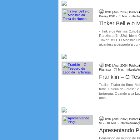
DVD | Ano: 2014 | Publica
Disney DVD - 76 Min. - Infanti
Tinker Bell e o
- Tink e os Animais (1m51
Ranzinza (1m32s): Idem. 
Tinker Bell E O Monstro D
gigantesca desperta a curi
DVD | Ano: 2006 | Publica
Flashstar - 74 Min. - Infantil/
Franklin – O Te
Trailer: Trailer do filme.
filme. Galeria de Fotos: 12
tartaruga. Quando a tia Lu
uma ...
DVD | Ano: 2002 | Publica
ST2 - 84 Min. - Infantil/Animaç
Apresentando P
Bem-vindo ao mundo de Pin