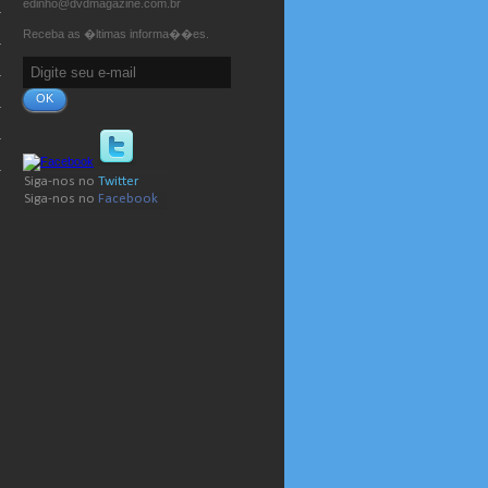
edinho@dvdmagazine.com.br
Receba as �ltimas informa��es.
OK