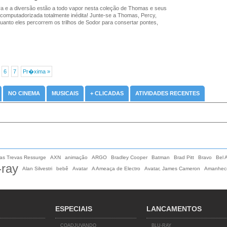
ra e a diversão estão a todo vapor nesta coleção de Thomas e seus
computadorizada totalmente inédita! Junte-se a Thomas, Percy,
anto eles percorrem os trilhos de Sodor para consertar pontes,
6
7
Pr�xima »
NO CINEMA
MUSICAIS
+ CLICADAS
ATIVIDADES RECENTES
das Trevas Ressurge
AXN
animação
ARGO
Bradley Cooper
Batman
Brad Pitt
Bravo
Bel 
-ray
Alan Silvestri
bebê
Avatar
A Ameaça de Electro
Avatar, James Cameron
Amanhece
ESPECIAIS
LANCAMENTOS
COADJUVANDO
BLU-RAY