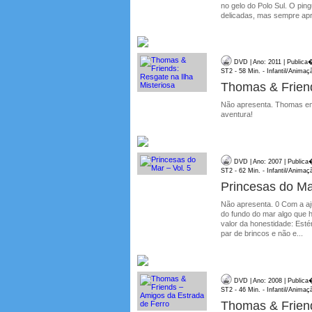
no gelo do Polo Sul. O pi
delicadas, mas sempre apre
DVD | Ano: 2011 | Publica
ST2 - 58 Min. - Infantil/Animaç
Thomas & Friend
Não apresenta. Thomas em
aventura!
DVD | Ano: 2007 | Publica
ST2 - 62 Min. - Infantil/Animaç
Princesas do Ma
Não apresenta. 0 Com a aj
do fundo do mar algo que h
valor da honestidade: Est
par de brincos e não e...
DVD | Ano: 2008 | Publica
ST2 - 46 Min. - Infantil/Animaç
Thomas & Friend