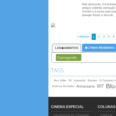
Não apresenta. 0 A aventu
amigos exibindo animação 
Gordon e à turma toda enqu
planejar festas e descob...
« Anterior
2
3
4
5
1
�LTIMAS RESENHAS
LAN�AMENTOS
Carregando...
TAGS
Ben Stiller
3D
Animação
Batman - O Cavaleiro 
Blu
007
Aniversário
Anthony Gonzalez
CINEMA ESPECIAL
COLUNAS
ESCONDIDOS NO STREAMING
CINEFILIA