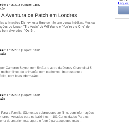
Esquec
��o: 17/05/2015 | Cliques: 14882
ação
 A Aventura de Patch em Londres
das animações Disney, este filme só não tem cenas inéditas. Musica
nções do longa - "Try Again" de Will Young e "You´re the One" de
s bem divertidos: "Os B...
��o: 17/05/2015 | Cliques: 13365
mação
s por Cameron Boyce: com 5m21s o astro da Disney Channel dá 5
o melhor filmes de animação com cachorros. Interessante e
inédito, com boas informa&cc...
��o: 17/05/2015 | Cliques: 13365
mação
 Para a Família: São textos sobrepostos ao filme, com informações
ntares, voltadas para os baixinhos. - 101 Curiosidades Para os
a do anterior, mas agora o foco é para aspectos mais ...