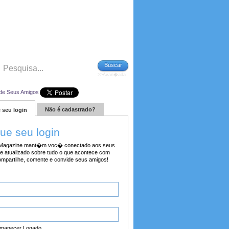
Buscar
>>Avan�ada
de Seus Amigos
Não é cadastrado?
 seu login
tue seu login
agazine mant�m voc� conectado aos seus
e atualizado sobre tudo o que acontece com
ompartilhe, comente e convide seus amigos!
manecer Logado