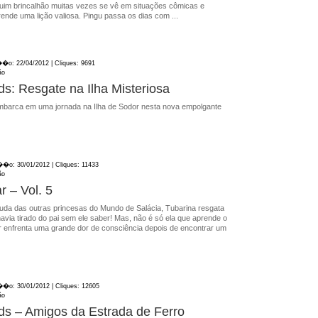
nguim brincalhão muitas vezes se vê em situações cômicas e
nde uma lição valiosa. Pingu passa os dias com ...
��o: 22/04/2012 | Cliques: 9691
ão
s: Resgate na Ilha Misteriosa
barca em uma jornada na Ilha de Sodor nesta nova empolgante
��o: 30/01/2012 | Cliques: 11433
ão
r – Vol. 5
uda das outras princesas do Mundo de Salácia, Tubarina resgata
avia tirado do pai sem ele saber! Mas, não é só ela que aprende o
ér enfrenta uma grande dor de consciência depois de encontrar um
��o: 30/01/2012 | Cliques: 12605
ão
s – Amigos da Estrada de Ferro