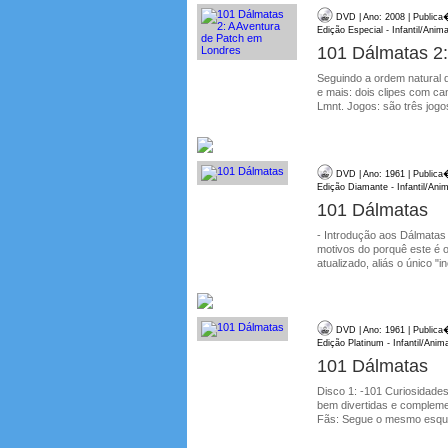
DVD | Ano: 2008 | Publica
Edição Especial - Infantil/Anim
101 Dálmatas 2:
Seguindo a ordem natural 
e mais: dois clipes com ca
Lmnt. Jogos: são três jogo
DVD | Ano: 1961 | Publica
Edição Diamante - Infantil/Ani
101 Dálmatas
- Introdução aos Dálmata
motivos do porquê este é 
atualizado, aliás o único "
DVD | Ano: 1961 | Publica
Edição Platinum - Infantil/Ani
101 Dálmatas
Disco 1: -101 Curiosidades
bem divertidas e compleme
Fãs: Segue o mesmo esquem