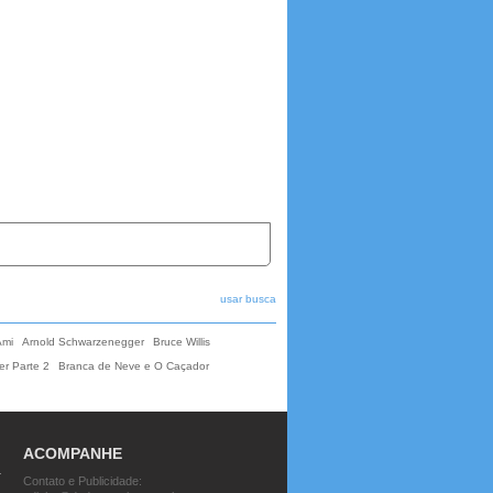
usar busca
Ami
Arnold Schwarzenegger
Bruce Willis
r Parte 2
Branca de Neve e O Caçador
ACOMPANHE
Contato e Publicidade: