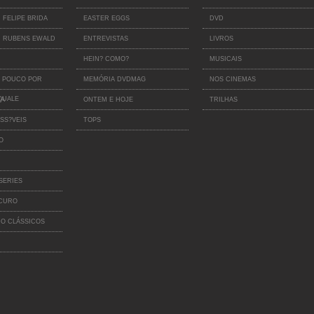
 FELIPE BRIDA
EASTER EGGS
DVD
 RUBENS EWALD
ENTREVISTAS
LIVROS
HEIN? COMO?
MUSICAIS
 POUCO POR
MEMÓRIA DVDMAG
NOS CINEMAS
QUALE
IA
ONTEM E HOJE
TRILHAS
SS?VEIS
TOPS
O
SERIES
SCURO
O CLÁSSICOS