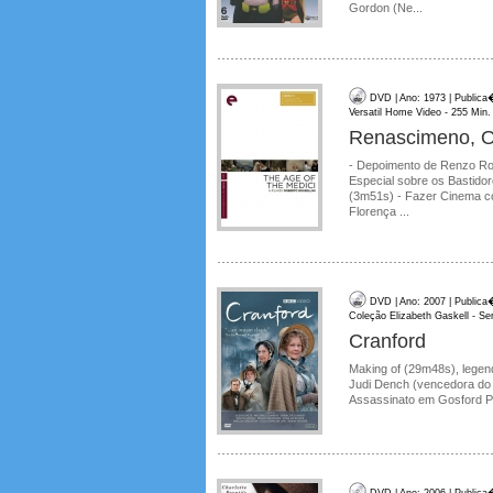
Gordon (Ne...
DVD | Ano: 1973 | Publica
Versatil Home Video - 255 Min. 
Renascimeno, O 
- Depoimento de Renzo Ross
Especial sobre os Bastido
(3m51s) - Fazer Cinema co
Florença ...
DVD | Ano: 2007 | Publica
Coleção Elizabeth Gaskell - Se
Cranford
Making of (29m48s), legen
Judi Dench (vencedora do
Assassinato em Gosford Pa
DVD | Ano: 2006 | Publica