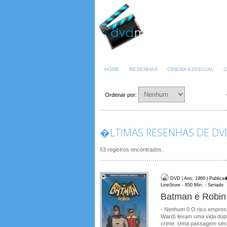
HOME
RESENHAS
CINEMA ESPECIAL
C
Ordenar por:
�LTIMAS RESENHAS DE DVD
53 registros encontrados.
DVD | Ano: 1966 | Publica
LineStore - 850 Min. - Seriado
Batman e Robin
- Nenhum 0 O rico empres
Ward) levam uma vida dupl
crime. Uma passagem secr