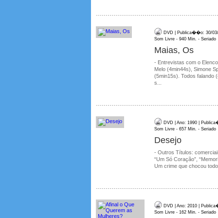
DVD | Publica��o: 30/03/2
Som Livre - 940 Min. - Seriado
Maias, Os
- Entrevistas com o Elenco
Melo (4min44s), Simone S
(5min15s). Todos falando 
s...
DVD | Ano: 1990 | Publica
Som Livre - 657 Min. - Seriado
Desejo
- Outros Títulos: comerci
“Um Só Coração”, “Memoria
Um crime que chocou todo 
DVD | Ano: 2010 | Publica
Som Livre - 162 Min. - Seriado