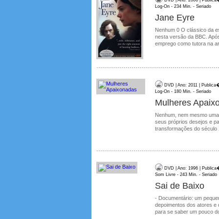
Log-On - 234 Min. - Seriado
Jane Eyre
Nenhum 0 O clássico da es
nesta versão da BBC. Apó
emprego como tutora na ari
DVD | Ano: 2011 | Publica
Log-On - 180 Min. - Seriado
Mulheres Apaix
Nenhum, nem mesmo uma sel
seus próprios desejos e p
transformações do século 
DVD | Ano: 1996 | Publica
Som Livre - 243 Min. - Seriado
Sai de Baixo
- Documentário: um peque
depoimentos dos atores e di
para se saber um pouco dos