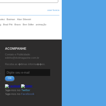
usar busca
alez
Batman
Alan Silvestri
o
Brad Pitt
Bravo
Ben Stiller
animação
ACOMPANHE
Contato e Publicidade:
edinho@dvdmagazine.com.br
Receba as �ltimas informa��es.
OK