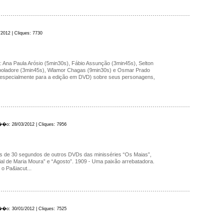
012 | Cliques: 7730
: Ana Paula Arósio (5min30s), Fábio Assunção (3min45s), Selton
poladore (3min45s), Wlamor Chagas (9min30s) e Osmar Prado
(especialmente para a edição em DVD) sobre seus personagens,
��o: 28/03/2012 | Cliques: 7956
ais de 30 segundos de outros DVDs das minisséries “Os Maias”,
l de Maria Moura” e “Agosto”. 1909 - Uma paixão arrebatadora.
o Pa&iacut...
��o: 30/01/2012 | Cliques: 7525