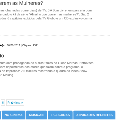
uerem as Mulheres?
nas chamadas comerciais) de TV. 0 A Som Livre, em parceria com
rcado o kit da série "Afinal, o que querem as mulheres?". São 2
 dos 6 capítulos exibidos pela TV Globo e um CD exclusivo com a
��o: 30/01/2012 | Cliques: 7521
do
uto com propaganda de outros títulos da Globo Marcas. Entrevista
com depoimentos dos atores que falam sobre o programa, o
iva de Imprensa: 2,5 minutos mostrando o quadro do Video Show
r. Making...
6
Pr�xima »
NO CINEMA
MUSICAIS
+ CLICADAS
ATIVIDADES RECENTES