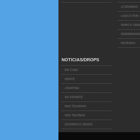
LITERANDO
LOUCO POR 
RARO E OB
REBOBINAND
REVENDO
NOTICIAS/DROPS
EM CASA
GENTE
JOGATINA
NA ESTANTE
NAS TELINHAS
NAS TELONAS
OUVINDO E VENDO