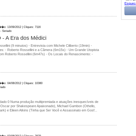
Esquec
��o: 13/09/2012 | Cliques: 7116
- Seriado
- A Era dos Médici
ellini (9 minutos) - Entrevista com Michele Ciliberto (19min) -
res: - Roberto Rossellini e a Câmera (6m15s) - Um Grande Utopista
m Roberto Rossellini (6m47s) - Os Locais do Renascimento: -
��o: 04/08/2012 | Cliques: 10380
riado
dado 0 Numa produção multipremiada e atuações inesquecíveis de
 Oscar por Shakespeare Apaixonado), Michael Gambon (Othello,
rk) e Eileen Atkins (Tinha que Ser Você e Assassinato em Gosf...
��o: 02/08/2012 | Cliques: 7679