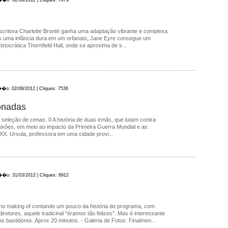
critora Charlotte Brontë ganha uma adaptação vibrante e complexa
s uma infância dura em um orfanato, Jane Eyre consegue um
stocrática Thornfield Hall, onde se aproxima de s...
��o: 02/08/2012 | Cliques: 7536
onadas
eção de cenas. 0 A história de duas irmãs, que lutam contra
aixões, em meio ao impacto da Primeira Guerra Mundial e as
XX. Ursula, professora em uma cidade provi...
��o: 31/03/2012 | Cliques: 8912
no making of contando um pouco da história do programa, com
retores, aquele tradicinal "éramos tão felizes". Mas é interessante
 bastidores. Aprox 20 minutos. - Galeria de Fotos: Finalmen...