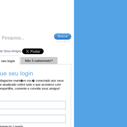
Buscar
>>Avan�ada
de Seus Amigos
Não é cadastrado?
 seu login
tue seu login
agazine mant�m voc� conectado aos seus
e atualizado sobre tudo o que acontece com
ompartilhe, comente e convide seus amigos!
manecer Logado