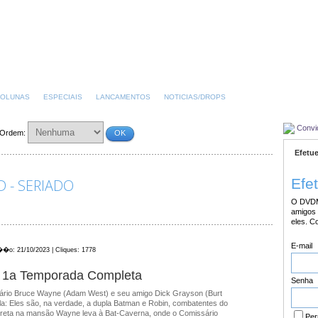
OLUNAS
ESPECIAIS
LANCAMENTOS
NOTICIAS/DROPS
Convi
Ordem:
OK
Efetue
Efe
 - SERIADO
O DVDM
amigos 
eles. C
E-mail
��o: 21/10/2023 | Cliques: 1778
 1a Temporada Completa
Senha
ário Bruce Wayne (Adam West) e seu amigo Dick Grayson (Burt
a: Eles são, na verdade, a dupla Batman e Robin, combatentes do
eta na mansão Wayne leva à Bat-Caverna, onde o Comissário
Per