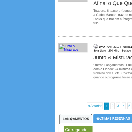
Afinal o Que Q
Teasers: 6 teasers (peque
a Globo Marcas, traz ao me
DVDs que trazem a íntegra
trilh...
DVD | Ano: 2010 | Publica
Som Livre - 270 Min. - Seriado
Junto & Mistura
Outros Lançamentos: 1 min
com o Elenco: 24 minutos 
trabalho deles, etc. Colet
quando o programa foi ao a
« Anterior
2
3
4
5
1
�LTIMAS RESENHAS
LAN�AMENTOS
Carregando...