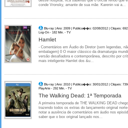
desse hospital, fica sabendo que o oficial ferido que
conde Vronsky, amante de sua mãe. Karenin vai a...
Blu-ray | Ano: 2009 | Publica��o: 02/08/2012 | Cliques: 692
Log-On - 182 Min. - TV
Hamlet
- Comentários em Áudio do Diretor (sem legendas, nã
embalagem) 0 O maior clássico da dramaturgia mundi
versão desafiadora e contemporânea, descrito por crí
mais inteligente Hamlet dos &u...
Blu-ray | Ano: 2010 | Publica��o: 30/01/2012 | Cliques: 739
PlayArte - 292 Min. - TV
The Walking Dead: 1ª Temporada
A primeira temporada de THE WALKING DEAD chegou 
trazendo todos os extras do lançamento original nort
notar a ausência de comentários em áudio nos episód
saber que o box original lançado nos...