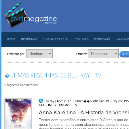
HOME
RESENHAS
CINEMA ESPECIAL
COLUNAS
ESPECIAIS
LANCAM
Ordenar por:
Ordem:
OK
�LTIMAS RESENHAS DE BLU-RAY - TV
6 registros encontrados.
Blu-ray | Ano: 2017 | Publica��o: 08/06/2019 | Cliques: 19
CPC-UMES - 132 Min. - TV
Anna Karenina - A Historia de Vrons
Textos com biografias e entrevistas 0 Corria o ano de
russo funciona numa semi-abandonada aldeia chinesa