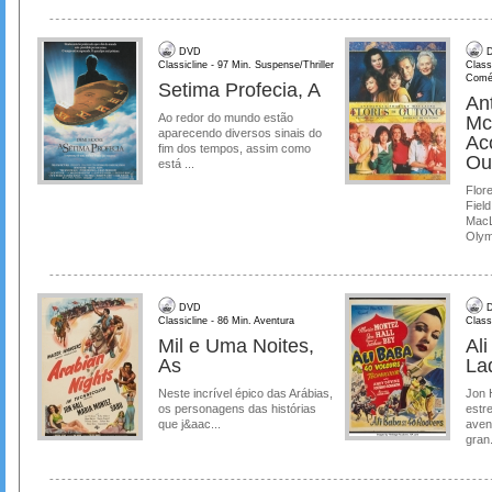
DVD
D
Classicline - 97 Min. Suspense/Thriller
Class
Comé
Setima Profecia, A
Ant
Ao redor do mundo estão
Mc
aparecendo diversos sinais do
Ac
fim dos tempos, assim como
Ou
está ...
Flore
Field
MacL
Olymp
DVD
D
Classicline - 86 Min. Aventura
Class
Mil e Uma Noites,
Al
As
La
Neste incrível épico das Arábias,
Jon 
os personagens das histórias
estre
que j&aac...
aven
gran.