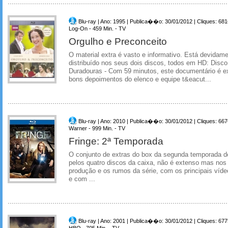
Blu-ray | Ano: 1995 | Publica��o: 30/01/2012 | Cliques: 681
Log-On - 459 Min. - TV
Orgulho e Preconceito
O material extra é vasto e informativo. Está devida
distribuído nos seus dois discos, todos em HD: Disc
Duradouras - Com 59 minutos, este documentário é e
bons depoimentos do elenco e equipe t&eacut...
Blu-ray | Ano: 2010 | Publica��o: 30/01/2012 | Cliques: 667
Warner - 999 Min. - TV
Fringe: 2ª Temporada
O conjunto de extras do box da segunda temporada d
pelos quatro discos da caixa, não é extenso mas n
produção e os rumos da série, com os principais víde
e com ...
Blu-ray | Ano: 2001 | Publica��o: 30/01/2012 | Cliques: 677
HBO - 705 Min. - TV