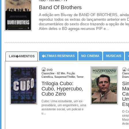
Band Of Brothers
A edição em Blu-ray de BAND OF BROTHERS, ainda in
reproduz todos os extras do lançamento anterior em
documentários do sexto disco trazendo a opção de l
Além deles o BD agrega recursos PIP e...
�LTIMAS RESENHAS
NO CINEMA
MUSICAIS
LAN�AMENTOS
DVD
D
Classicline - 92 Min. Ficção
Class
Cientifica, Suspense/Thriller, Terror
Dram
Trilogia Cubo:
Si
Cubo, Hypercubo,
Ma
Cubo Zero
Ca
Um
Cubo: Uma estudante, um ex-
Es
presidiário, um engenheiro, uma
assistente social, um policial e
O Ca
u...
sinis
Mass
Ardea