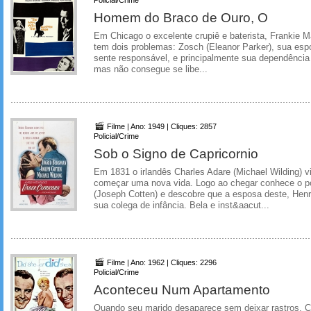
Policial/Crime
Homem do Braco de Ouro, O
Em Chicago o excelente crupiê e baterista, Frankie M
tem dois problemas: Zosch (Eleanor Parker), sua esp
sente responsável, e principalmente sua dependência 
mas não consegue se libe...
Filme | Ano: 1949 | Cliques: 2857
Policial/Crime
Sob o Signo de Capricornio
Em 1831 o irlandês Charles Adare (Michael Wilding) vi
começar uma nova vida. Logo ao chegar conhece o 
(Joseph Cotten) e descobre que a esposa deste, Henrie
sua colega de infância. Bela e inst&aacut...
Filme | Ano: 1962 | Cliques: 2296
Policial/Crime
Aconteceu Num Apartamento
Quando seu marido desaparece sem deixar rastros, C