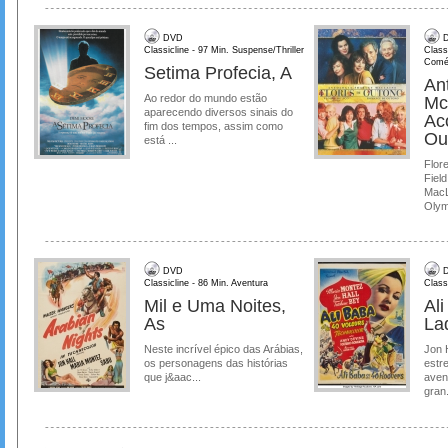
DVD
D
Classicline - 97 Min. Suspense/Thriller
Class
Comé
Setima Profecia, A
Ant
Ao redor do mundo estão
Mc
aparecendo diversos sinais do
Ac
fim dos tempos, assim como
Ou
está ...
Flore
Field
MacL
Olymp
DVD
D
Classicline - 86 Min. Aventura
Class
Mil e Uma Noites,
Al
As
La
Neste incrível épico das Arábias,
Jon 
os personagens das histórias
estre
que j&aac...
aven
gran.