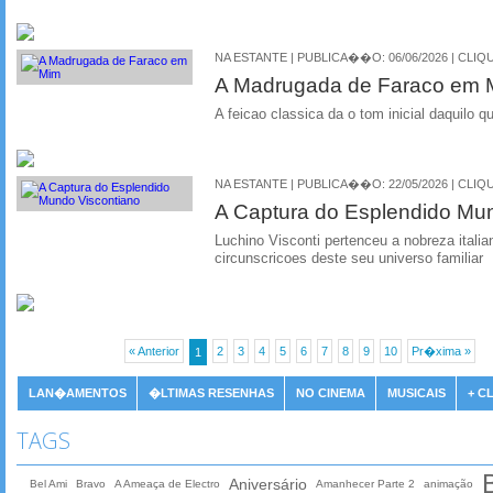
NA ESTANTE | PUBLICA��O: 06/06/2026 | CLIQU
A Madrugada de Faraco em 
A feicao classica da o tom inicial daquilo q
NA ESTANTE | PUBLICA��O: 22/05/2026 | CLIQU
A Captura do Esplendido Mu
Luchino Visconti pertenceu a nobreza ital
circunscricoes deste seu universo familiar
« Anterior
2
3
4
5
6
7
8
9
10
Pr�xima »
1
LAN�AMENTOS
�LTIMAS RESENHAS
NO CINEMA
MUSICAIS
+ C
TAGS
Aniversário
Bel Ami
Bravo
A Ameaça de Electro
Amanhecer Parte 2
animação