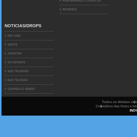
REBOBINANDO CLÁSSICOS
REVENDO
NOTICIAS/DROPS
EM CASA
GENTE
JOGATINA
NA ESTANTE
NAS TELINHAS
NAS TELONAS
OUVINDO E VENDO
Todos os direitos s
Cr�editos das fotos e ima
INO