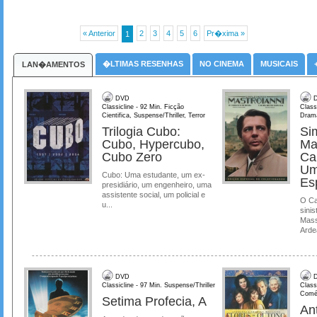
« Anterior
2
3
4
5
6
Pr�xima »
1
�LTIMAS RESENHAS
NO CINEMA
MUSICAIS
LAN�AMENTOS
DVD
D
Classicline - 92 Min. Ficção
Class
Cientifica, Suspense/Thriller, Terror
Dram
Trilogia Cubo:
Si
Cubo, Hypercubo,
Ma
Cubo Zero
Ca
Um
Cubo: Uma estudante, um ex-
Es
presidiário, um engenheiro, uma
assistente social, um policial e
O Ca
u...
sinis
Mass
Ardea
DVD
D
Classicline - 97 Min. Suspense/Thriller
Class
Comé
Setima Profecia, A
Ant