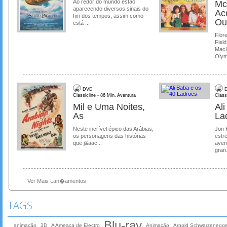
Ao redor do mundo estão
Mc
aparecendo diversos sinais do
Ac
fim dos tempos, assim como
Ou
está ...
Flore
Field
MacL
Olymp
DVD
D
Classicline - 86 Min. Aventura
Class
Mil e Uma Noites,
Al
As
La
Neste incrível épico das Arábias,
Jon 
os personagens das histórias
estre
que j&aac...
aven
gran.
Ver Mais Lan�amentos
TAGS
Blu-ray
animação
3D
A Ameaça de Electro
Animação
Arnold Schwarzenegge