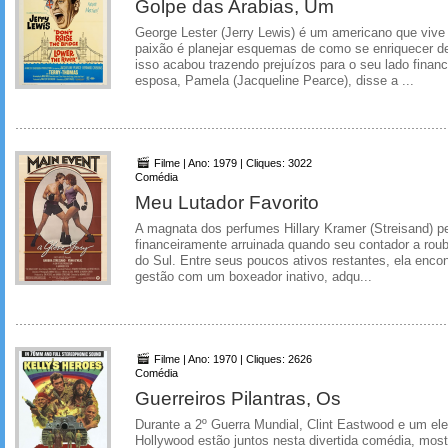
Golpe das Arabias, Um
George Lester (Jerry Lewis) é um americano que viv
paixão é planejar esquemas de como se enriquecer d
isso acabou trazendo prejuízos para o seu lado financ
esposa, Pamela (Jacqueline Pearce), disse a ...
Filme | Ano: 1979 | Cliques: 3022
Comédia
Meu Lutador Favorito
A magnata dos perfumes Hillary Kramer (Streisand) p
financeiramente arruinada quando seu contador a rou
do Sul. Entre seus poucos ativos restantes, ela enco
gestão com um boxeador inativo, adqu...
Filme | Ano: 1970 | Cliques: 2626
Comédia
Guerreiros Pilantras, Os
Durante a 2º Guerra Mundial, Clint Eastwood e um el
Hollywood estão juntos nesta divertida comédia, mos