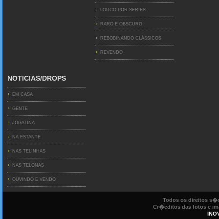
LOUCO POR SERIES
RARO E OBSCURO
REBOBINANDO CLÁSSICOS
REVENDO
NOTICIAS/DROPS
EM CASA
GENTE
JOGATINA
NA ESTANTE
NAS TELINHAS
NAS TELONAS
OUVINDO E VENDO
Todos os direitos s
Cr�editos das fotos e ima
INO