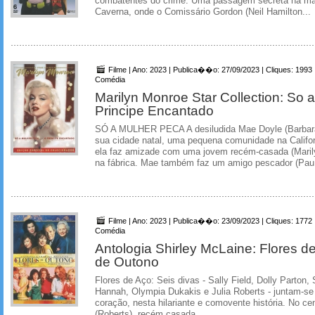
combatentes do crime. Uma passagem secreta na ma
Caverna, onde o Comissário Gordon (Neil Hamilton...
Filme | Ano: 2023 | Publica��o: 27/09/2023 | Cliques: 1993
Comédia
Marilyn Monroe Star Collection: So 
Principe Encantado
SÓ A MULHER PECA A desiludida Mae Doyle (Barbara
sua cidade natal, uma pequena comunidade na Califo
ela faz amizade com uma jovem recém-casada (Maril
na fábrica. Mae também faz um amigo pescador (Pau.
Filme | Ano: 2023 | Publica��o: 23/09/2023 | Cliques: 1772
Comédia
Antologia Shirley McLaine: Flores 
de Outono
Flores de Aço: Seis divas - Sally Field, Dolly Parton,
Hannah, Olympia Dukakis e Julia Roberts - juntam-s
coração, nesta hilariante e comovente história. No ce
(Roberts), recém casada...