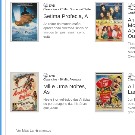
DVD
D
Classicline - 97 Min. Suspense/Thriller
Class
Comé
Setima Profecia, A
Ant
Ao redor do mundo estão
Mc
aparecendo diversos sinais do
Ac
fim dos tempos, assim como
Ou
está ...
Flore
Field
MacL
Olymp
DVD
D
Classicline - 86 Min. Aventura
Class
Mil e Uma Noites,
Al
As
La
Neste incrível épico das Arábias,
Jon 
os personagens das histórias
estre
que j&aac...
aven
gran.
Ver Mais Lan�amentos