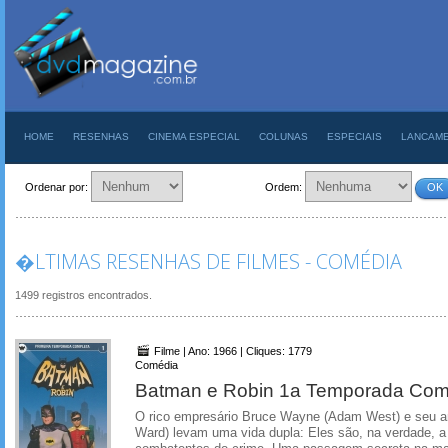
HOME
RESENHAS
CINEMA ESPECIAL
COLUNAS
ESPECIAIS
LANCAM
Ordenar por:
Ordem:
OK
�LTIMAS RESENHAS DE FILMES - COMÉDIA
1499 registros encontrados.
Filme | Ano: 1966 | Cliques: 1779
Comédia
Batman e Robin 1a Temporada Com
O rico empresário Bruce Wayne (Adam West) e seu a
Ward) levam uma vida dupla: Eles são, na verdade, a