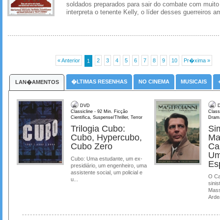
soldados preparados para sair do combate com muito
interpreta o tenente Kelly, o líder desses guerreiros a
« Anterior
2
3
4
5
6
7
8
9
10
Pr�xima »
1
�LTIMAS RESENHAS
NO CINEMA
MUSICAIS
LAN�AMENTOS
DVD
D
Classicline - 92 Min. Ficção
Class
Cientifica, Suspense/Thriller, Terror
Dram
Trilogia Cubo:
Si
Cubo, Hypercubo,
Ma
Cubo Zero
Ca
Um
Cubo: Uma estudante, um ex-
Es
presidiário, um engenheiro, uma
assistente social, um policial e
O Ca
u...
sinis
Mass
Ardea