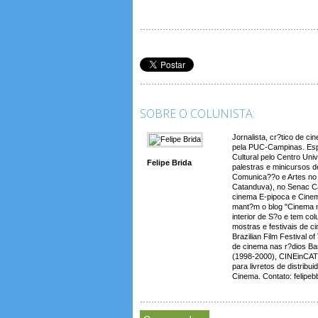
SOBRE O COLUNISTA:
Jornalista, cr?tico de c
pela PUC-Campinas. Espe
Cultural pelo Centro Uni
Felipe Brida
palestras e minicursos d
Comunica??o e Artes no 
Catanduva), no Senac Ca
cinema E-pipoca e Cinem
mant?m o blog "Cinema 
interior de S?o e tem co
mostras e festivais de ci
Brazilian Film Festival 
de cinema nas r?dios Ba
(1998-2000), CINEinCAT
para livretos de distri
Cinema. Contato: felipe