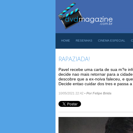
HOME
RESENHAS
CINEMA ESPECIAL
C
RAPAZIADA!
Pavel recebe uma carta de sua m?e inf
decide nao mais retornar para a cidad
descobre que a ex-noiva faleceu, e que 
Decide entao cuidar dos tres e passa a 
10/05/2021 22:42
•
Por Felipe Brida