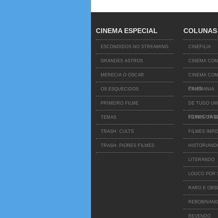
CINEMA ESPECIAL
COLUNAS
ESCONDIDOS NO STREAMING
CINEFILIA
GRANDES ASTROS
CINEMA COM
MERECIA O OSCAR
CINEMA COM
FILHO
OS ESQUECIDOS
CINEMANIA
PRIMEIRO FILME
DE TUDO UM
EDINHO PAS
TEMAS
FILMES DA B
TRASH: CULTS
FILMES IMPO
TRASH: PIORES FILMES
HISTORIAND
LITERANDO
LOUCO POR 
RARO E OB
REBOBINAND
REVENDO