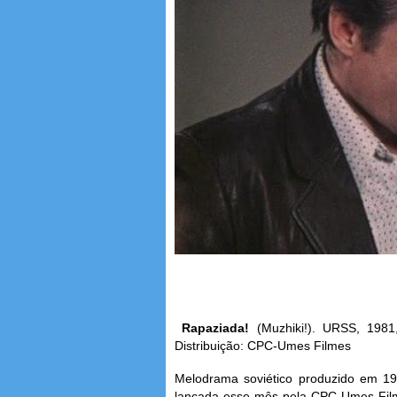
Rapaziada!
(Muzhiki!). URSS, 1981,
Distribuição: CPC-Umes Filmes
Melodrama soviético produzido em 198
lançada esse mês pela CPC-Umes Film