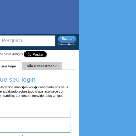
Buscar
>>Avan�ada
de Seus Amigos
Não é cadastrado?
 seu login
tue seu login
agazine mant�m voc� conectado aos seus
e atualizado sobre tudo o que acontece com
ompartilhe, comente e convide seus amigos!