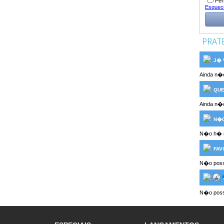
Per
Esquec
PRAT
J� V
Ainda n�o
QUE
Ainda n�o
N�O
N�o h� n
FAV
N�o possu
N�o poss