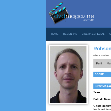
HOME
RESENHAS
CINEMA ESPECIAL
C
Robson
robson.candeo
Perfil
Mur
SOBRE
INFORMA�
Sexo:
Data de Nasc
Gosto de fil
Nenhum intere