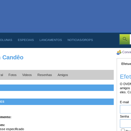
OLUNAS
ESPECIAIS
LANCAMENTOS
NOTICIAS/DROPS
Convi
 Candêo
Efetue
al
Fotos
Videos
Resenhas
Amigos
Efe
O DVDM
amigos 
eles. C
�ES
E-mail
Senha
imento:
mes:
sse especificado