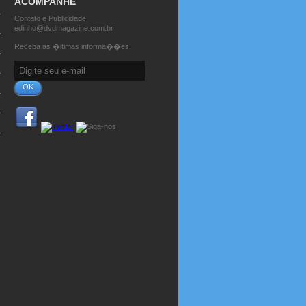
ACOMPANHE
Contato e Publicidade:
edinho@dvdmagazine.com.br
Receba as �ltimas informa��es.
OK