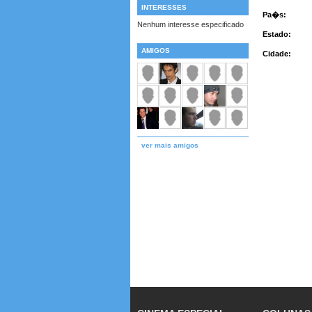
INTERESSES
Pa�s:
Nenhum interesse especificado
Estado:
AMIGOS
Cidade:
ver mais amigos