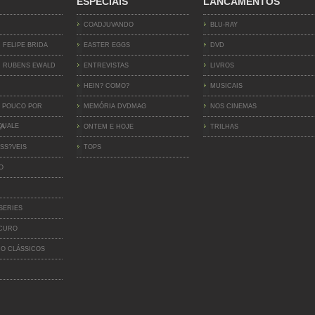
ESPECIAIS
LANCAMENTOS
COADJUVANDO
BLU-RAY
 FELIPE BRIDA
EASTER EGGS
DVD
 RUBENS EWALD
ENTREVISTAS
LIVROS
HEIN? COMO?
MUSICAIS
 POUCO POR
MEMÓRIA DVDMAG
NOS CINEMAS
QUALE
IA
ONTEM E HOJE
TRILHAS
SS?VEIS
TOPS
O
SERIES
SCURO
O CLÁSSICOS