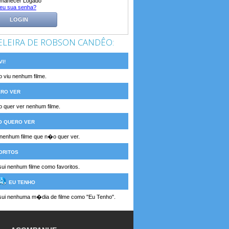
manecer Logado
eu sua senha?
LOGIN
ELEIRA DE ROBSON CANDÊO:
I!
 viu nenhum filme.
RO VER
 quer ver nenhum filme.
 QUERO VER
enhum filme que n�o quer ver.
ORITOS
i nenhum filme como favoritos.
EU TENHO
ui nenhuma m�dia de filme como "Eu Tenho".