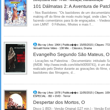
101 Dálmatas 2: A Aventura de Pat
- Nos Bastidores: "Os bastidores de um documentário
making off do filme de modo muito legal, onde cães "
fazendo comentários para lá de engraçados. - Viedeo
com LMNT 0 Filhotes, filhotes e mais f...
Blu-ray | Ano: 1964 | Publica��o: 15/05/2015 | Cliques: 772
Versatil Home Video - 138 Min. - Clássico, Drama
Evangelho Segundo São Mateus, O
- Locações na Palestina: - Documentário: intitulado So
(IMDB: http://www.imdb.com/title/tt0059741), é um do
realizado pelo Diretor durante as gravações do filme,
bastidores das filmagens, d...
Blu-ray | Ano: 1978 | Publica��o: 11/05/2015 | Cliques: 100
ESPECIAL - BD + DVD - Terror
Despertar dos Mortos, O
Disco 1 (BD) - Versão Original (127 min.) - Versão Es