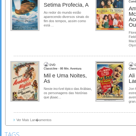
Comé
Setima Profecia, A
Ant
Ao redor do mundo estão
Mc
aparecendo diversos sinais do
Ac
fim dos tempos, assim como
Ou
está ...
Flore
Field
MacL
Olymp
DVD
D
Classicline - 86 Min. Aventura
Class
Mil e Uma Noites,
Al
As
La
Neste incrível épico das Arábias,
Jon 
os personagens das histórias
estre
que j&aac...
aven
gran.
Ver Mais Lan�amentos
TAGS