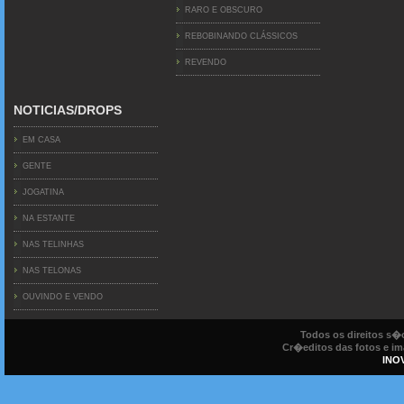
RARO E OBSCURO
REBOBINANDO CLÁSSICOS
REVENDO
NOTICIAS/DROPS
EM CASA
GENTE
JOGATINA
NA ESTANTE
NAS TELINHAS
NAS TELONAS
OUVINDO E VENDO
Todos os direitos s
Cr�editos das fotos e ima
INO