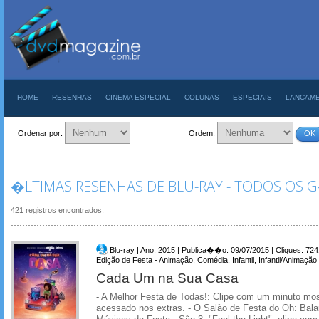
HOME
RESENHAS
CINEMA ESPECIAL
COLUNAS
ESPECIAIS
LANCAM
Ordenar por:
Ordem:
OK
�LTIMAS RESENHAS DE BLU-RAY - TODOS OS
421 registros encontrados.
Blu-ray | Ano: 2015 | Publica��o: 09/07/2015 | Cliques: 724
Edição de Festa - Animação, Comédia, Infantil, Infantil/Animação
Cada Um na Sua Casa
- A Melhor Festa de Todas!: Clipe com um minuto mo
acessado nos extras. - O Salão de Festa do Oh: Bal