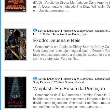
(DVD) - Versão do Diretor Montada por Dario Argento (
min.): Documentário intitulado The Dead Will Walk (O
um clássico presente n...
Blu-ray | Ano: 2014 | Publica��o: 29/04/2015 | Cliques: 841
Fox - 150 Min. - Ação, Aventura, Drama, Épico
Êxodo: Deuses e Reis
- Comentários em Áudio de Ridley Scott e Jeffrey Ca
Uma pena que na estejam legendadas, o Diretor e Rot
fatos interessantes sobre a produção, apesar de ser m
com o coroteirista. Para os f&...
Blu-ray | Ano: 2014 | Publica��o: 27/04/2015 | Cliques: 618
Sony Pictures - 107 Min. - Drama, Musical
Whiplash: Em Busca da Perfeição
- Comentários de J. K Simmons e Damien Chazelle: 
bastidores, trata-se de uma conversa informal e bem 
devidamente legendada. Vale assistir ao filme uma 
comentários de fundo, principalmente para os ...