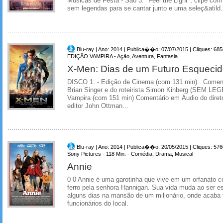
Músicas de Festa - São 3: "Feel the Light", clipe co
sem legendas para se cantar junto e uma seleç&atild.
Blu-ray | Ano: 2014 | Publica��o: 07/07/2015 | Cliques: 685
EDIÇÂO VAMPIRA - Ação, Aventura, Fantasia
X-Men: Dias de um Futuro Esqueci
DISCO 1: - Edição de Cinema (com 131 min): Comentá
Brian Singer e do roteirista Simon Kinberg (SEM LE
Vampira (com 151 min) Comentário em Áudio do direto
editor John Ottman...
Blu-ray | Ano: 2014 | Publica��o: 20/05/2015 | Cliques: 576
Sony Pictures - 118 Min. - Comédia, Drama, Musical
Annie
0 0 Annie é uma garotinha que vive em um orfanato
ferro pela senhora Hannigan. Sua vida muda ao ser e
alguns dias na mansão de um milionário, onde acab
funcionários do local.