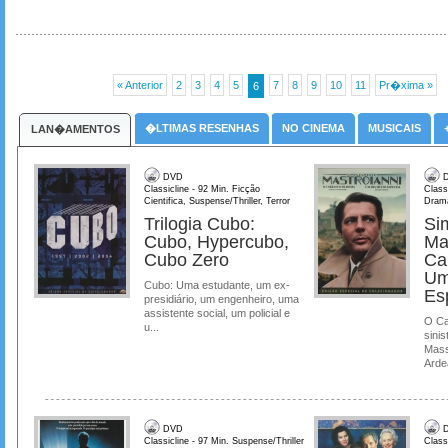
« Anterior
2
3
4
5
7
8
9
10
11
Pr�xima »
6
�LTIMAS RESENHAS
NO CINEMA
MUSICAIS
LAN�AMENTOS
DVD
D
Classicline - 92 Min. Ficção
Class
Cientifica, Suspense/Thriller, Terror
Dram
Trilogia Cubo:
Si
Cubo, Hypercubo,
Ma
Cubo Zero
Ca
Um
Cubo: Uma estudante, um ex-
Es
presidiário, um engenheiro, uma
assistente social, um policial e
O Ca
u...
sinis
Mass
Ardea
DVD
D
Classicline - 97 Min. Suspense/Thriller
Class