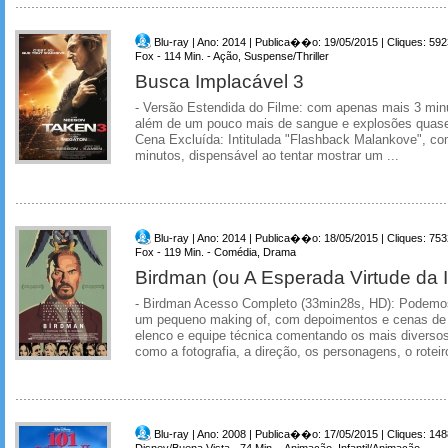
Blu-ray | Ano: 2014 | Publica��o: 19/05/2015 | Cliques: 592
Fox - 114 Min. - Ação, Suspense/Thriller
Busca Implacável 3
- Versão Estendida do Filme: com apenas mais 3 min
além de um pouco mais de sangue e explosões quase 
Cena Excluída: Intitulada "Flashback Malankove", c
minutos, dispensável ao tentar mostrar um ...
Blu-ray | Ano: 2014 | Publica��o: 18/05/2015 | Cliques: 753
Fox - 119 Min. - Comédia, Drama
Birdman (ou A Esperada Virtude da 
- Birdman Acesso Completo (33min28s, HD): Podemo
um pequeno making of, com depoimentos e cenas de 
elenco e equipe técnica comentando os mais diversos 
como a fotografia, a direção, os personagens, o roteiro
Blu-ray | Ano: 2008 | Publica��o: 17/05/2015 | Cliques: 14
Disney/Buena Vista - 74 Min. - Animação, Infantil/Animação