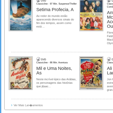
DVD
D
Classicline - 97 Min. Suspense/Thriller
Class
Comé
Setima Profecia, A
Ant
Ao redor do mundo estão
Mc
aparecendo diversos sinais do
Ac
fim dos tempos, assim como
Ou
está ...
Flore
Field
MacL
Olymp
DVD
D
Classicline - 86 Min. Aventura
Class
Mil e Uma Noites,
Al
As
La
Neste incrível épico das Arábias,
Jon 
os personagens das histórias
estre
que j&aac...
aven
gran.
Ver Mais Lan�amentos