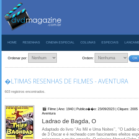
HOME
RESENHAS
CINEMA ESPECIAL
COLUNAS
ESPECIAIS
LANCAM
Ordenar por:
Ordem:
OK
�LTIMAS RESENHAS DE FILMES - AVENTURA
603 registros encontrados.
Filme | Ano: 1940 | Publica��o: 23/09/2023 | Cliques: 2005
Aventura
Ladrao de Bagda, O
Adaptado do livro ‘’As Mil e Uma Noites’’, ‘’O Ladrão 
de 3 Oscar e é recheado com fascinantes efeitos espe