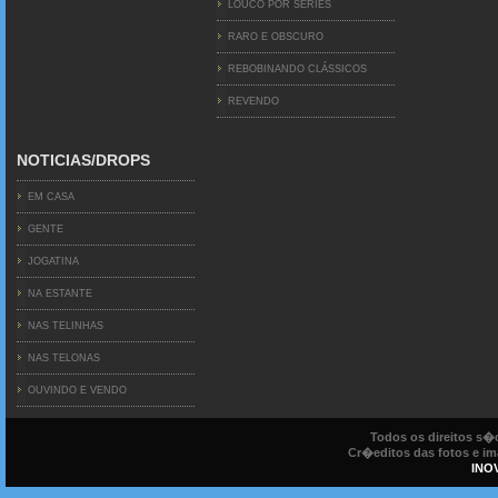
LOUCO POR SERIES
RARO E OBSCURO
REBOBINANDO CLÁSSICOS
REVENDO
NOTICIAS/DROPS
EM CASA
GENTE
JOGATINA
NA ESTANTE
NAS TELINHAS
NAS TELONAS
OUVINDO E VENDO
Todos os direitos s
Cr�editos das fotos e ima
INO