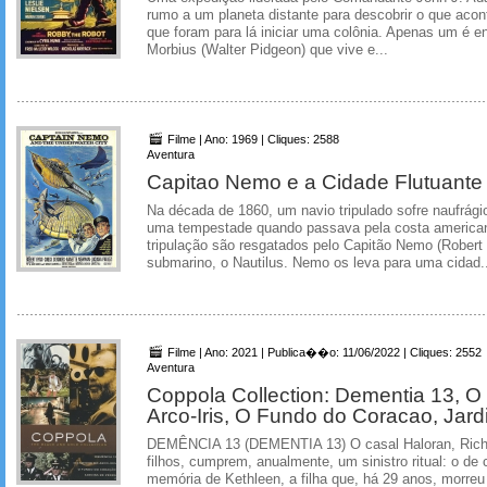
rumo a um planeta distante para descobrir o que acon
que foram para lá iniciar uma colônia. Apenas um é en
Morbius (Walter Pidgeon) que vive e...
Filme | Ano: 1969 | Cliques: 2588
Aventura
Capitao Nemo e a Cidade Flutuante
Na década de 1860, um navio tripulado sofre naufrág
uma tempestade quando passava pela costa american
tripulação são resgatados pelo Capitão Nemo (Rober
submarino, o Nautilus. Nemo os leva para uma cidad..
Filme | Ano: 2021 | Publica��o: 11/06/2022 | Cliques: 2552
Aventura
Coppola Collection: Dementia 13, 
Arco-Iris, O Fundo do Coracao, Jard
DEMÊNCIA 13 (DEMENTIA 13) O casal Haloran, Richa
filhos, cumprem, anualmente, um sinistro ritual: o de c
memória de Kethleen, a filha que, há 29 anos, morreu