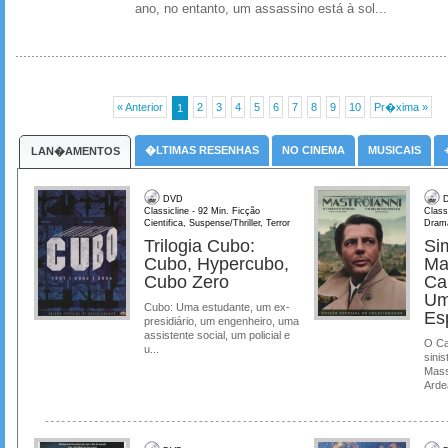
ano, no entanto, um assassino está à sol...
« Anterior
2
3
4
5
6
7
8
9
10
Pr�xima »
1
�LTIMAS RESENHAS
NO CINEMA
MUSICAIS
LAN�AMENTOS
DVD
D
Classicline - 92 Min. Ficção
Class
Cientifica, Suspense/Thriller, Terror
Dram
Trilogia Cubo:
Si
Cubo, Hypercubo,
Ma
Cubo Zero
Ca
Um
Cubo: Uma estudante, um ex-
Es
presidiário, um engenheiro, uma
assistente social, um policial e
O Ca
u...
sinis
Mass
Ardea