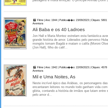
paisagens e muita emoção. O príncipe Ahmad (John Ju
Filme | Ano: 1944 | Publica��o: 23/09/2023 | Cliques: 5801
Aventura
Ali Baba e os 40 Ladroes
Jon Hall e Maria Montez estrelam esta fantástica a
grande história de amor. Liderados pelo perverso Hul
mongóis tomam Bagdá e matam o califa (Moroni Olsen
(Jon Hall), filho do calif...
Filme | Ano: 1942 | Publica��o: 22/09/2023 | Cliques: 4578
Aventura
Mil e Uma Noites, As
Neste incrível épico das Arábias, os personagens das 
encantaram leitores no mundo todo ganham vida com 
glória, contando a história de irmãos que lutam entre s
pelo amor d...