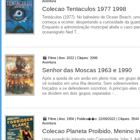
Aventura
Colecao Tentaculos 1977 1998
Tentáculos (1977): No balneário de Ocean Beach, uma
começa a ocorrer, despertando a curiosidade da guarda
Enquanto a administração municipal abafa o caso para
oceanógrafo Ned T...
Filme | Ano: 2022 | Cliques: 2096
Aventura
Senhor das Moscas 1963 e 1990
Após a queda de um avião em pleno mar, um grupo d
vê isolados em uma ilha deserta. Sem sobreviventes 
forçados a se defenderem sozinhos. A princípio ele
se dividem em dois grupos separados - ...
Filme | Ano: 1956 | Publica��o: 22/09/2022 | Cliques: 3544
Aventura
Colecao Planeta Proibido, Menino In
Uma expedição liderada pelo Comandante John J. Adam