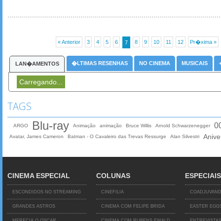
« Anterior
3
4
5
6
8
9
10
11
12
Pr�xima »
7
�LTIMAS RESENHAS
NO CINEMA
MUSICAIS
LAN�AMENTOS
Carregando...
TAGS
Blu-ray
0
ARGO
Animação
animação
Bruce Willis
Arnold Schwarzenegger
Anive
Avatar, James Cameron
Batman - O Cavaleiro das Trevas Ressurge
Alan Silvestri
CINEMA ESPECIAL
COLUNAS
ESPECIAIS
ESCONDIDOS NO STREAMING
CINEFILIA
COADJUVAN
GRANDES ASTROS
CINEMA COM FELIPE BRIDA
EASTER EGG
MERECIA O OSCAR
CINEMA COM RUBENS EWALD
ENTREVISTA