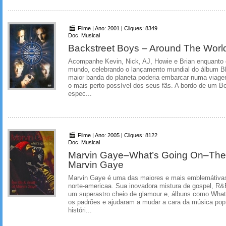
Filme | Ano: 2001 | Cliques: 8349
Doc. Musical
Backstreet Boys – Around The Worl
Acompanhe Kevin, Nick, AJ, Howie e Brian enquanto e
mundo, celebrando o lançamento mundial do álbum B
maior banda do planeta poderia embarcar numa viag
o mais perto possível dos seus fãs. A bordo de um B
espec...
Filme | Ano: 2005 | Cliques: 8122
Doc. Musical
Marvin Gaye–What’s Going On–The L
Marvin Gaye
Marvin Gaye é uma das maiores e mais emblemátivas
norte-americaa. Sua inovadora mistura de gospel, R&
um superastro cheio de glamour e, álbuns como What
os padrões e ajudaram a mudar a cara da música po
históri...