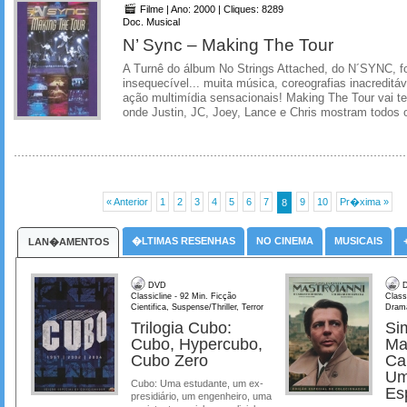
Filme | Ano: 2000 | Cliques: 8289
Doc. Musical
N’ Sync – Making The Tour
A Turnê do álbum No Strings Attached, do N´SYNC, f
insequecível... muita música, coreografias inacreditáv
ação multimídia sensacionais! Making The Tour vai te
onde Justin, JC, Joey, Lance e Chris mostram todos o
« Anterior
1
2
3
4
5
6
7
9
10
Pr�xima »
8
�LTIMAS RESENHAS
NO CINEMA
MUSICAIS
LAN�AMENTOS
DVD
D
Classicline - 92 Min. Ficção
Class
Cientifica, Suspense/Thriller, Terror
Dram
Trilogia Cubo:
Si
Cubo, Hypercubo,
Ma
Cubo Zero
Ca
Um
Cubo: Uma estudante, um ex-
Es
presidiário, um engenheiro, uma