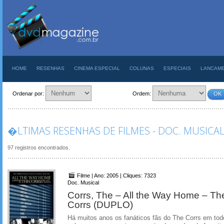
HOME
RESENHAS
CINEMA ESPECIAL
COLUNAS
ESPECIAIS
LANCAM
Ordenar por:
Ordem:
OK
�LTIMAS RESENHAS DE FILMES - DOC. MUSICA
97 registros encontrados.
Filme | Ano: 2005 | Cliques: 7323
Doc. Musical
Corrs, The – All the Way Home – The
Corrs (DUPLO)
Há muitos anos os fanáticos fãs do The Corrs em to