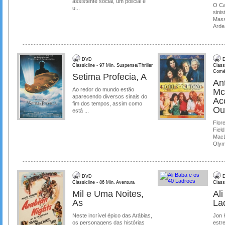
assistente social, um policial e
O Ca
u...
sinis
Mass
Ardea
DVD
D
Classicline - 97 Min. Suspense/Thriller
Class
Comé
Setima Profecia, A
Ant
Ao redor do mundo estão
Mc
aparecendo diversos sinais do
Ac
fim dos tempos, assim como
Ou
está ...
Flore
Field
MacL
Olymp
DVD
D
Classicline - 86 Min. Aventura
Class
Mil e Uma Noites,
Al
As
La
Neste incrível épico das Arábias,
Jon 
os personagens das histórias
estre