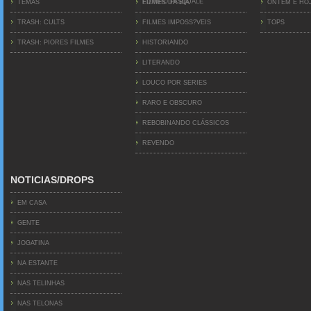
EDINHO PASQUALE
TEMAS
FILMES DA BIA
ONTEM E HO
TRASH: CULTS
FILMES IMPOSS?VEIS
TOPS
TRASH: PIORES FILMES
HISTORIANDO
LITERANDO
LOUCO POR SERIES
RARO E OBSCURO
REBOBINANDO CLÁSSICOS
REVENDO
NOTICIAS/DROPS
EM CASA
GENTE
JOGATINA
NA ESTANTE
NAS TELINHAS
NAS TELONAS