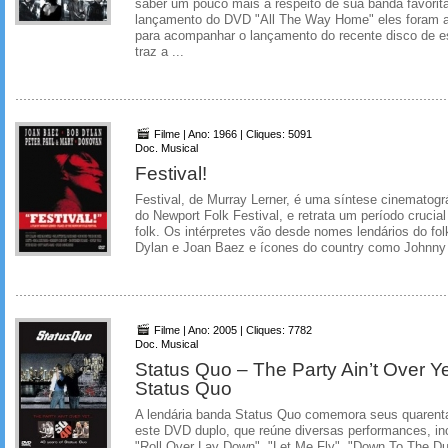
saber um pouco mais a respeito de sua banda favorit
lançamento do DVD "All The Way Home" eles foram a
para acompanhar o lançamento do recente disco de 
traz a ...
Filme | Ano: 1966 | Cliques: 5091
Doc. Musical
Festival!
Festival, de Murray Lerner, é uma síntese cinematogr
do Newport Folk Festival, e retrata um período cruci
folk. Os intérpretes vão desde nomes lendários do f
Dylan e Joan Baez e ícones do country como Johnny 
Filme | Ano: 2005 | Cliques: 7782
Doc. Musical
Status Quo – The Party Ain’t Over Ye
Status Quo
A lendária banda Status Quo comemora seus quarent
este DVD duplo, que reúne diversas performances, i
"Roll Over Lay Down", "Let Me Fly", "Down To The Du