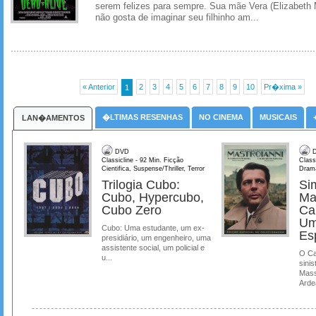
serem felizes para sempre. Sua mãe Vera (Elizabeth
não gosta de imaginar seu filhinho am...
« Anterior
2
3
4
5
6
7
8
9
10
Pr�xima »
1
�LTIMAS RESENHAS
NO CINEMA
MUSICAIS
LAN�AMENTOS
DVD
D
Classicline - 92 Min. Ficção
Class
Cientifica, Suspense/Thriller, Terror
Dram
Trilogia Cubo:
Si
Cubo, Hypercubo,
Ma
Cubo Zero
Ca
Um
Cubo: Uma estudante, um ex-
Es
presidiário, um engenheiro, uma
assistente social, um policial e
O Ca
u...
sinis
Mass
Ardea