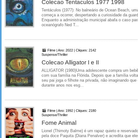
Colecao Tentaculos 1977 1998
Tentáculos (1977): No balneário de Ocean Beach, uma
começa a ocorrer, despertando a curiosidade da guarda
Enquanto a administração municipal abafa o caso para
oceanógrafo Ned T...
Filme | Ano: 2022 | Cliques: 2142
Suspense/Thriller
Colecao Alligator I e II
ALLIGATOR (1980)Uma adolescente compra um bebê d
com sua família na Flórida. Depois que a família vol
seu pai joga o filhote na privada, não imaginando que o
durante anos nos esg...
Filme | Ano: 1992 | Cliques: 2180
Suspense/Thriller
Fome Animal
Lionel (Thimoty Balme) é um rapaz quieto e reservad
pela doce Paquita (Diana Penalver) e acredita que el