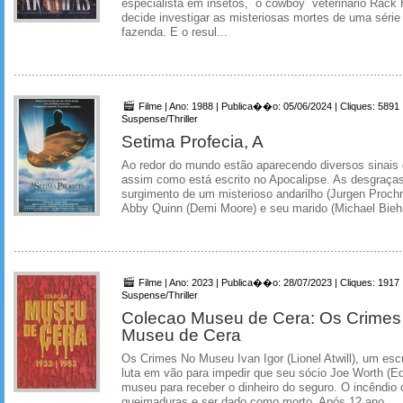
especialista em insetos, o cowboy veterinário Rack 
decide investigar as misteriosas mortes de uma séri
fazenda. E o resul...
Filme | Ano: 1988 | Publica��o: 05/06/2024 | Cliques: 5891
Suspense/Thriller
Setima Profecia, A
Ao redor do mundo estão aparecendo diversos sinais
assim como está escrito no Apocalipse. As desgraça
surgimento de um misterioso andarilho (Jurgen Proch
Abby Quinn (Demi Moore) e seu marido (Michael Biehn)
Filme | Ano: 2023 | Publica��o: 28/07/2023 | Cliques: 1917
Suspense/Thriller
Colecao Museu de Cera: Os Crimes
Museu de Cera
Os Crimes No Museu Ivan Igor (Lionel Atwill), um escu
luta em vão para impedir que seu sócio Joe Worth (E
museu para receber o dinheiro do seguro. O incêndio o
queimaduras e ser dado como morto. Após 12 ano...