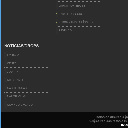
LOUCO POR SERIES
RARO E OBSCURO
REBOBINANDO CLÁSSICOS
REVENDO
NOTICIAS/DROPS
EM CASA
GENTE
JOGATINA
NA ESTANTE
NAS TELINHAS
NAS TELONAS
OUVINDO E VENDO
Todos os direitos s
Cr�editos das fotos e ima
INO