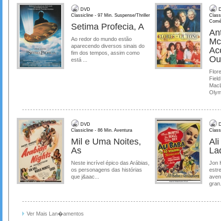
DVD
D
Classicline - 97 Min. Suspense/Thriller
Class
Comé
Setima Profecia, A
Ant
Ao redor do mundo estão
Mc
aparecendo diversos sinais do
Ac
fim dos tempos, assim como
Ou
está ...
Flore
Field
MacL
Olymp
DVD
D
Classicline - 86 Min. Aventura
Class
Mil e Uma Noites,
Al
As
La
Neste incrível épico das Arábias,
Jon 
os personagens das histórias
estre
que j&aac...
aven
gran.
Ver Mais Lan�amentos