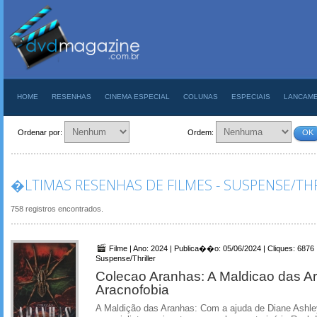
HOME
RESENHAS
CINEMA ESPECIAL
COLUNAS
ESPECIAIS
LANCAM
Ordenar por:
Ordem:
OK
�LTIMAS RESENHAS DE FILMES - SUSPENSE/TH
758 registros encontrados.
Filme | Ano: 2024 | Publica��o: 05/06/2024 | Cliques: 6876
Suspense/Thriller
Colecao Aranhas: A Maldicao das A
Aracnofobia
A Maldição das Aranhas: Com a ajuda de Diane Ashley