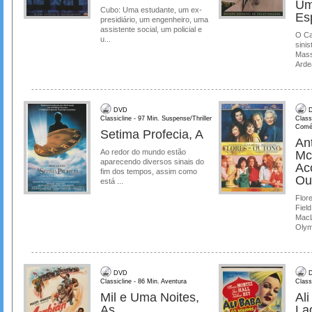
Um
Cubo: Uma estudante, um ex-
Es
presidiário, um engenheiro, uma
assistente social, um policial e
O Ca
u...
sinis
Mass
Ardea
DVD
D
Classicline - 97 Min. Suspense/Thriller
Class
Comé
Setima Profecia, A
Ant
Ao redor do mundo estão
Mc
aparecendo diversos sinais do
Ac
fim dos tempos, assim como
Ou
está ...
Flore
Field
MacL
Olymp
DVD
D
Classicline - 86 Min. Aventura
Class
Mil e Uma Noites,
Al
As
La