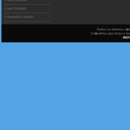
NAS TELINHAS
NAS TELONAS
OUVINDO E VENDO
Todos os direitos s
Cr�editos das fotos e ima
INO