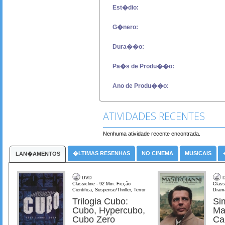
Est�dio:
G�nero:
Dura��o:
Pa�s de Produ��o:
Ano de Produ��o:
ATIVIDADES RECENTES
Nenhuma atividade recente encontrada.
�LTIMAS RESENHAS
NO CINEMA
MUSICAIS
LAN�AMENTOS
DVD
D
Classicline - 92 Min. Ficção
Class
Cientifica, Suspense/Thriller, Terror
Dram
Trilogia Cubo:
Si
Cubo, Hypercubo,
Ma
Cubo Zero
Ca