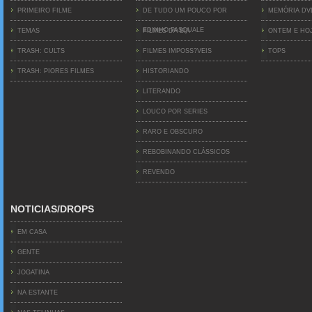
PRIMEIRO FILME
DE TUDO UM POUCO POR
MEMÓRIA D
EDINHO PASQUALE
TEMAS
FILMES DA BIA
ONTEM E HO
TRASH: CULTS
FILMES IMPOSS?VEIS
TOPS
TRASH: PIORES FILMES
HISTORIANDO
LITERANDO
LOUCO POR SERIES
RARO E OBSCURO
REBOBINANDO CLÁSSICOS
REVENDO
NOTICIAS/DROPS
EM CASA
GENTE
JOGATINA
NA ESTANTE