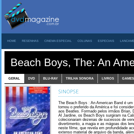
HOME
RESENHAS
CINEMA ESPECIAL
COLUNAS
ESPECIAIS
LANCAM
Beach Boys, The: An Ame
GERAL
DVD
BLU-RAY
TRILHA SONORA
LIVROS
GAMES
SINOPSE:
The Beach Boys : An American Band é um o
tornou o preferido da América e foi consi
aos Beatles. Formado pelos irmãos Brian, 
Al Jardine, os Beach Boys surgiram na Cali
colecionaram dezenas de sucessos de vend
divertimento, a magia e as mágoas dos le
neste filme, que revela em profundidade a
extenso material de arquivo da banda, além