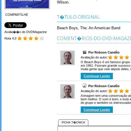
Wilson.
COMPARTILHE
T�TULO-ORIGINAL:
Beach Boys, The: An American Band
Avalia��o do DVDMagazine
COMENT�RIOS-DO-DVD-MAGAZI
Nota 4,0
Por Robson Candêo
Avaliação do autor:
O Beach Boys é um famoso grupo de
em 1961. Fizeram grande sucesso c
muita gente que veio depois deles, t
Continuar Lendo
Por Robson Candêo
Avaliação do autor:
A imagem tem uma conservação até
bem melhor. O som é bom, e está 
do grupo e também os interessados 
Continuar Lendo
FICHA T�CNICA