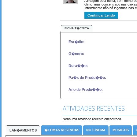
A imagem está ótima, sem compre
ótimo, mas concentrado nas caixas
Infelizmente não há legendas nas 
Continuar Lendo
FICHA T�CNICA
Est�dio:
G�nero:
Dura��o:
Pa�s de Produ��o:
Ano de Produ��o:
ATIVIDADES RECENTES
Nenhuma atividade recente encontrada.
�LTIMAS RESENHAS
NO CINEMA
MUSICAIS
LAN�AMENTOS