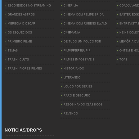
ESCONDIDOS NO STREAMING
CINEFILIA
COADJUVAN
GRANDES ASTROS
CINEMA COM FELIPE BRIDA
EASTER EGG
MERECIA O OSCAR
CINEMA COM RUBENS EWALD
ENTREVISTA
FILHO
OS ESQUECIDOS
CINEMANIA
HEIN? COMO
PRIMEIRO FILME
DE TUDO UM POUCO POR
MEMÓRIA D
EDINHO PASQUALE
TEMAS
FILMES DA BIA
ONTEM E HO
TRASH: CULTS
FILMES IMPOSS?VEIS
TOPS
TRASH: PIORES FILMES
HISTORIANDO
LITERANDO
LOUCO POR SERIES
RARO E OBSCURO
REBOBINANDO CLÁSSICOS
REVENDO
NOTICIAS/DROPS