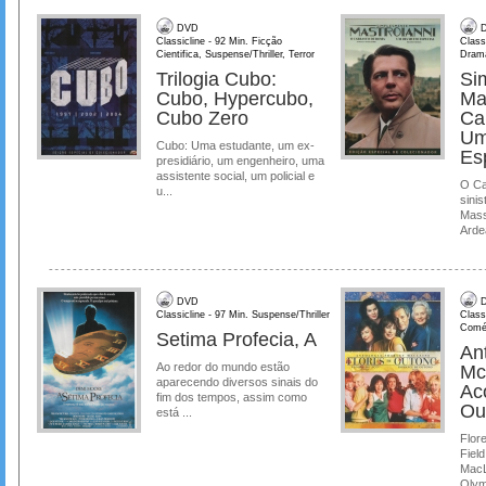
DVD
D
Classicline - 92 Min. Ficção
Class
Cientifica, Suspense/Thriller, Terror
Dram
Trilogia Cubo:
Si
Cubo, Hypercubo,
Ma
Cubo Zero
Ca
Um
Cubo: Uma estudante, um ex-
Es
presidiário, um engenheiro, uma
assistente social, um policial e
O Ca
u...
sinis
Mass
Ardea
DVD
D
Classicline - 97 Min. Suspense/Thriller
Class
Comé
Setima Profecia, A
Ant
Ao redor do mundo estão
Mc
aparecendo diversos sinais do
Ac
fim dos tempos, assim como
Ou
está ...
Flore
Field
MacL
Olymp