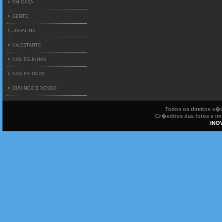
EM CASA
GENTE
JOGATINA
NA ESTANTE
NAS TELINHAS
NAS TELONAS
OUVINDO E VENDO
Todos os direitos s
Cr�editos das fotos e ima
INO