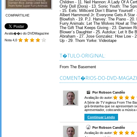
Children - 11. Neil Hannon: A Lady Of A Cer
Only Doll (Dora) - 13. Sonic Youth: The Spr
- 15. Eels: Millicent Don´t Blame Yourself - 
Albert Hammond Jr: Everyone Gets A Star -
COMPARTILHE
Blowfish - 19. P.J. Harvey: The Piano - 20.
Furry Animals: Let The Wolves Howl at The
The Gift That Keeps Giving - 23. Damien Ri
Blower´s Daughter - 25. Autolux: Let It Be 
Avalia��o do DVDMagazine
Abraham - 27. Jose Gonzalez: How Low - 
Nota 4,0
Up - 29. Thom Yorke: Videotape
T�TULO-ORIGINAL:
From The Basement
COMENT�RIOS-DO-DVD-MAGAZI
Por Robson Candêo
Avaliação do autor:
A Série de TV inglesa From The Bas
grã-bretanha que se apresentam se
apresentador, colocando a música e
Continuar Lendo
Por Robson Candêo
Avaliação do autor: