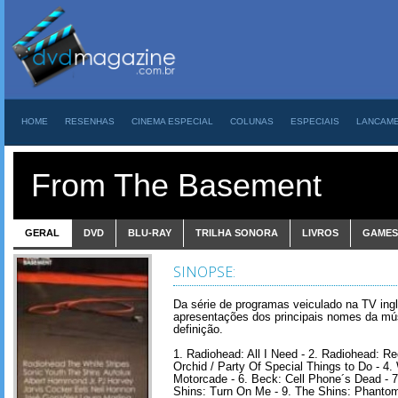
HOME
RESENHAS
CINEMA ESPECIAL
COLUNAS
ESPECIAIS
LANCAM
From The Basement
GERAL
DVD
BLU-RAY
TRILHA SONORA
LIVROS
GAMES
SINOPSE:
Da série de programas veiculado na TV ing
apresentações dos principais nomes da mús
definição.
1. Radiohead: All I Need - 2. Radiohead: Re
Orchid / Party Of Special Things to Do - 4.
Motorcade - 6. Beck: Cell Phone´s Dead - 7.
Shins: Turn On Me - 9. The Shins: Phantom