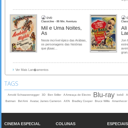
DVD
D
Classicline - 86 Min. Aventura
Class
Mil e Uma Noites,
Al
As
La
Neste incrível épico das Arábias,
Jon 
os personagens das histórias
estre
que j&aac...
aven
gran.
Ver Mais Lan�amentos
TAGS
Blu-ray
Arnold Schwarzenegger
3D
Ben Stiller
A Ameaça de Electro
bebê
Batman
Bel Ami
Avatar, James Cameron
AXN
Bradley Cooper
Bruce Willis
Amanhecer 
CINEMA ESPECIAL
COLUNAS
ESPECIAIS