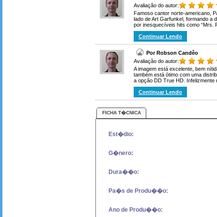
Avaliação do autor:
Famoso cantor norte-americano, P
lado de Art Garfunkel, formando a
por inesquecíveis hits como “Mrs. 
Continuar Lendo
Por Robson Candêo
Avaliação do autor:
A imagem está excelente, bem nít
também está ótimo com uma distrib
a opção DD True HD. Infelizmente n
Continuar Lendo
FICHA T�CNICA
Est�dio:
G�nero:
Dura��o:
Pa�s de Produ��o:
Ano de Produ��o: