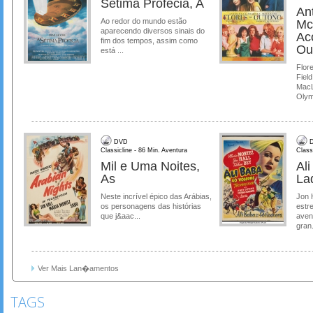
Setima Profecia, A
Ant
Ao redor do mundo estão
Mc
aparecendo diversos sinais do
Ac
fim dos tempos, assim como
Ou
está ...
Flore
Field
MacL
Olymp
DVD
D
Classicline - 86 Min. Aventura
Class
Mil e Uma Noites,
Al
As
La
Neste incrível épico das Arábias,
Jon 
os personagens das histórias
estre
que j&aac...
aven
gran.
Ver Mais Lan�amentos
TAGS