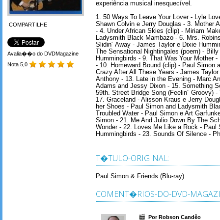
experiência musical inesquecível.
1. 50 Ways To Leave Your Lover - Lyle Love
Shawn Colvin e Jerry Douglas - 3. Mother 
COMPARTILHE
- 4. Under African Skies (clip) - Miriam M
Ladysmith Black Mambazo - 6. Mrs. Robinson
Slidin´ Away - James Taylor e Dixie Hummi
The Sensational Nightingales (poem) - Billy
Avalia��o do DVDMagazine
Hummingbirds - 9. That Was Your Mother -
Nota 5,0
- 10. Homeward Bound (clip) - Paul Simon and
Crazy After All These Years - James Taylor
Anthony - 13. Late in the Evening - Marc An
Adams and Jessy Dixon - 15. Something So
59th. Street Bridge Song (Feelin´ Groovy) 
17. Graceland - Alisson Kraus e Jerry Doug
her Shoes - Paul Simon and Ladysmith Bla
Troubled Water - Paul Simon e Art Garfunke
Simon - 21. Me And Julio Down By The Sch
Wonder - 22. Loves Me Like a Rock - Paul 
Hummingbirds - 23. Sounds Of Silence - Phi
T�TULO-ORIGINAL:
Paul Simon & Friends (Blu-ray)
COMENT�RIOS-DO-DVD-MAGAZI
Por Robson Candêo