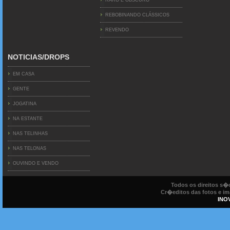
RARO E OBSCURO
REBOBINANDO CLÁSSICOS
REVENDO
NOTICIAS/DROPS
EM CASA
GENTE
JOGATINA
NA ESTANTE
NAS TELINHAS
NAS TELONAS
OUVINDO E VENDO
Todos os direitos s
Cr�editos das fotos e ima
INO