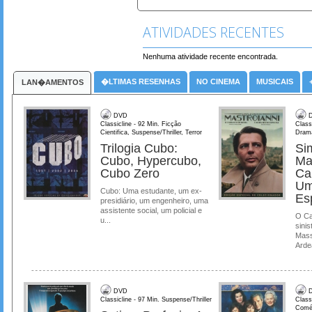
ATIVIDADES RECENTES
Nenhuma atividade recente encontrada.
�LTIMAS RESENHAS
NO CINEMA
MUSICAIS
LAN�AMENTOS
DVD
D
Classicline - 92 Min. Ficção
Class
Cientifica, Suspense/Thriller, Terror
Dram
Trilogia Cubo:
Si
Cubo, Hypercubo,
Ma
Cubo Zero
Ca
Um
Cubo: Uma estudante, um ex-
Es
presidiário, um engenheiro, uma
assistente social, um policial e
O Ca
u...
sinis
Mass
Ardea
DVD
D
Classicline - 97 Min. Suspense/Thriller
Class
Comé