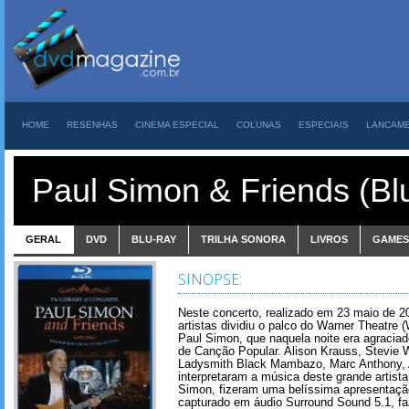
HOME
RESENHAS
CINEMA ESPECIAL
COLUNAS
ESPECIAIS
LANCAM
Paul Simon & Friends (Bl
GERAL
DVD
BLU-RAY
TRILHA SONORA
LIVROS
GAMES
SINOPSE:
Neste concerto, realizado em 23 maio de 
artistas dividiu o palco do Warner Theatre
Paul Simon, que naquela noite era agracia
de Canção Popular. Alison Krauss, Stevie W
Ladysmith Black Mambazo, Marc Anthony, A
interpretaram a música deste grande artist
Simon, fizeram uma belíssima apresentação 
capturado em áudio Surround Sound 5.1, f