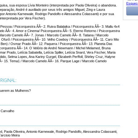
Esquec
uisa, sua esposa Lívia Monteiro (interpretada por Paola Oliveira) o abandona.
eparação, André é auxiliado por seus três amigos Miguel, Zing e Laura
 por Antonio Karnewale, Rodrigo Pandolfo e Alessandra Colassanti) e por sua
interpretada por Vera Fischer).
Pessoa / Psicorquestra ÂÂ– 2. Ruiva Balalaika / Psicorquestra ÂÂ– 3. Mallu 4x4
elo ÂÂ– 4. Amor e Cinema/ Psicorquestra ÂÂ– 5. Eterno Retorno / Psicorquestra
 Marcelo Camelo ÂÂ– 7. Jonas / Marcelo Camelo ÂÂ– 8. Tatiana / Marcelo
 Ofurô / Psicorquestra ÂÂ– 10. Velho Cowboy / Psicorquestra ÂÂ– 11. Caro Mio
 Ben) / Osmar Prado ÂÂ– 12. Paquera / Psicorquestra ÂÂ– 13. Planeta Das
icorquestra ÂÂ– 14. O Velório de André Newmann / Michel Melamed, Bruna
ar Prado, Letícia Sabatella, Letícia Spiller, Letícia Snard, Vera Fischer, Maria
do, Selma Lopes, Ana Kariny Gurgel, Elizabeth Perffoll, Shirley Cruz, Halyne
 ÂÂ– 15. Tema1 / Marcelo Camelo ÂÂ– 16. Parque Lage / Marcelo Camelo
IGINAL:
Querem as Mulheres?
 Carvalho
, Paola Oliveira, Antonio Karnewale, Rodrigo Pandolfo, Alessandra Colassanti,
Tarcisio Meira