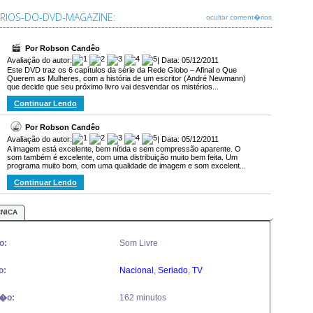
IOS-DO-DVD-MAGAZINE:
ocultar coment�rios
Por Robson Candêo
Avaliação do autor:
| Data: 05/12/2011
Este DVD traz os 6 capítulos da série da Rede Globo – Afinal o Que
Querem as Mulheres, com a história de um escritor (André Newmann)
que decide que seu próximo livro vai desvendar os mistérios...
Continuar Lendo
Por Robson Candêo
Avaliação do autor:
| Data: 05/12/2011
A imagem está excelente, bem nítida e sem compressão aparente. O
som também é excelente, com uma distribuição muito bem feita. Um
programa muito bom, com uma qualidade de imagem e som excelent...
Continuar Lendo
CNICA
o:
Som Livre
o:
Nacional
,
Seriado
,
TV
�o:
162 minutos