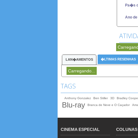
Pa�s 
Ano de
ATIVI
Carregand
�LTIMAS RESENHAS
LAN�AMENTOS
Carregando...
TAGS
Anthony Gonzalez
Ben Stiller
3D
Bradley Coope
Blu-ray
Branca de Neve e O Caçador
Ama
CINEMA ESPECIAL
COLUNAS