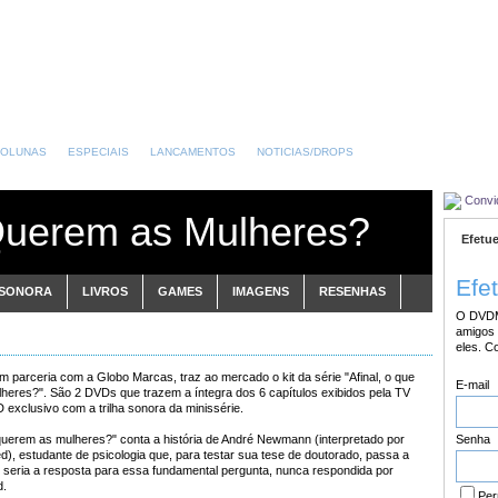
OLUNAS
ESPECIAIS
LANCAMENTOS
NOTICIAS/DROPS
Convi
Querem as Mulheres?
Efetue
Efe
 SONORA
LIVROS
GAMES
IMAGENS
RESENHAS
O DVDM
amigos 
eles. C
m parceria com a Globo Marcas, traz ao mercado o kit da série "Afinal, o que
E-mail
heres?". São 2 DVDs que trazem a íntegra dos 6 capítulos exibidos pela TV
exclusivo com a trilha sonora da minissérie.
Senha
 querem as mulheres?" conta a história de André Newmann (interpretado por
), estudante de psicologia que, para testar sua tese de doutorado, passa a
 seria a resposta para essa fundamental pergunta, nunca respondida por
d.
Per