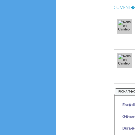
COMENT�R
FICHA T�
Est�di
G�ner
Dura�