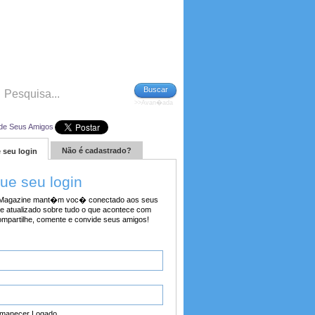
Buscar
>>Avan�ada
de Seus Amigos
Não é cadastrado?
 seu login
tue seu login
agazine mant�m voc� conectado aos seus
e atualizado sobre tudo o que acontece com
ompartilhe, comente e convide seus amigos!
manecer Logado