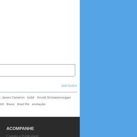
usar busca
r, James Cameron
bebê
Arnold Schwarzenegger
GO
Bravo
Brad Pitt
animação
ACOMPANHE
Contato e Publicidade: