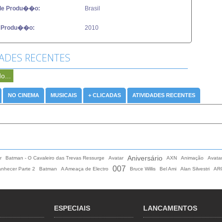
de Produ��o:
Brasil
 Produ��o:
2010
DADES RECENTES
o...
NO CINEMA
MUSICAIS
+ CLICADAS
ATIVIDADES RECENTES
Aniversário
r
Batman - O Cavaleiro das Trevas Ressurge
Avatar
AXN
Animação
Avata
007
nhecer Parte 2
Batman
A Ameaça de Electro
Bruce Willis
Bel Ami
Alan Silvestri
AR
ESPECIAIS
LANCAMENTOS