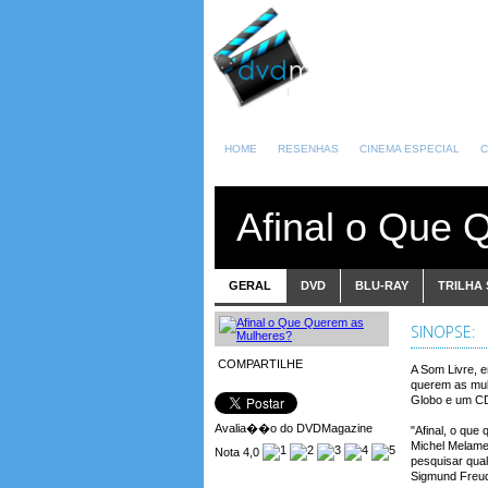
HOME
RESENHAS
CINEMA ESPECIAL
C
Afinal o Que 
GERAL
DVD
BLU-RAY
TRILHA
SINOPSE:
COMPARTILHE
A Som Livre, e
querem as mul
Globo e um CD 
Avalia��o do DVDMagazine
"Afinal, o que
Michel Melamed
Nota 4,0
pesquisar qual
Sigmund Freu