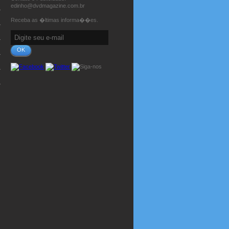
edinho@dvdmagazine.com.br
Receba as �ltimas informa��es.
OK