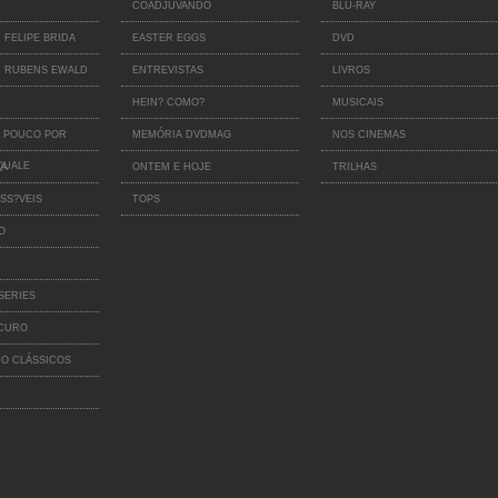
COADJUVANDO
BLU-RAY
 FELIPE BRIDA
EASTER EGGS
DVD
 RUBENS EWALD
ENTREVISTAS
LIVROS
HEIN? COMO?
MUSICAIS
 POUCO POR
MEMÓRIA DVDMAG
NOS CINEMAS
QUALE
IA
ONTEM E HOJE
TRILHAS
SS?VEIS
TOPS
O
SERIES
SCURO
O CLÁSSICOS