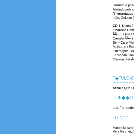
Durante a pesq
Abalado pela s
(interpretados
mãe, Celeste (
CD
1. Nome à 
/ Marcelo Cam
ÂÂ– 6. Lívia /
Camelo ÂÂ– 9.
Ben (Caro Mio
Mulheres / Ps
Linzmeyer, Osm
Fernanda Cândi
Oliveira, Tat
T�TULO-OR
Afinal o Que 
DIRE��O:
Luiz Fernando
ELENCO:
Michel Melamed
Vera Fischer, 