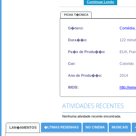
Continuar Lendo
FICHA T�CNICA
G�nero:
Comédia
Dura��o:
122 minu
Pa�s de Produ��o:
EUA, Fra
Cor:
Colorido
Ano de Produ��o:
2014
IMDB:
http://ww
ATIVIDADES RECENTES
Nenhuma atividade recente encontrada.
�LTIMAS RESENHAS
NO CINEMA
MUSICAIS
LAN�AMENTOS