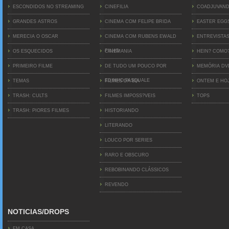
ESCONDIDOS NO STREAMING
CINEFILIA
COADJUVAN
GRANDES ASTROS
CINEMA COM FELIPE BRIDA
EASTER EGG
MERECIA O OSCAR
CINEMA COM RUBENS EWALD
ENTREVISTA
FILHO
OS ESQUECIDOS
CINEMANIA
HEIN? COMO
PRIMEIRO FILME
DE TUDO UM POUCO POR
MEMÓRIA D
EDINHO PASQUALE
TEMAS
FILMES DA BIA
ONTEM E HO
TRASH: CULTS
FILMES IMPOSS?VEIS
TOPS
TRASH: PIORES FILMES
HISTORIANDO
LITERANDO
LOUCO POR SERIES
RARO E OBSCURO
REBOBINANDO CLÁSSICOS
REVENDO
NOTICIAS/DROPS
EM CASA