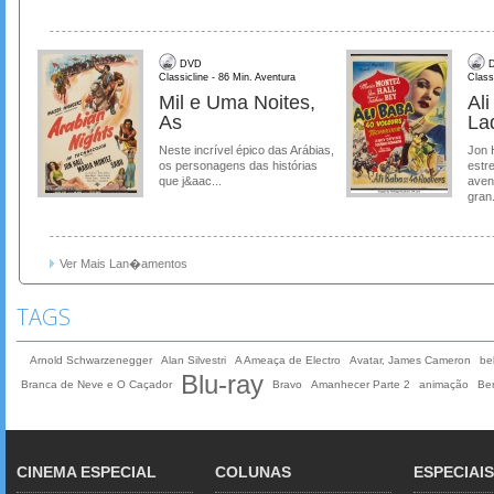
DVD
D
Classicline - 86 Min. Aventura
Class
Mil e Uma Noites,
Al
As
La
Neste incrível épico das Arábias,
Jon 
os personagens das histórias
estre
que j&aac...
aven
gran.
Ver Mais Lan�amentos
TAGS
Arnold Schwarzenegger
Alan Silvestri
A Ameaça de Electro
Avatar, James Cameron
be
Blu-ray
Branca de Neve e O Caçador
Bravo
Amanhecer Parte 2
animação
Ben
CINEMA ESPECIAL
COLUNAS
ESPECIAIS