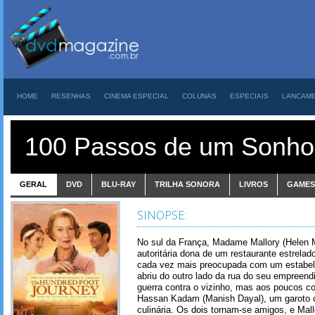
HOME
RESENHAS
CINEMA ESPECIAL
COLUNAS
ESPECIAIS
LANCAM
100 Passos de um Sonho
GERAL
DVD
BLU-RAY
TRILHA SONORA
LIVROS
GAMES
SINOPSE:
No sul da França, Madame Mallory (Helen M
autoritária dona de um restaurante estrela
cada vez mais preocupada com um estabele
abriu do outro lado da rua do seu empreend
guerra contra o vizinho, mas aos poucos co
Hassan Kadam (Manish Dayal), um garoto c
culinária. Os dois tornam-se amigos, e Mall