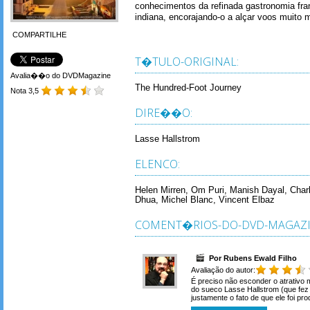
conhecimentos da refinada gastronomia fra
indiana, encorajando-o a alçar voos muito m
COMPARTILHE
T�TULO-ORIGINAL:
Avalia��o do DVDMagazine
The Hundred-Foot Journey
Nota 3,5
DIRE��O:
Lasse Hallstrom
ELENCO:
Helen Mirren, Om Puri, Manish Dayal, Char
Dhua, Michel Blanc, Vincent Elbaz
COMENT�RIOS-DO-DVD-MAGAZI
Por Rubens Ewald Filho
Avaliação do autor:
É preciso não esconder o atrativo 
do sueco Lasse Hallstrom (que fez 
justamente o fato de que ele foi pro