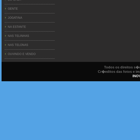
GENTE
JOGATINA
NA ESTANTE
NAS TELINHAS
NAS TELONAS
OUVINDO E VENDO
Todos os direitos s
Cr�editos das fotos e ima
INO