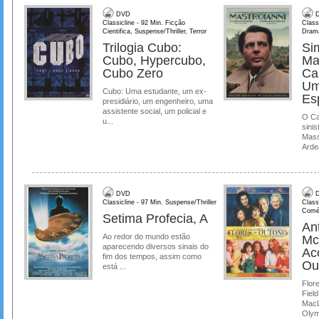
DVD
D
Classicline - 92 Min. Ficção
Class
Cientifica, Suspense/Thriller, Terror
Dram
Trilogia Cubo:
Si
Cubo, Hypercubo,
Ma
Cubo Zero
Ca
Um
Cubo: Uma estudante, um ex-
Es
presidiário, um engenheiro, uma
assistente social, um policial e
O Ca
u...
sinis
Mass
Ardea
DVD
D
Classicline - 97 Min. Suspense/Thriller
Class
Comé
Setima Profecia, A
Ant
Ao redor do mundo estão
Mc
aparecendo diversos sinais do
Ac
fim dos tempos, assim como
Ou
está ...
Flore
Field
MacL
Olymp