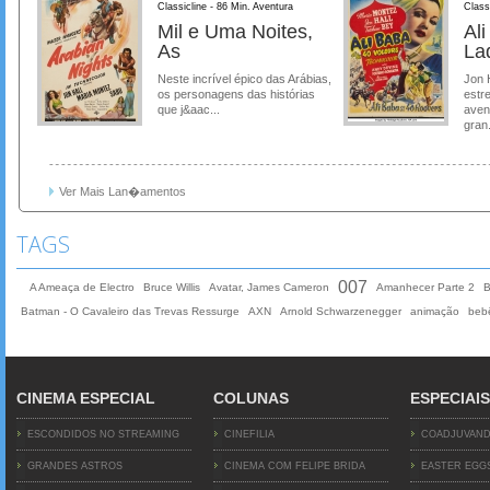
Classicline - 86 Min. Aventura
Class
Mil e Uma Noites,
Al
As
La
Neste incrível épico das Arábias,
Jon 
os personagens das histórias
estre
que j&aac...
aven
gran.
Ver Mais Lan�amentos
TAGS
007
A Ameaça de Electro
Bruce Willis
Avatar, James Cameron
Amanhecer Parte 2
B
Batman - O Cavaleiro das Trevas Ressurge
AXN
Arnold Schwarzenegger
animação
beb
CINEMA ESPECIAL
COLUNAS
ESPECIAIS
ESCONDIDOS NO STREAMING
CINEFILIA
COADJUVAN
GRANDES ASTROS
CINEMA COM FELIPE BRIDA
EASTER EGG