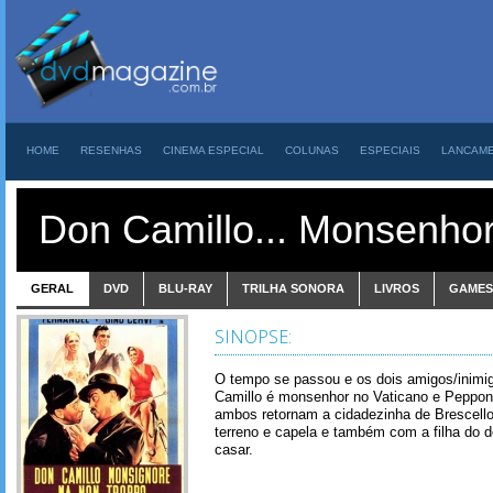
HOME
RESENHAS
CINEMA ESPECIAL
COLUNAS
ESPECIAIS
LANCAM
Don Camillo... Monsenhor
GERAL
DVD
BLU-RAY
TRILHA SONORA
LIVROS
GAMES
SINOPSE:
O tempo se passou e os dois amigos/inim
Camillo é monsenhor no Vaticano e Peppon
ambos retornam a cidadezinha de Brescell
terreno e capela e também com a filha do d
casar.