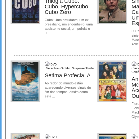
Trilogia Cubo:
Si
Cubo, Hypercubo,
Ma
Cubo Zero
Ca
Um
Cubo: Uma estudante, um ex-
Es
presidiário, um engenheiro, uma
assistente social, um policial e
O Ca
u...
sinis
Mass
Ardea
DVD
D
Classicline - 97 Min. Suspense/Thriller
Class
Comé
Setima Profecia, A
Ant
Ao redor do mundo estão
Mc
aparecendo diversos sinais do
Ac
fim dos tempos, assim como
Ou
está ...
Flore
Field
MacL
Olymp
DVD
D