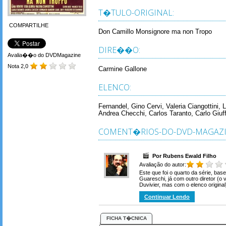
T�TULO-ORIGINAL:
COMPARTILHE
Don Camillo Monsignore ma non Tropo
DIRE��O:
Avalia��o do DVDMagazine
Nota 2,0
Carmine Gallone
ELENCO:
Fernandel, Gino Cervi, Valeria Ciangottini, 
Andrea Checchi, Carlos Taranto, Carlo Giuf
COMENT�RIOS-DO-DVD-MAGAZI
Por Rubens Ewald Filho
Avaliação do autor:
Este que foi o quarto da série, b
Guareschi, já com outro diretor (o 
Duvivier, mas com o elenco original
Continuar Lendo
FICHA T�CNICA