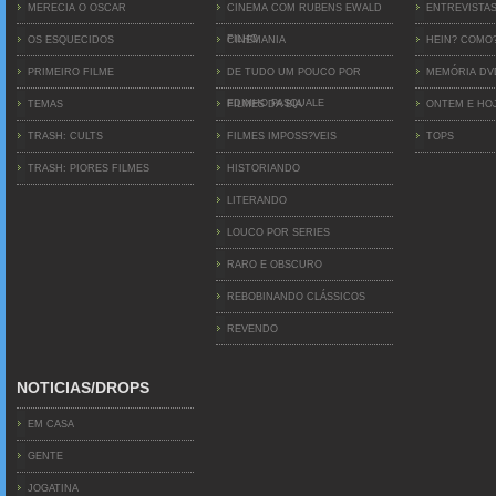
MERECIA O OSCAR
CINEMA COM RUBENS EWALD
ENTREVISTA
FILHO
OS ESQUECIDOS
CINEMANIA
HEIN? COMO
PRIMEIRO FILME
DE TUDO UM POUCO POR
MEMÓRIA D
EDINHO PASQUALE
TEMAS
FILMES DA BIA
ONTEM E HO
TRASH: CULTS
FILMES IMPOSS?VEIS
TOPS
TRASH: PIORES FILMES
HISTORIANDO
LITERANDO
LOUCO POR SERIES
RARO E OBSCURO
REBOBINANDO CLÁSSICOS
REVENDO
NOTICIAS/DROPS
EM CASA
GENTE
JOGATINA