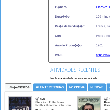
G�nero:
Clássico
,
Dura��o:
109 minut
Pa�s de Produ��o:
França, Itá
Cor:
Preto e B
Ano de Produ��o:
1961
IMDB:
https://ww
ATIVIDADES RECENTES
Nenhuma atividade recente encontrada.
�LTIMAS RESENHAS
NO CINEMA
MUSICAIS
LAN�AMENTOS
DVD
D
Classicline - 92 Min. Ficção
Class
Cientifica, Suspense/Thriller, Terror
Dram