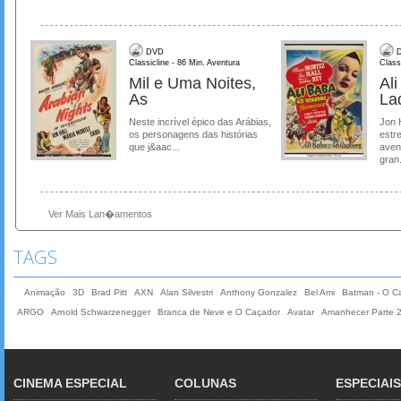
DVD
D
Classicline - 86 Min. Aventura
Class
Mil e Uma Noites,
Al
As
La
Neste incrível épico das Arábias,
Jon 
os personagens das histórias
estre
que j&aac...
aven
gran.
Ver Mais Lan�amentos
TAGS
Animação
3D
Brad Pitt
AXN
Alan Silvestri
Anthony Gonzalez
Bel Ami
Batman - O Ca
ARGO
Arnold Schwarzenegger
Branca de Neve e O Caçador
Avatar
Amanhecer Parte 
CINEMA ESPECIAL
COLUNAS
ESPECIAIS