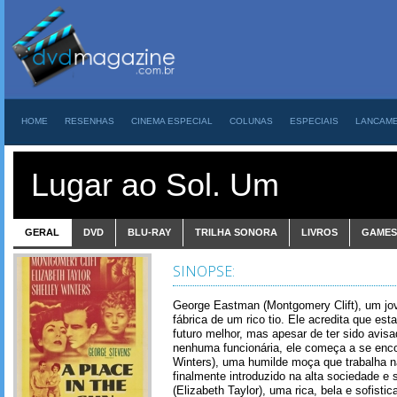
HOME
RESENHAS
CINEMA ESPECIAL
COLUNAS
ESPECIAIS
LANCAM
Lugar ao Sol. Um
GERAL
DVD
BLU-RAY
TRILHA SONORA
LIVROS
GAMES
SINOPSE:
George Eastman (Montgomery Clift), um jov
fábrica de um rico tio. Ele acredita que es
futuro melhor, mas apesar de ter sido avis
nenhuma funcionária, ele começa a se encon
Winters), uma humilde moça que trabalha n
finalmente introduzido na alta sociedade e
(Elizabeth Taylor), uma rica, bela e sofisti