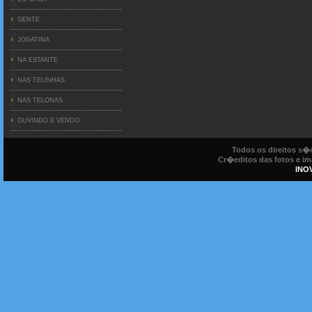
GENTE
JOGATINA
NA ESTANTE
NAS TELINHAS
NAS TELONAS
OUVINDO E VENDO
Todos os direitos s
Cr�editos das fotos e ima
INO