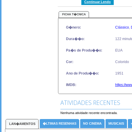
Continuar Lendo
FICHA T�CNICA
G�nero:
Clássico
,
Dura��o:
122 minut
Pa�s de Produ��o:
EUA
Cor:
Colorido
Ano de Produ��o:
1951
IMDB:
https://ww
ATIVIDADES RECENTES
Nenhuma atividade recente encontrada.
�LTIMAS RESENHAS
NO CINEMA
MUSICAIS
LAN�AMENTOS