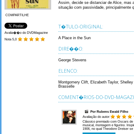
Assim, decide se distanciar de Alice, mas a
situação com passividade, principalmente
COMPARTILHE
T�TULO-ORIGINAL:
Avalia��o do DVDMagazine
A Place in the Sun
Nota 5,0
DIRE��O:
George Stevens
ELENCO:
Montgomery Clift, Elizabeth Taylor, Shelle
Brasselle
COMENT�RIOS-DO-DVD-MAGAZI
Por Rubens Ewald Filho
Avaliação do autor:
Clássico premiado com Oscars de dir
musical, montagem e figurino. Insp
1906, no qual Theodore Dreiser se 