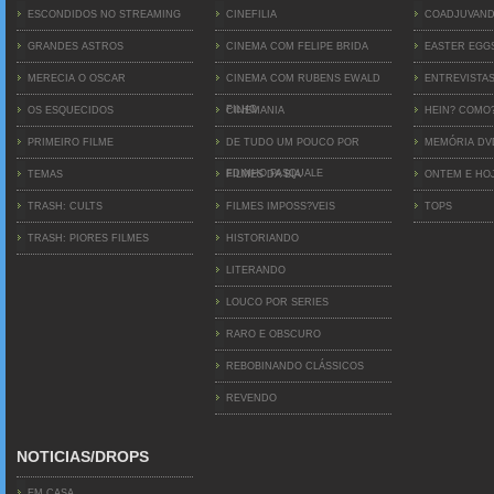
ESCONDIDOS NO STREAMING
CINEFILIA
COADJUVAN
GRANDES ASTROS
CINEMA COM FELIPE BRIDA
EASTER EGG
MERECIA O OSCAR
CINEMA COM RUBENS EWALD
ENTREVISTA
FILHO
OS ESQUECIDOS
CINEMANIA
HEIN? COMO
PRIMEIRO FILME
DE TUDO UM POUCO POR
MEMÓRIA D
EDINHO PASQUALE
TEMAS
FILMES DA BIA
ONTEM E HO
TRASH: CULTS
FILMES IMPOSS?VEIS
TOPS
TRASH: PIORES FILMES
HISTORIANDO
LITERANDO
LOUCO POR SERIES
RARO E OBSCURO
REBOBINANDO CLÁSSICOS
REVENDO
NOTICIAS/DROPS
EM CASA