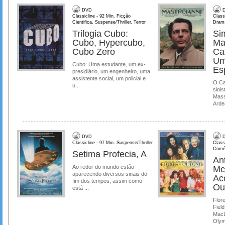
DVD
D
Classicline - 92 Min. Ficção
Class
Cientifica, Suspense/Thriller, Terror
Dram
Trilogia Cubo:
Si
Cubo, Hypercubo,
Ma
Cubo Zero
Ca
Um
Cubo: Uma estudante, um ex-
Es
presidiário, um engenheiro, uma
assistente social, um policial e
O Ca
u...
sinis
Mass
Ardea
DVD
D
Classicline - 97 Min. Suspense/Thriller
Class
Comé
Setima Profecia, A
Ant
Ao redor do mundo estão
Mc
aparecendo diversos sinais do
Ac
fim dos tempos, assim como
Ou
está ...
Flore
Field
MacL
Olymp