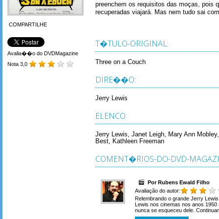
preenchem os requisitos das moças, pois q
recuperadas viajará. Mas nem tudo sai com
COMPARTILHE
T�TULO-ORIGINAL:
Avalia��o do DVDMagazine
Three on a Couch
Nota 3,0
DIRE��O:
Jerry Lewis
ELENCO:
Jerry Lewis, Janet Leigh, Mary Ann Mobley,
Best, Kathleen Freeman
COMENT�RIOS-DO-DVD-MAGAZI
Por Rubens Ewald Filho
Avaliação do autor:
Relembrando o grande Jerry Lewis
Lewis nos cinemas nos anos 1950 a
nunca se esqueceu dele. Continuam