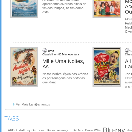
Mc
aparecendo diversos sinais do
Ac
fim dos tempos, assim como
Ou
está ...
Flore
Field
MacL
Olymp
DVD
D
Classicline - 86 Min. Aventura
Class
Mil e Uma Noites,
Al
As
La
Neste incrível épico das Arábias,
Jon 
os personagens das histórias
estre
que j&aac...
aven
gran.
Ver Mais Lan�amentos
TAGS
Blu-ray
ARGO
Anthony Gonzalez
Bravo
animação
Bel Ami
Bruce Willis
An