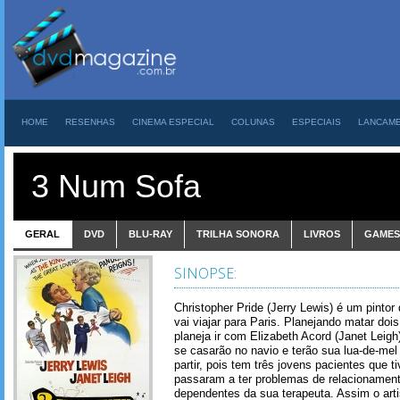
HOME
RESENHAS
CINEMA ESPECIAL
COLUNAS
ESPECIAIS
LANCAM
3 Num Sofa
GERAL
DVD
BLU-RAY
TRILHA SONORA
LIVROS
GAMES
SINOPSE:
Christopher Pride (Jerry Lewis) é um pintor
vai viajar para Paris. Planejando matar do
planeja ir com Elizabeth Acord (Janet Leigh
se casarão no navio e terão sua lua-de-mel
partir, pois tem três jovens pacientes que
passaram a ter problemas de relacionamen
dependentes da sua terapeuta. Assim o art