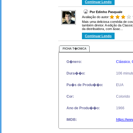
Continuar Lendo
Por Edinho Pasquale
Avaliação do autor:
Mais uma deliciosa comédia de cos
também diretor. A edição da Class
da distribuidora, com &oac...
Continuar Lendo
FICHA T�CNICA
G�nero:
Clássico
,
Dura��o:
106 minut
Pa�s de Produ��o:
EUA
Cor:
Colorido
Ano de Produ��o:
1966
IMDB:
https://ww