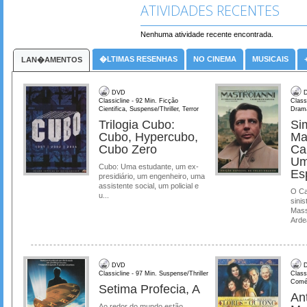
ATIVIDADES RECENTES
Nenhuma atividade recente encontrada.
�LTIMAS RESENHAS
NO CINEMA
MUSICAIS
LAN�AMENTOS
DVD
D
Classicline - 92 Min. Ficção
Class
Cientifica, Suspense/Thriller, Terror
Dram
Trilogia Cubo:
Si
Cubo, Hypercubo,
Ma
Cubo Zero
Ca
Um
Cubo: Uma estudante, um ex-
Es
presidiário, um engenheiro, uma
assistente social, um policial e
O Ca
u...
sinis
Mass
Ardea
DVD
D
Classicline - 97 Min. Suspense/Thriller
Class
Comé
Setima Profecia, A
Ant
Ao redor do mundo estão