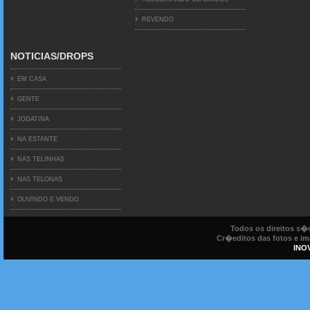
REVENDO
NOTICIAS/DROPS
EM CASA
GENTE
JOGATINA
NA ESTANTE
NAS TELINHAS
NAS TELONAS
OUVINDO E VENDO
Todos os direitos s
Cr�editos das fotos e ima
INO