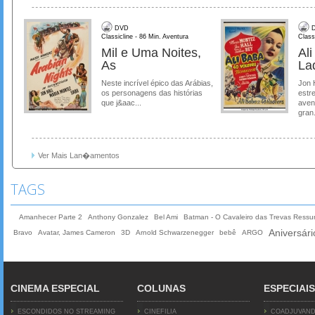
DVD
D
Classicline - 86 Min. Aventura
Class
Mil e Uma Noites,
Al
As
La
Neste incrível épico das Arábias,
Jon 
os personagens das histórias
estre
que j&aac...
aven
gran.
Ver Mais Lan�amentos
TAGS
Amanhecer Parte 2
Anthony Gonzalez
Bel Ami
Batman - O Cavaleiro das Trevas Ressu
Aniversári
Bravo
Avatar, James Cameron
3D
Arnold Schwarzenegger
bebê
ARGO
CINEMA ESPECIAL
COLUNAS
ESPECIAIS
ESCONDIDOS NO STREAMING
CINEFILIA
COADJUVAN