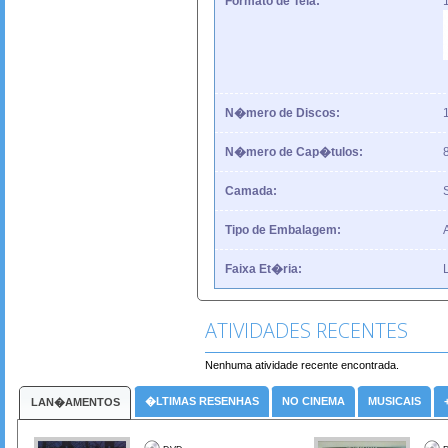
Formato de Tela:
N�mero de Discos:
N�mero de Cap�tulos:
Camada:
Tipo de Embalagem:
Faixa Et�ria:
L
ATIVIDADES RECENTES
Nenhuma atividade recente encontrada.
�LTIMAS RESENHAS
NO CINEMA
MUSICAIS
LAN�AMENTOS