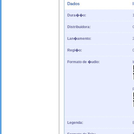
Dados
Dura��o:
Distribuidora:
Lan�amento:
Regi�o:
Formato de �udio:
Legenda: