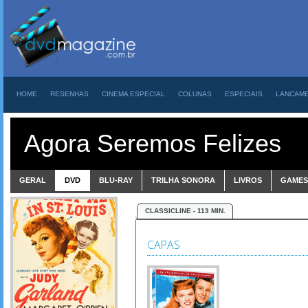
HOME
RESENHAS
CINEMA ESPECIAL
COLUNAS
ESPECIAIS
LANCAM
Agora Seremos Felizes
GERAL
DVD
BLU-RAY
TRILHA SONORA
LIVROS
GAMES
CLASSICLINE - 113 MIN.
CAPAS