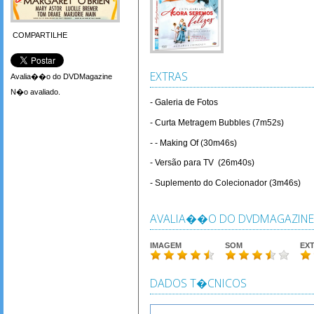
COMPARTILHE
EXTRAS
Avalia��o do DVDMagazine
N�o avaliado.
- Galeria de Fotos
- Curta Metragem Bubbles (7m52s)
- - Making Of (30m46s)
- Versão para TV (26m40s)
- Suplemento do Colecionador (3m46s)
AVALIA��O DO DVDMAGAZINE
IMAGEM
SOM
EX
DADOS T�CNICOS