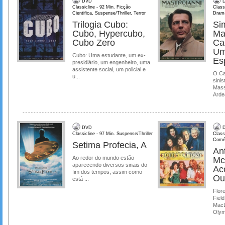
DVD
D
Classicline - 92 Min. Ficção
Class
Cientifica, Suspense/Thriller, Terror
Dram
Trilogia Cubo:
Si
Cubo, Hypercubo,
Ma
Cubo Zero
Ca
Um
Cubo: Uma estudante, um ex-
Es
presidiário, um engenheiro, uma
assistente social, um policial e
O Ca
u...
sinis
Mass
Ardea
DVD
D
Classicline - 97 Min. Suspense/Thriller
Class
Comé
Setima Profecia, A
Ant
Ao redor do mundo estão
Mc
aparecendo diversos sinais do
Ac
fim dos tempos, assim como
Ou
está ...
Flore
Field
MacL
Olymp