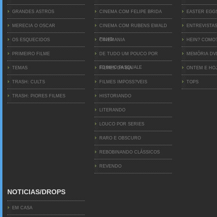
GRANDES ASTROS
CINEMA COM FELIPE BRIDA
EASTER EGG
MERECIA O OSCAR
CINEMA COM RUBENS EWALD
ENTREVISTA
FILHO
OS ESQUECIDOS
CINEMANIA
HEIN? COMO
PRIMEIRO FILME
DE TUDO UM POUCO POR
MEMÓRIA D
EDINHO PASQUALE
TEMAS
FILMES DA BIA
ONTEM E HO
TRASH: CULTS
FILMES IMPOSS?VEIS
TOPS
TRASH: PIORES FILMES
HISTORIANDO
LITERANDO
LOUCO POR SERIES
RARO E OBSCURO
REBOBINANDO CLÁSSICOS
REVENDO
NOTICIAS/DROPS
EM CASA