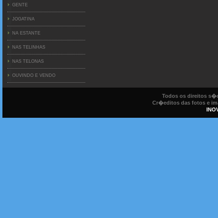
GENTE
JOGATINA
NA ESTANTE
NAS TELINHAS
NAS TELONAS
OUVINDO E VENDO
Todos os direitos s
Cr�editos das fotos e ima
INO