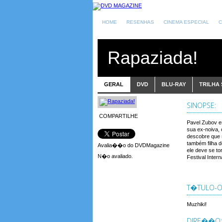
HOME
RESENHAS
CINEMA ESPECIAL
C
Rapaziada!
GERAL
DVD
BLU-RAY
TRILHA
SINOPSE:
COMPARTILHE
Pavel Zubov e
sua ex-noiva, 
descobre que s
também filha d
Avalia��o do DVDMagazine
ele deve se to
N�o avaliado.
Festival Inter
T�TULO-OR
Muzhiki!
DIRE��O: