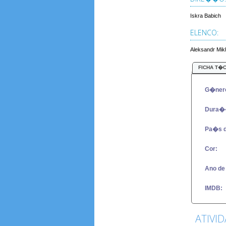
Iskra Babich
ELENCO:
Aleksandr Mikh
FICHA T�
G�ner
Dura�
Pa�s 
Cor:
Ano de
IMDB:
ATIVI