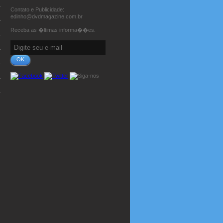
Contato e Publicidade:
edinho@dvdmagazine.com.br
Receba as �ltimas informa��es.
OK