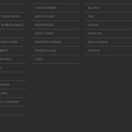
COADJUVANDO
BLU-RAY
 FELIPE BRIDA
EASTER EGGS
DVD
 RUBENS EWALD
ENTREVISTAS
LIVROS
HEIN? COMO?
MUSICAIS
 POUCO POR
MEMÓRIA DVDMAG
NOS CINEMAS
QUALE
IA
ONTEM E HOJE
TRILHAS
SS?VEIS
TOPS
O
SERIES
SCURO
O CLÁSSICOS