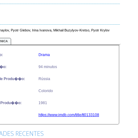
aylov, Pyotr Glebov, Irina Ivanova, Mikhail Buzylyov-Kretso, Pyotr Krylov
CNICA
o:
Drama
�o:
94 minutos
de Produ��o:
Rússia
Colorido
 Produ��o:
1981
https://www.imdb.com/title/tt0133108
DADES RECENTES