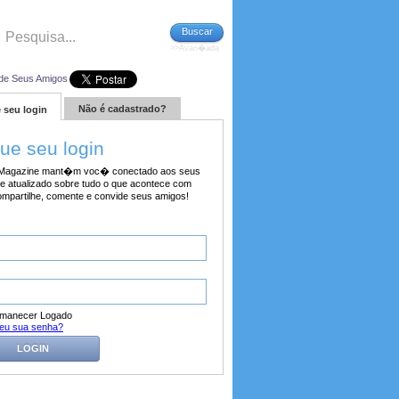
Buscar
>>Avan�ada
de Seus Amigos
Não é cadastrado?
 seu login
tue seu login
agazine mant�m voc� conectado aos seus
e atualizado sobre tudo o que acontece com
ompartilhe, comente e convide seus amigos!
manecer Logado
eu sua senha?
LOGIN