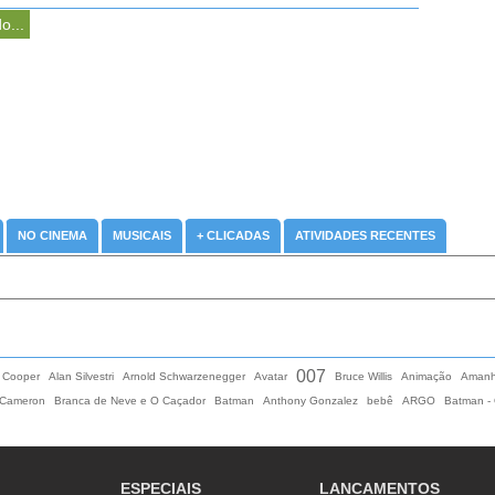
o...
NO CINEMA
MUSICAIS
+ CLICADAS
ATIVIDADES RECENTES
007
 Cooper
Alan Silvestri
Arnold Schwarzenegger
Avatar
Bruce Willis
Animação
Amanh
 Cameron
Branca de Neve e O Caçador
Batman
Anthony Gonzalez
bebê
ARGO
Batman - 
ESPECIAIS
LANCAMENTOS