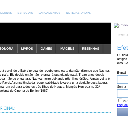
OLUNAS
ESPECIAIS
LANCAMENTOS
NOTICIAS/DROPS
Convi
Efetue
Efe
 SONORA
LIVROS
GAMES
IMAGENS
RESENHAS
O DVDM
amigos 
eles. C
stá servindo o Exército quando recebe uma carta da mãe, dizendo que Nastya,
E-mail
o traía. Ele decide então não retornar à sua cidade natal. Treze anos depois,
ua mãe se enganara. Nastya morre deixando três filhos órfãos. A mais velha é
e Pavel. A consciência da responsabilidade leva-o a uma decisão desafiadora:
Senha
rnar um pai para todos os três filhos de Nastya. Menção Honrosa no 32º
nacional de Cinema de Berlim (1982).
Per
Esquec
IGINAL: