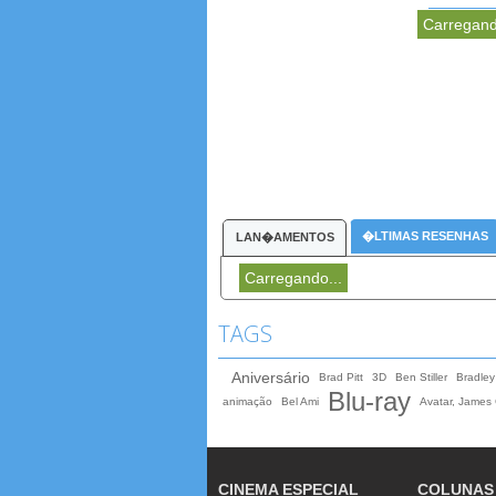
Carregand
�LTIMAS RESENHAS
LAN�AMENTOS
Carregando...
TAGS
Aniversário
Brad Pitt
3D
Ben Stiller
Bradley
Blu-ray
animação
Bel Ami
Avatar, James
CINEMA ESPECIAL
COLUNAS