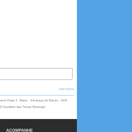
usar busca
ecer Parte 2
Bravo
A Ameaça de Electro
AXN
O Cavaleiro das Trevas Ressurge
ACOMPANHE