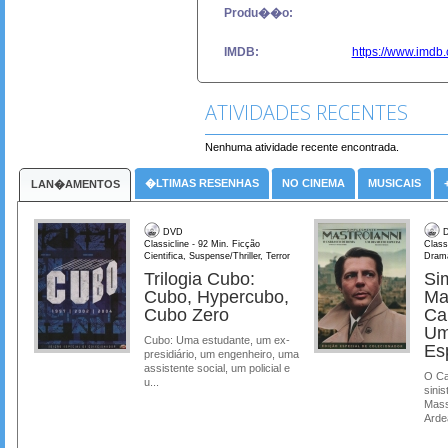
Produ��o:
IMDB:
https://www.imdb.
ATIVIDADES RECENTES
Nenhuma atividade recente encontrada.
�LTIMAS RESENHAS
NO CINEMA
MUSICAIS
LAN�AMENTOS
DVD
D
Classicline - 92 Min. Ficção
Class
Cientifica, Suspense/Thriller, Terror
Dram
Trilogia Cubo:
Si
Cubo, Hypercubo,
Ma
Cubo Zero
Ca
Um
Cubo: Uma estudante, um ex-
Es
presidiário, um engenheiro, uma
assistente social, um policial e
O Ca
u...
sinis
Mass
Ardea