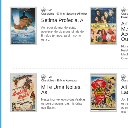
DVD
D
Classicline - 97 Min. Suspense/Thriller
Class
Comé
Setima Profecia, A
Ant
Ao redor do mundo estão
Mc
aparecendo diversos sinais do
Ac
fim dos tempos, assim como
Ou
está ...
Flore
Field
MacL
Olymp
DVD
D
Classicline - 86 Min. Aventura
Class
Mil e Uma Noites,
Al
As
La
Neste incrível épico das Arábias,
Jon 
os personagens das histórias
estre
que j&aac...
aven
gran.