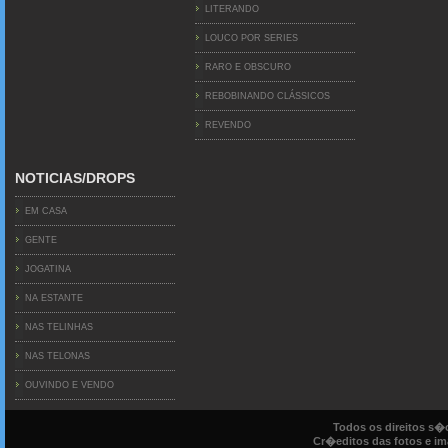
LITERANDO
LOUCO POR SERIES
RARO E OBSCURO
REBOBINANDO CLÁSSICOS
REVENDO
NOTICIAS/DROPS
EM CASA
GENTE
JOGATINA
NA ESTANTE
NAS TELINHAS
NAS TELONAS
OUVINDO E VENDO
Todos os direitos s
Cr�editos das fotos e ima