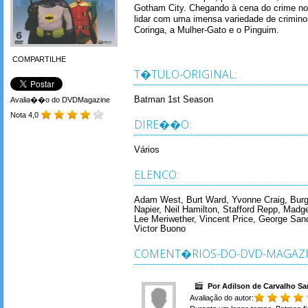
Gotham City. Chegando à cena do crime n
lidar com uma imensa variedade de crimino
Coringa, a Mulher-Gato e o Pinguim.
COMPARTILHE
T�TULO-ORIGINAL:
Batman 1st Season
Avalia��o do DVDMagazine
Nota 4,0
DIRE��O:
Vários
ELENCO:
Adam West, Burt Ward, Yvonne Craig, Burg
Napier, Neil Hamilton, Stafford Repp, Madge
Lee Meriwether, Vincent Price, George Sand
Victor Buono
COMENT�RIOS-DO-DVD-MAGAZI
Por Adilson de Carvalho Sa
Avaliação do autor: