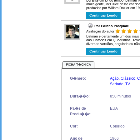
Durante um longo tempo, Batman fi
muita gente, inclusive deste escri
produzido por William Dozier em 196
Continuar Lendo
Por Edinho Pasquale
Avaliação do autor:
Batman é certamente um dos mais
das Histórias em Quadrinhos. Teve
diversas versões, seguindo ou não 
Continuar Lendo
FICHA T�CNICA
G�nero:
Ação
,
Clássico
,
C
Seriado
,
TV
Dura��o:
850 minutos
Pa�s de
EUA
Produ��o:
Cor:
Colorido
Ano de
1966