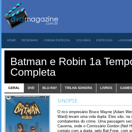
HOME
RESENHAS
CINEMA ESPECIAL
COLUNAS
ESPECIAIS
LANCAM
Batman e Robin 1a Temp
Completa
GERAL
DVD
BLU-RAY
TRILHA SONORA
LIVROS
GAMES
SINOPSE:
O rico empresário Bruce Wayne (Adam West
Ward) levam uma vida dupla: Eles são, na 
combatentes do crime. Uma passagem secr
Caverna, onde o Comissário Gordon (Neil H
contato com a dupla, pelo Bat-Fone, com a