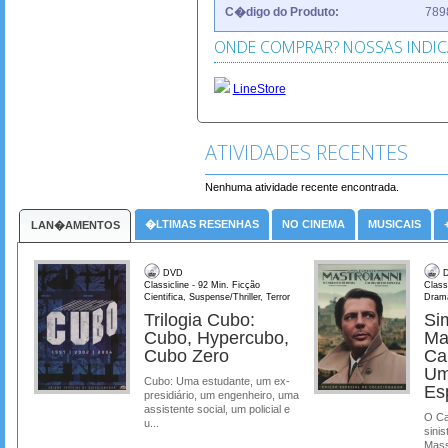
C�digo do Produto:
789
ONDE COMPRAR? NOSSAS INDI
LineStore
ATIVIDADES RECENTES
Nenhuma atividade recente encontrada.
�LTIMAS RESENHAS
NO CINEMA
MUSICAIS
LAN�AMENTOS
DVD
D
Classicline - 92 Min. Ficção
Class
Cientifica, Suspense/Thriller, Terror
Dram
Trilogia Cubo:
Si
Cubo, Hypercubo,
Ma
Cubo Zero
Ca
Um
Cubo: Uma estudante, um ex-
Es
presidiário, um engenheiro, uma
assistente social, um policial e
O Ca
u...
sinis
Mass