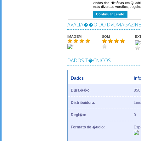
vindos das Histórias em Quadr
mais diversas versões, seguind
Continuar Lendo
AVALIA��O DO DVDMAGAZINE
IMAGEM
SOM
EX
DADOS T�CNICOS
Dados
In
Dura��o:
850
Distribuidora:
Lin
Regi�o:
0
Formato de �udio:
Esp