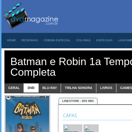
HOME
RESENHAS
CINEMA ESPECIAL
COLUNAS
ESPECIAIS
LANCAM
Batman e Robin 1a Temp
Completa
GERAL
DVD
BLU-RAY
TRILHA SONORA
LIVROS
GAMES
LINESTORE - 850 MIN.
CAPAS