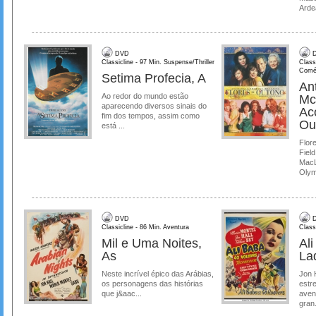
Ardea
DVD
D
Classicline - 97 Min. Suspense/Thriller
Class
Comé
Setima Profecia, A
Ant
Ao redor do mundo estão
Mc
aparecendo diversos sinais do
Ac
fim dos tempos, assim como
Ou
está ...
Flore
Field
MacL
Olymp
DVD
D
Classicline - 86 Min. Aventura
Class
Mil e Uma Noites,
Al
As
La
Neste incrível épico das Arábias,
Jon 
os personagens das histórias
estre
que j&aac...
aven
gran.