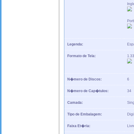
Ingl
Por
Legenda:
Espa
Formato de Tela:
1.3
N�mero de Discos:
6
N�mero de Cap�tulos:
34
Camada:
Sing
Tipo de Embalagem:
Dig
Faixa Et�ria:
Livr