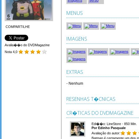
MENUS
COMPARTILHE
IMAGENS
Avalia��o do DVDMagazine
Nota 4,0
EXTRAS
- Nenhum
RESENHAS T�CNICAS
CR�TICAS DO DVDMAGAZINE
Edi��o: LineStore - 850 Min.
Por Edinho Pasquale
Avaliação do autor:
Batman é certamente um dos m