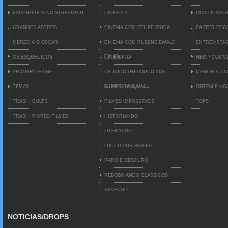
ESCONDIDOS NO STREAMING
CINEFILIA
COADJUVAN
GRANDES ASTROS
CINEMA COM FELIPE BRIDA
EASTER EGG
MERECIA O OSCAR
CINEMA COM RUBENS EWALD
ENTREVISTA
FILHO
OS ESQUECIDOS
CINEMANIA
HEIN? COMO
PRIMEIRO FILME
DE TUDO UM POUCO POR
MEMÓRIA D
EDINHO PASQUALE
TEMAS
FILMES DA BIA
ONTEM E HO
TRASH: CULTS
FILMES IMPOSS?VEIS
TOPS
TRASH: PIORES FILMES
HISTORIANDO
LITERANDO
LOUCO POR SERIES
RARO E OBSCURO
REBOBINANDO CLÁSSICOS
REVENDO
NOTICIAS/DROPS