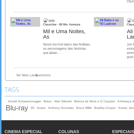
Olymp
DVD
D
Classicline - 86 Min. Aventura
Class
Mil e Uma Noites,
Al
As
La
Neste incrível épico das Arábias,
Jon 
os personagens das histórias
estre
que j&aac...
aven
gran.
Ver Mais Lan�amentos
TAGS
Arnold Schwarzenegger
Bravo
Alan Silvestri
Branca de Neve e O Caçador
A Ameaça d
Blu-ray
3D
Avatar
Anthony Gonzalez
Bruce Willis
Bradley Cooper
Avatar, Ja
CINEMA ESPECIAL
COLUNAS
ESPECIAIS