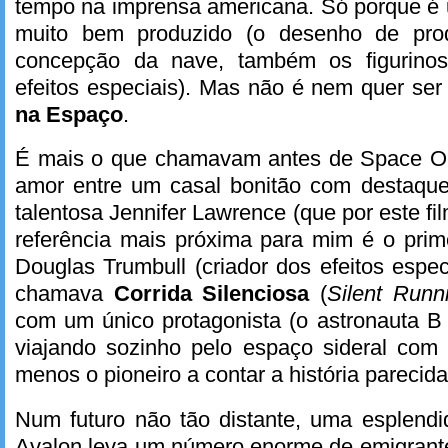
tempo na imprensa americana. Só porque é 
muito bem produzido (o desenho de prod
concepção da nave, também os figurinos
efeitos especiais). Mas não é nem quer se
na Espaço
.
É mais o que chamavam antes de Space Op
amor entre um casal bonitão com destaque
talentosa Jennifer Lawrence (que por este fi
referência mais próxima para mim é o primei
Douglas Trumbull (criador dos efeitos espe
chamava
Corrida Silenciosa
(
Silent Runn
com um único protagonista (o astronauta B
viajando sozinho pelo espaço sideral com 
menos o pioneiro a contar a história parecid
Num futuro não tão distante, uma esplendi
Avalon leva um número enorme de emigrantes