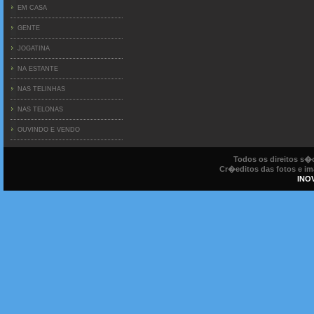
EM CASA
GENTE
JOGATINA
NA ESTANTE
NAS TELINHAS
NAS TELONAS
OUVINDO E VENDO
Todos os direitos s
Cr�editos das fotos e ima
INO