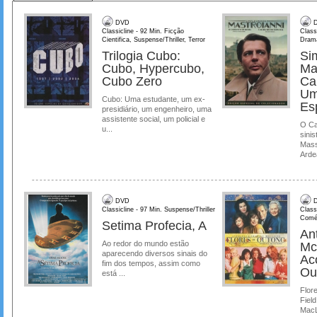
DVD
D
Classicline - 92 Min. Ficção
Class
Cientifica, Suspense/Thriller, Terror
Dram
Trilogia Cubo:
Si
Cubo, Hypercubo,
Ma
Cubo Zero
Ca
Um
Cubo: Uma estudante, um ex-
Es
presidiário, um engenheiro, uma
assistente social, um policial e
O Ca
u...
sinis
Mass
Ardea
DVD
D
Classicline - 97 Min. Suspense/Thriller
Class
Comé
Setima Profecia, A
Ant
Ao redor do mundo estão
Mc
aparecendo diversos sinais do
Ac
fim dos tempos, assim como
Ou
está ...
Flore
Field
MacL