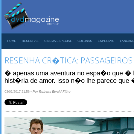
HOME
RESENHAS
CINEMA ESPECIAL
COLUNAS
ESPECIAIS
LANCAM
RESENHA CR�TICA: PASSAGEIROS
� apenas uma aventura no espa�o que � 
hist�ria de amor. Isso n�o lhe parece que �
03/01/2017 21:56
•
Por Rubens Ewald Filho