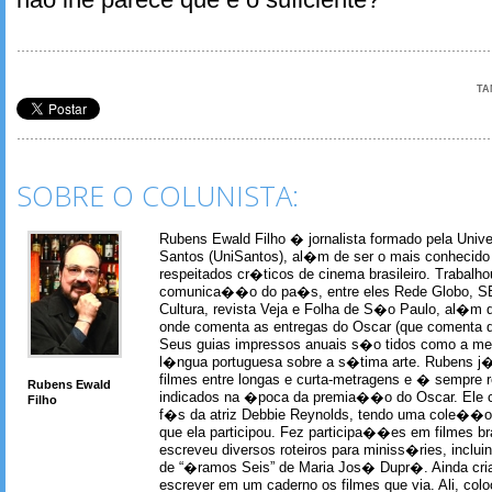
TA
SOBRE O COLUNISTA:
Rubens Ewald Filho � jornalista formado pela Univ
Santos (UniSantos), al�m de ser o mais conhecido
respeitados cr�ticos de cinema brasileiro. Trabal
comunica��o do pa�s, entre eles Rede Globo, S
Cultura, revista Veja e Folha de S�o Paulo, al�m 
onde comenta as entregas do Oscar (que comenta 
Seus guias impressos anuais s�o tidos como a me
l�ngua portuguesa sobre a s�tima arte. Rubens j� 
filmes entre longas e curta-metragens e � sempre re
Rubens Ewald
indicados na �poca da premia��o do Oscar. Ele c
Filho
f�s da atriz Debbie Reynolds, tendo uma cole��o 
que ela participou. Fez participa��es em filmes br
escreveu diversos roteiros para miniss�ries, incl
de “�ramos Seis” de Maria Jos� Dupr�. Ainda c
escrever em um caderno os filmes que via. Ali, col