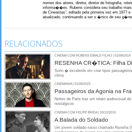
nomes dos atores, diretor, diretor de fotografia, rotei
informa��es. Rubens considera seu trabalho mais 
de Cineastas”, editado pela primeira vez em 1977 e 
atualizado, continuando a ser o �nico de seu g�ner
RELACIONADOS
CINEMA COM RUBENS EWALD FILHO | 01/09/2014
RESENHA CR�TICA: Filha Dis
Sorin � excelente em criar tipos passageir
clima
CINEMANIA | 01/09/2023
Passageiros da Agonia na Fr
Noites de Paris traz um relato audiovisual 
nostalgicos
CINEMA COM FELIPE BRIDA | 20/12/2019
A Balada do Soldado
Um jovem soldado russo chamado Alyosha (Vl